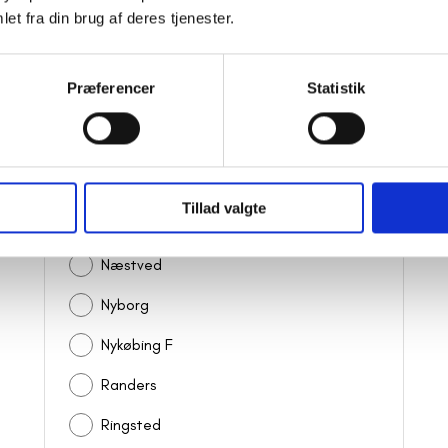
et fra din brug af deres tjenester.
Horsens
Husum
Præferencer
Statistik
Kalundborg
Kastrup
Køge
Tillad valgte
Kolding
Næstved
Nyborg
Nykøbing F
Randers
Ringsted