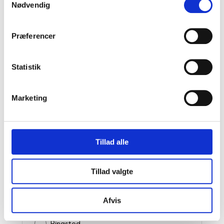
Holstebro
Nødvendig
Horsens
Præferencer
Husum
Kalundborg
Statistik
Kastrup
Marketing
Køge
Kolding
Tillad alle
Næstved
Nyborg
Tillad valgte
Nykøbing F
Afvis
Randers
Ringsted