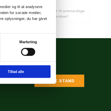
 medier og til at analysere
r og flæser ved ærmerne. Perfekt til sommerdage
nden for sociale medier,
ned. Et charmerende fund til garderoben!
e oplysninger, du har givet
Marketing
Tillad alle
BOOK STAND