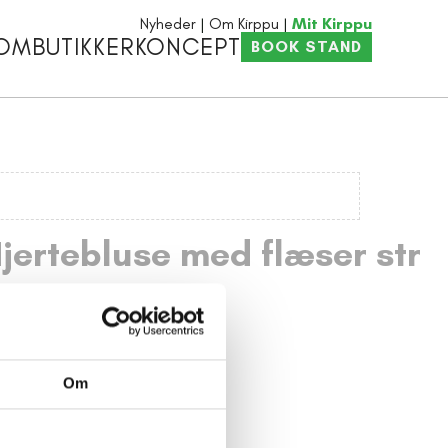
Nyheder
Om Kirppu
Mit Kirppu
OM
BUTIKKER
KONCEPT
BOOK STAND
jertebluse med flæser str
dage tilbage
Om