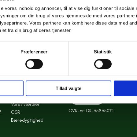
se vores indhold og annoncer, til at vise dig funktioner til sociale
Sød bomuldsbluse med hjerte
oplysninger om din brug af vores hjemmeside med vores partnere i
og kan nemt styles op eller 
ysepartnere. Vores partnere kan kombinere disse data med andr
et fra din brug af deres tjenester.
Præferencer
Statistik
Tillad valgte
VORES ANSVAR
Vores værdier
CVR-nr: DK-35865071
?
CSR
Bæredygtighed