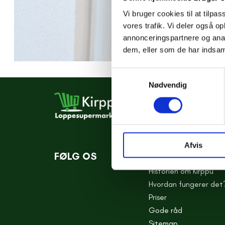
Vi bruger cookies til at tilpas
vores trafik. Vi deler også 
annonceringspartnere og anal
dem, eller som de har indsaml
Samtykkevalg
Nødvendig
Afvis
FØLG OS
KONCEPT
Historien om Kirppu
Hvordan fungerer det
Priser
Gode råd
Sitemap