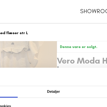
SHOWRO
ed flæser str L
Denne vare er solgt.
Vero Moda H
L
85,00 kr.
24 visninger
Detaljer
Beskrivelse
ookies