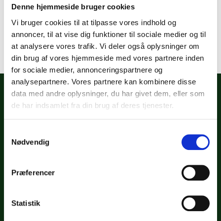
Denne hjemmeside bruger cookies
Sød keramik krukke med et sjovt boblemønster.
Perfekt til en lille plante eller som dekoration. Et ægte
Vi bruger cookies til at tilpasse vores indhold og
loppefund med masser af charme! Str. 16 x 18 cm.
annoncer, til at vise dig funktioner til sociale medier og til
at analysere vores trafik. Vi deler også oplysninger om
din brug af vores hjemmeside med vores partnere inden
for sociale medier, annonceringspartnere og
analysepartnere. Vores partnere kan kombinere disse
data med andre oplysninger, du har givet dem, eller som
de har indsamlet fra din brug af deres tjenester.
Samtykkevalg
Nødvendig
BOOK STAND
Præferencer
FØLG OS
Statistik