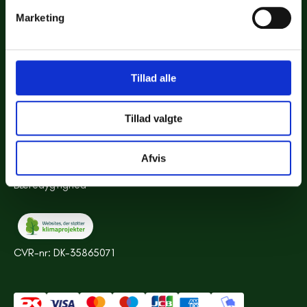
KONCEPT
Marketing
Historien om Kirppu
Hvordan fungerer det?
Priser
Gode råd
Tillad alle
Sitemap
Tillad valgte
VORES ANSVAR
Vores værdier
Afvis
CSR
Bæredygtighed
CVR-nr: DK-35865071