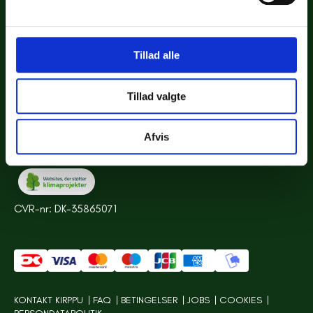
Priser
Gode råd
Sitemap
Tillad alle
VORES ANSVAR
Tillad valgte
Vores værdier
CSR
Afvis
Bæredygtighed
CVR-nr: DK-35865071
KONTAKT KIRPPU
FAQ
BETINGELSER
JOBS
COOKIES