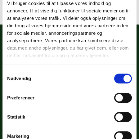
Vi bruger cookies til at tilpasse vores indhold og
"hil5662388"
annoncer, til at vise dig funktioner til sociale medier og til
at analysere vores trafik. Vi deler også oplysninger om
din brug af vores hjemmeside med vores partnere inden
for sociale medier, annonceringspartnere og
analysepartnere. Vores partnere kan kombinere disse
data med andre oplysninger, du har givet dem, eller som
de har indsamlet fra din brug af deres tjenester.
Samtykkevalg
BOOK STAND
Nødvendig
FØLG OS
Præferencer
Statistik
KONCEPT
Historien om Kirppu
Hvordan fungerer det?
Marketing