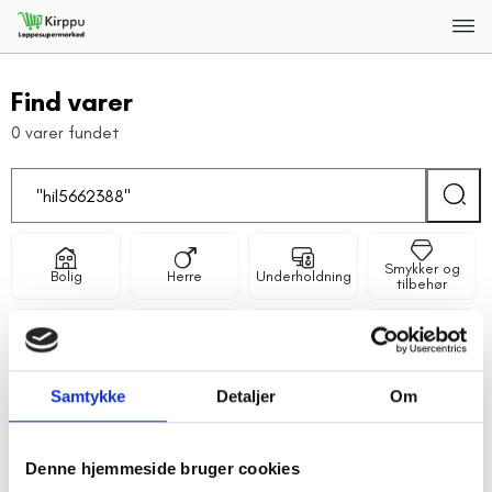
Find varer
0 varer fundet
Smykker og
Bolig
Herre
Underholdning
tilbehør
Hobby og
Dame
Børn
Elektronik
fritid
Samtykke
Detaljer
Om
Denne hjemmeside bruger cookies