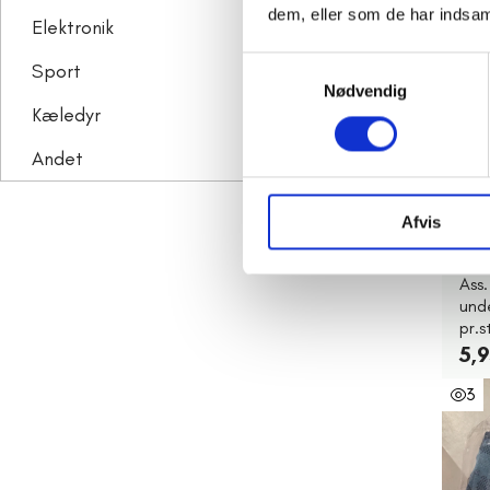
6
dem, eller som de har indsaml
Elektronik
9.018
Samtykkevalg
Sport
6.654
Nødvendig
Kæledyr
2.527
Andet
12.036
Afvis
D
Ass
unde
pr.s
5,9
3