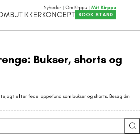
Nyheder
Om Kirppu
Mit Kirppu
OM
BUTIKKER
KONCEPT
BOOK STAND
renge: Bukser, shorts og
ttejagt efter fede loppefund som bukser og shorts. Besøg din