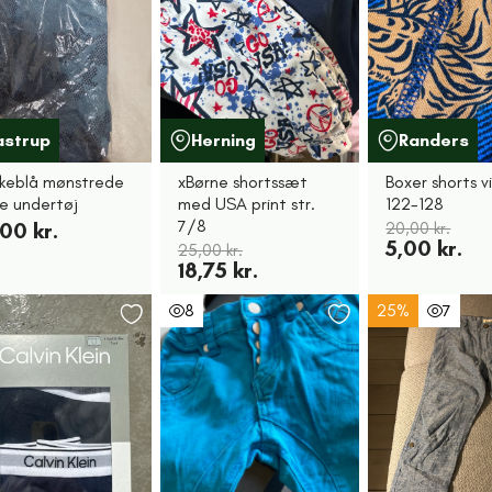
astrup
Herning
Randers
keblå mønstrede
xBørne shortssæt
Boxer shorts v
re undertøj
med USA print str.
122-128
7/8
00 kr.
20,00 kr.
5,00 kr.
25,00 kr.
18,75 kr.
8
25%
7