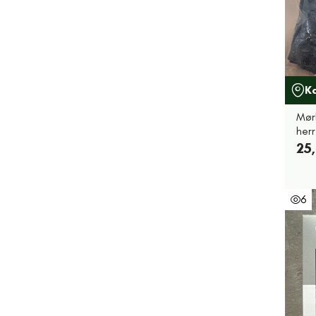
K
Mør
her
25,
6