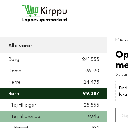
Find v
Alle varer
Op
Bolig
241.553
me
Dame
196.190
53 var
Herre
24.473
Find
Børn
99.387
loka
Tøj til piger
25.533
Tøj til drenge
9.915
Nattøj
104