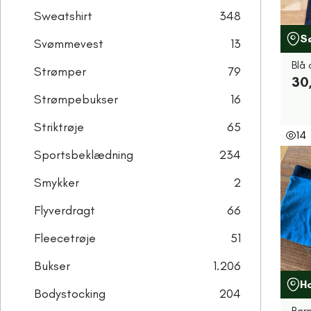
Sweatshirt
348
S
Svømmevest
13
Blå 
Strømper
79
30
Strømpebukser
16
Striktrøje
65
14
Sportsbeklædning
234
Smykker
2
Flyverdragt
66
Fleecetrøje
51
Bukser
1.206
H
Bodystocking
204
Bør