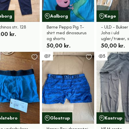
øborg
Aalborg
Køge
chinos str. 128
Børne Peppa Pig T-
- ULD - Bukser
shirt med dinosaurus
Joha i uld
,00 kr.
og shorts
ugler/træer, s
50,00 kr.
50,00 kr.
7
3
olstebro
Glostrup
Kastrup
ne underbukser
Happy Boy drengetøj
H&M sorte