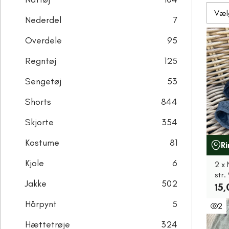
Nederdel
7
Overdele
95
Regntøj
125
Sengetøj
53
Shorts
844
Skjorte
354
Kostume
81
R
Kjole
6
2 x
str.
Jakke
502
15,
Hårpynt
5
2
Hættetrøje
324