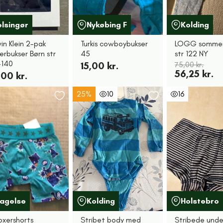
elsingør
Nykøbing F
Kolding
in Klein 2-pak
Turkis cowboybukser
LOGG sommer
erbukser Børn str
45
str 122 NY
-140
15,00 kr.
75,00 kr.
56,25 kr.
00 kr.
25%
10
16
lagelse
Kolding
Holstebro
oxershorts
Stribet body med
Stribede unde