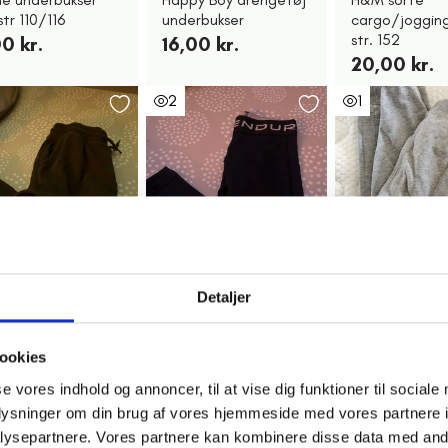
str 110/116
underbukser
cargo/jogging
str. 152
0 kr.
16,00 kr.
20,00 kr.
2
1
Detaljer
redericia
Fredericia
Svendbor
 joggingbukser,
ENDURANCE
Grå bukser
ookies
 146 brune
sportsleggings, str.
30,00 kr.
se vores indhold og annoncer, til at vise dig funktioner til sociale
128
,00 kr.
oplysninger om din brug af vores hjemmeside med vores partnere i
20,00 kr.
ysepartnere. Vores partnere kan kombinere disse data med andr