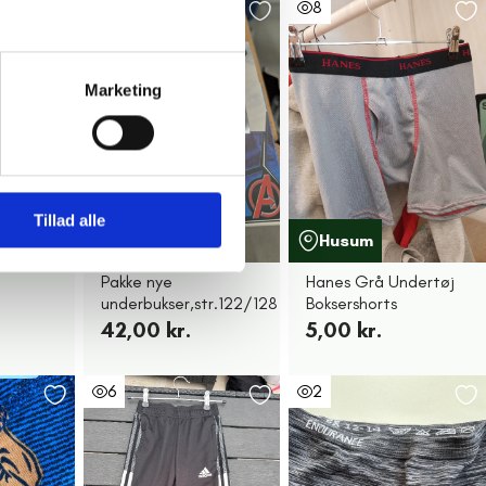
12
8
Marketing
Tillad alle
und
Ringsted
Husum
Pakke nye
Hanes Grå Undertøj
underbukser,str.122/128
Boksershorts
42,00 kr.
5,00 kr.
6
2