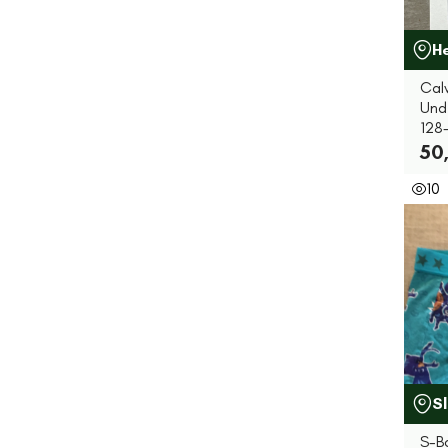
H
Calv
Und
128
50,
10
S
S-B