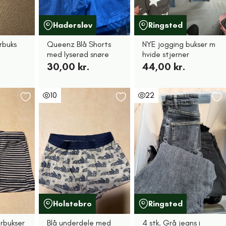
Haderslev
Ringsted
buks
Queenz Blå Shorts
NYE jogging bukser m
med lyserød snøre
hvide stjerner
30,00 kr.
44,00 kr.
10
22
Holstebro
Ringsted
rbukser
Blå underdele med
4 stk. Grå jeans i