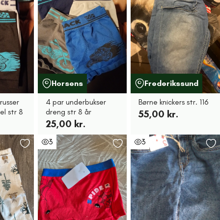
Horsens
Frederikssund
russer
4 par underbukser
Børne knickers str. 116
l str 8
dreng str 8 år
55,00 kr.
25,00 kr.
3
3