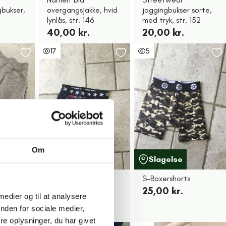
bukser,
overgangsjakke, hvid
joggingbukser sorte,
lynlås, str. 146
med tryk, str. 152
40,00 kr.
20,00 kr.
17
5
Om
g
Slagelse
Slagelse
S-Boxershorts
S-Boxershorts
25,00 kr.
25,00 kr.
 medier og til at analysere
nden for sociale medier,
e oplysninger, du har givet