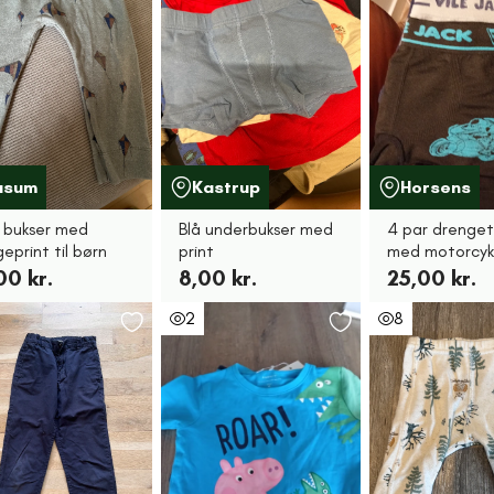
usum
Kastrup
Horsens
 bukser med
Blå underbukser med
4 par drenget
eprint til børn
print
med motorcyke
00 kr.
8,00 kr.
25,00 kr.
2
8