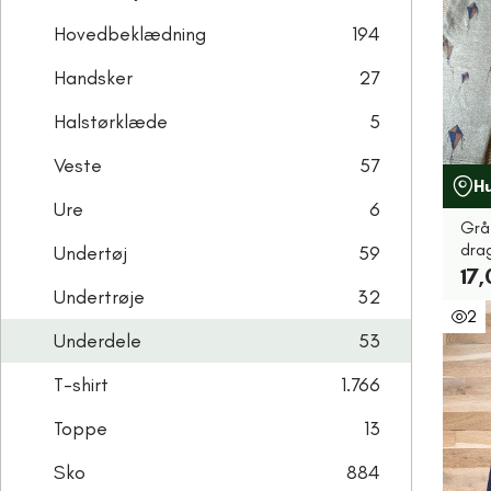
Hovedbeklædning
194
Handsker
27
Halstørklæde
5
Veste
57
H
Ure
6
Grå
drag
Undertøj
59
17,
Undertrøje
32
2
Underdele
53
T-shirt
1.766
Toppe
13
Sko
884