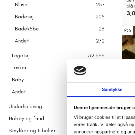
Bluse
257
blå 
3,0
Badetøj
205
Badekåbe
26
3
Andet
272
Legetøj
52.699
Tasker
2.079
Baby
8.177
Samtykke
Andet
984
F
Underholdning
99.545
H&M
Denne hjemmeside bruger c
str.
Vi bruger cookies til at tilpas
Hobby og fritid
15.091
30
vores trafik. Vi deler også 
Smykker og tilbehør
23.617
annonceringspartnere og anal