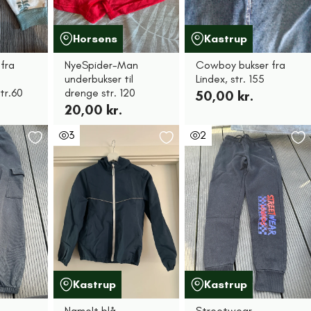
Horsens
Kastrup
 fra
NyeSpider-Man
Cowboy bukser fra
underbukser til
Lindex, str. 155
tr.60
drenge str. 120
50,00 kr.
20,00 kr.
3
2
Kastrup
Kastrup
NameIt blå
Streetwear