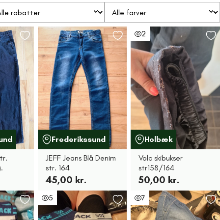
2
und
Frederikssund
Holbæk
tr.
JEFF Jeans Blå Denim
Volc skibukser
.
str. 164
str158/164
45,00 kr.
50,00 kr.
5
7