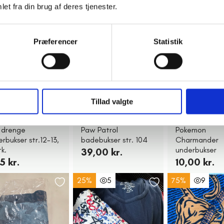
5
12
et fra din brug af deres tjenester.
Præferencer
Statistik
Tillad valgte
alum Odense
Holstebro
Frederikss
. drenge
Paw Patrol
Pokemon
rbukser str.12-13,
badebukser str. 104
Charmander
tk.
underbukser
39,00 kr.
5 kr.
10,00 kr.
25%
5
75%
9