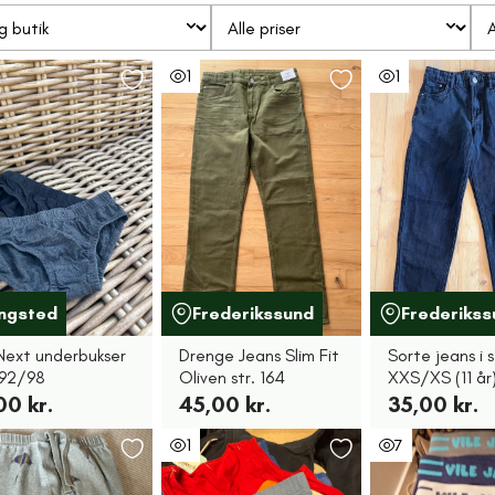
1
1
ingsted
Frederikssund
Frederikss
 Next underbukser
Drenge Jeans Slim Fit
Sorte jeans i s
 92/98
Oliven str. 164
XXS/XS (11 år)
00 kr.
45,00 kr.
35,00 kr.
1
7