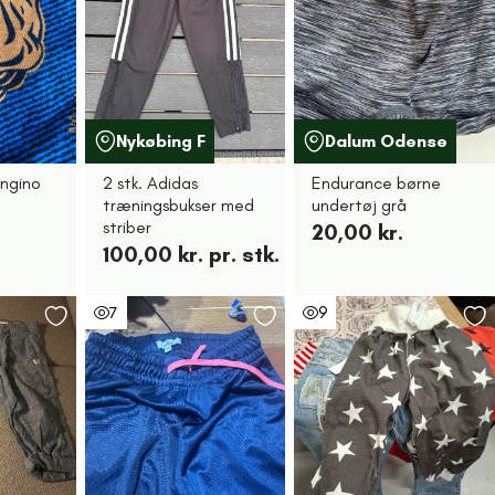
Nykøbing F
Dalum Odense
ingino
2 stk. Adidas
Endurance børne
træningsbukser med
undertøj grå
striber
20,00 kr.
100,00 kr. pr. stk.
7
9