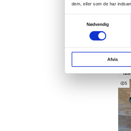
dem, eller som de har indsaml
Samtykkevalg
Nødvendig
R
Sor
Afvis
spej
125
5