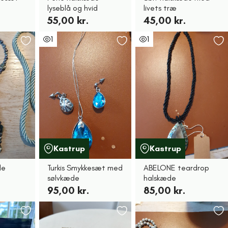
lyseblå og hvid
livets træ
55,00 kr.
45,00 kr.
1
1
Kastrup
Kastrup
le
Turkis Smykkesæt med
ABELONE teardrop
sølvkæde
halskæde
95,00 kr.
85,00 kr.