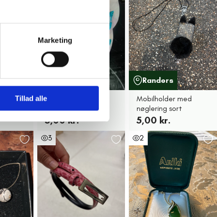
Marketing
Randers
Randers
Børne hårklemmer
Mobilholder med
Tillad alle
med enhjørning
nøglering sort
5,00 kr.
5,00 kr.
3
2