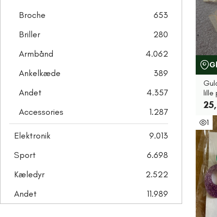
Broche
653
Briller
280
Armbånd
4.062
G
Ankelkæde
389
Guld
Andet
4.357
lill
25,
Accessories
1.287
1
Elektronik
9.013
Sport
6.698
Kæledyr
2.522
Andet
11.989