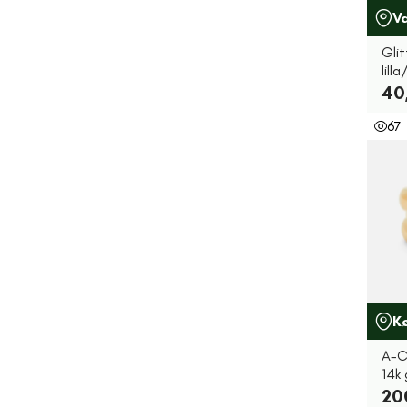
V
Glit
lill
40
67
K
A-C
14k 
20