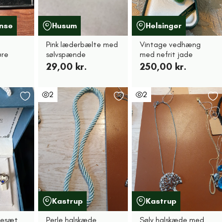
nse
Husum
Helsingør
Pink læderbælte med
Vintage vedhæng
øre
sølvspænde
med nefrit jade
29,00 kr.
250,00 kr.
2
2
Kastrup
Kastrup
kesæt
Perle halskæde
Sølv halskæde med