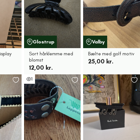
Glostrup
Valby
isplay
Sort hårklemme med
Bælte med golf motiv
blomst
25,00 kr.
12,00 kr.
1