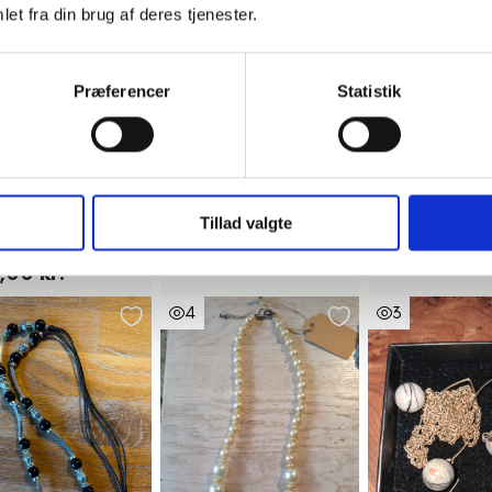
et fra din brug af deres tjenester.
Præferencer
Statistik
ingsted
Kastrup
Kolding
t smykkeskrin med
2 stk. Bælte
Mobil taske
Tillad valgte
l
10,00 kr. pr. stk.
80,00 kr.
,00 kr.
4
3