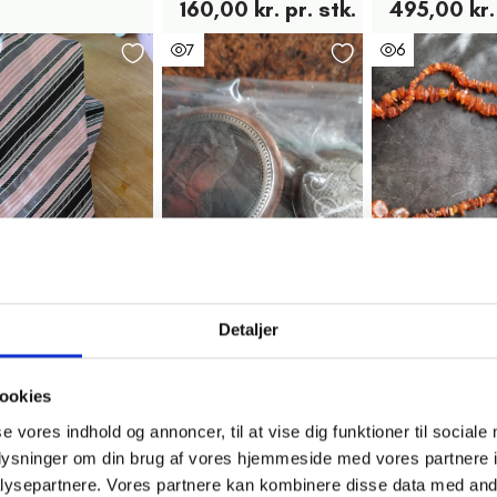
160,00 kr. pr. stk.
495,00 kr.
7
6
usum
Søborg
Søborg
bet slipser i rosa,
Guld lommeur sølv
2 stk. Rav ar
Detaljer
og sort
defekte 2
orange stk
00 kr.
250,00 kr.
100,00 kr. 
ookies
se vores indhold og annoncer, til at vise dig funktioner til sociale
1
oplysninger om din brug af vores hjemmeside med vores partnere i
ysepartnere. Vores partnere kan kombinere disse data med andr