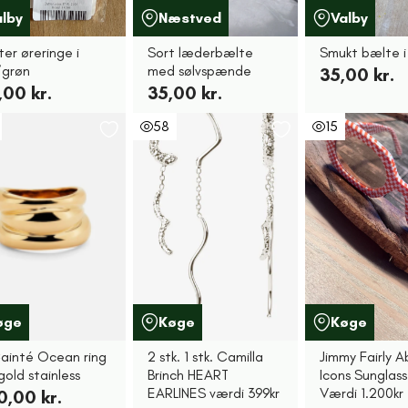
alby
Næstved
Valby
ter øreringe i
Sort læderbælte
Smukt bælte i
a/grøn
med sølvspænde
35,00 kr.
,00 kr.
35,00 kr.
58
15
øge
Køge
Køge
ainté Ocean ring
2 stk. 1 stk. Camilla
Jimmy Fairly A
gold stainless
Brinch HEART
Icons Sunglas
EARLINES værdi 399kr
Værdi 1.200kr
0,00 kr.