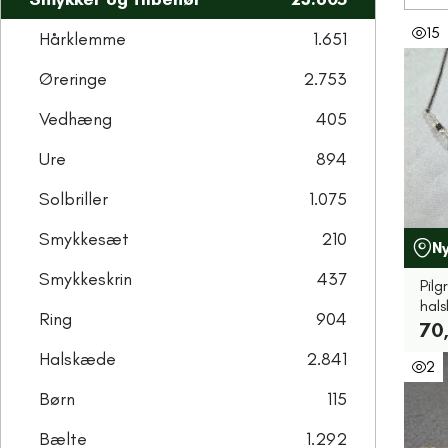
15
Hårklemme
1.651
Øreringe
2.753
Vedhæng
405
Ure
894
Solbriller
1.075
Smykkesæt
210
N
Smykkeskrin
437
Pilg
hal
Ring
904
70,
Halskæde
2.841
2
Børn
115
Bælte
1.292