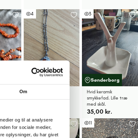
4
3
Nykøbing F
Sønderborg
mbånd
Rav vedhæng
Hvid keramik
Om
halskæde i sølv
smykkefad. Lille træ
med skål.
pr. stk.
333,00 kr.
35,00 kr.
 medier og til at analysere
11
11
nden for sociale medier,
e oplysninger, du har givet