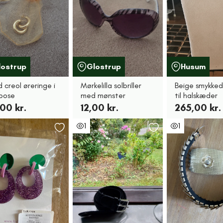
lostrup
Glostrup
Husum
 creol øreringe i
Mørkelilla solbriller
Beige smykked
e pose
med mønster
til halskæder
00 kr.
12,00 kr.
265,00 kr.
1
1