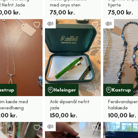
 Nefrit Jade
med onyx sten
hjerte
0,00 kr.
75,00 kr.
75,00 kr.
1
1
astrup
Helsingør
Kastrup
grim kæde med
Ariki slipsenål nefrit
Ferskvandsper
bevedhæng
jade
halskæde
,00 kr.
150,00 kr.
100,00 kr.
1