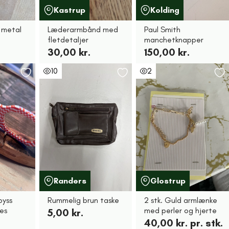
Kastrup
Kolding
 metal
Læderarmbånd med
Paul Smith
fletdetaljer
manchetknapper
30,00 kr.
150,00 kr.
10
2
Randers
Glostrup
byss
Rummelig brun taske
2 stk. Guld armlænke
ses
med perler og hjerte
5,00 kr.
40,00 kr. pr. stk.