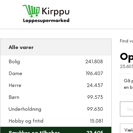
Find v
Alle varer
Op
Bolig
241.808
23.605
Dame
196.407
Gå p
Herre
24.437
en b
Børn
99.573
Underholdning
99.630
Hobby og fritid
15.081
Smykker og tilbehør
23.605