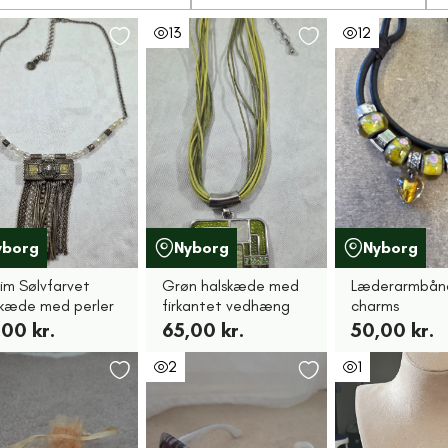
13
12
yborg
Nyborg
Nyborg
rim Sølvfarvet
Grøn halskæde med
Læderarmbån
skæde med perler
firkantet vedhæng
charms
00 kr.
65,00 kr.
50,00 kr.
2
1