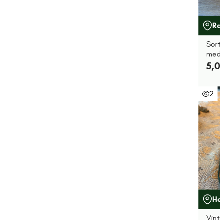
R
Sor
med
5,0
2
H
Vin