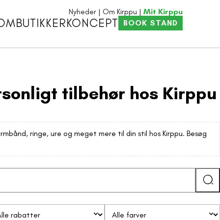
Nyheder
Om Kirppu
Mit Kirppu
OM
BUTIKKER
KONCEPT
BOOK STAND
onligt tilbehør hos Kirppu
bånd, ringe, ure og meget mere til din stil hos Kirppu. Besøg