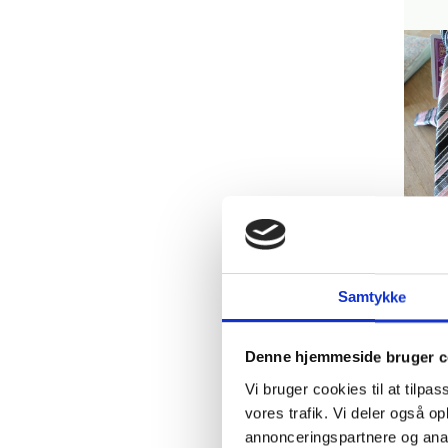
H
Stri
Samtykke
grå 
20,
Denne hjemmeside bruger c
Vi bruger cookies til at tilpas
2
vores trafik. Vi deler også 
annonceringspartnere og anal