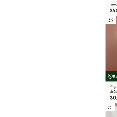
med
25
2
K
Pil
drå
30
1