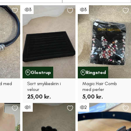
3
3
Glostrup
Ringsted
d med
Sort smykkeskrin i
Magic Hair Comb
velour
med perler
25,00 kr.
5,00 kr.
1
2