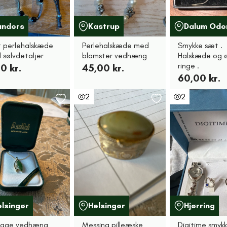
anders
Kastrup
Dalum Ode
t perlehalskæde
Perlehalskæde med
Smykke sæt .
 sølvdetaljer
blomster vedhæng
Halskæde og 
ringe .
0 kr.
45,00 kr.
60,00 kr.
2
2
elsingør
Helsingør
Hjørring
tage vedhæng
Messing pilleæske
Digitime smyk