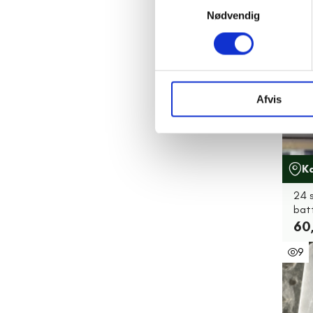
Nødvendig
26
Afvis
K
24 
batt
60
9