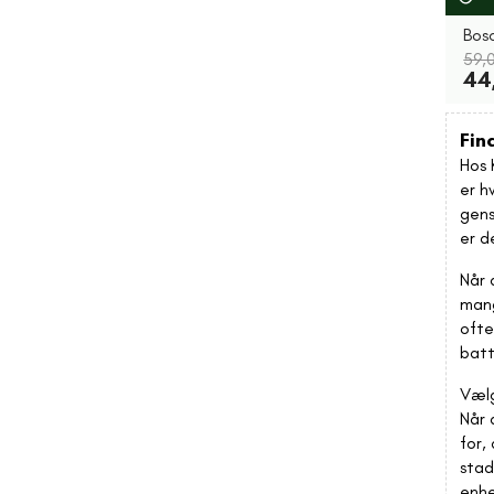
Bos
59,0
44,
Fin
Hos 
er h
gens
er d
Når 
mang
ofte
batt
Vælg
Når 
for,
stad
enhe