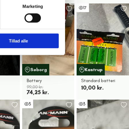
Marketing
25%
12
17
Tillad alle
Søborg
Kastrup
Battery
Standard batteri
99,00 kr.
10,00 kr.
74,25 kr.
3
3