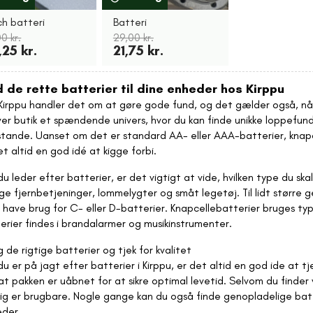
ch batteri
Batteri
0 kr.
29,00 kr.
25 kr.
21,75 kr.
d de rette batterier til dine enheder hos Kirppu
Kirppu handler det om at gøre gode fund, og det gælder også, når 
ver butik et spændende univers, hvor du kan finde unikke loppefund 
tande. Uanset om det er standard AA- eller AAA-batterier, knapcel
et altid en god idé at kigge forbi.
du leder efter batterier, er det vigtigt at vide, hvilken type du s
e fjernbetjeninger, lommelygter og småt legetøj. Til lidt større 
 have brug for C- eller D-batterier. Knapcellebatterier bruges ty
erier findes i brandalarmer og musikinstrumenter.
 de rigtige batterier og tjek for kvalitet
du er på jagt efter batterier i Kirppu, er det altid en god ide at 
 at pakken er uåbnet for at sikre optimal levetid. Selvom du finder v
ig er brugbare. Nogle gange kan du også finde genopladelige batte
der.