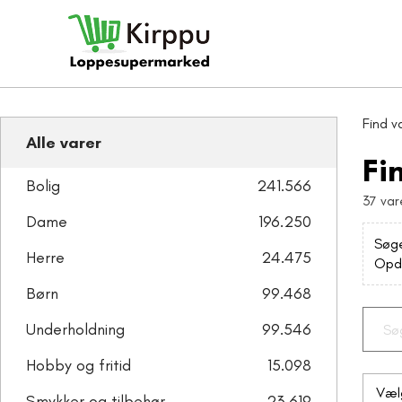
Find v
Alle varer
Fi
Bolig
241.566
37 var
Dame
196.250
Søge
Herre
24.475
Opda
Børn
99.468
Underholdning
99.546
Hobby og fritid
15.098
Smykker og tilbehør
23.619