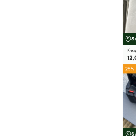
S
Kna
12,
25%
S