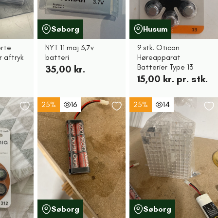
Søborg
Husum
ærte
NYT 11 maj 3,7v
9 stk. Oticon
r aftryk
batteri
Høreapparat
Batterier Type 13
35,00 kr.
15,00 kr. pr. stk.
25%
16
25%
14
Søborg
Søborg