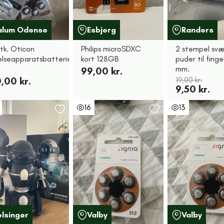
alum Odense
Esbjerg
Randers
stk. Oticon
Philips microSDXC
2 stempel sv
elseapparatsbatterier
kort 128GB
puder til finge
mm.
99,00 kr.
,00 kr.
19,00 kr.
9,50 kr.
16
13
elsingør
Valby
Valby