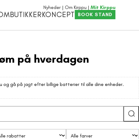
Nyheder
Om Kirppu
Mit Kirppu
OM
BUTIKKER
KONCEPT
BOOK STAND
strøm på hverdagen
u og gå på jagt efter billige batterier til alle dine enheder.