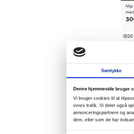
Mip
med
30
20
Samtykke
Denne hjemmeside bruger c
Vi bruger cookies til at tilpas
H
vores trafik. Vi deler også 
3 st
annonceringspartnere og anal
Kna
dem, eller som de har indsaml
364
20,
Samtykkevalg