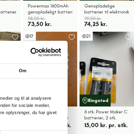
Powermax 1600mAh
Genopladelige
atterier
genopladeligt batteri
batterier til elektronik
98,00 kr.
99,00 kr.
73,50 kr.
74,25 kr.
17
21
Om
 medier og til at analysere
Valby
Ringsted
nden for sociale medier,
4 stk. Energizer
6 stk. Power Maker C
e oplysninger, du har givet
Industrial 9V Batteri
batterier, 2 stk.
12,00 kr. pr. stk.
15,00 kr. pr. stk.