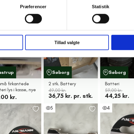
Præferencer
Statistik
25%
12
25%
8
Tillad valgte
astrup
Søborg
Søborg
små firkantede
2 stk. Battery
Batteri
eri lys i kasse, nye
49,00 kr.
59,00 kr.
36,75 kr. pr. stk.
44,25 kr.
,00 kr.
5
4