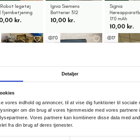
 Robot legetøj
Ignia Siemens
Signia
 fjernbetjening
Batterier 312
Høreapparatb
170 mAh
0,00 kr.
10,00 kr.
10,00 kr.
70
17
Detaljer
ookies
se vores indhold og annoncer, til at vise dig funktioner til sociale
aderslev
Nyborg
Søborg
oplysninger om din brug af vores hjemmeside med vores partnere i
k. Duracell
Tivoli Audio
Memory
ysepartnere. Vores partnere kan kombinere disse data med andr
pcellebatterier
fjernbetjening
20,00 kr.
et fra din brug af deres tjenester.
/384
90,00 kr.
00 kr. pr. stk.