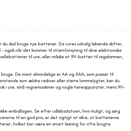
du skal bruge nye batterier. Da vores udvalg løbende skifter,
– også når det kommer til strømforsyning til dine elektroniske
lebatterier til ure, eller måske et 9V-batteri til røgalarmen,
kal bruge. De mest almindelige er AA og AAA, som passer til
genstande som ældre radioer eller større lommelygter, kan du
pisk i ure, små regnemaskiner og nogle høreapparater, mens 9V-
tjekke emballagen. Se efter udløbsdatoen, hvis muligt, og sørg
arerne til en god pris, er det vigtigt at sikre, at batterierne
rier, hvilket kan være en smart løsning for ofte brugte