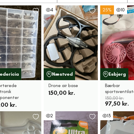
4
25%
10
redericia
Næstved
Esbjerg
orterede
Drone air base
Bærbar
tronik
sportsventilat
150,00 kr.
ponenter
130,00 kr.
97,50 kr.
,00 kr.
2
13