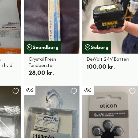
Svendborg
Søborg
s
Crystal Fresh
DeWalt 24V Batteri
i hvid
Tandbørste
100,00 kr.
28,00 kr.
6
6