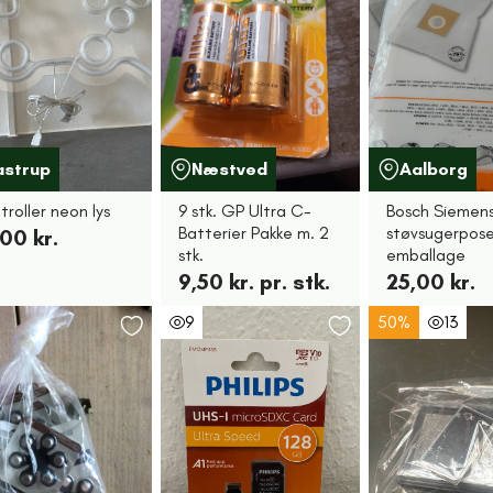
astrup
Næstved
Aalborg
roller neon lys
9 stk. GP Ultra C-
Bosch Siemen
Batterier Pakke m. 2
støvsugerpose 
00 kr.
stk.
emballage
9,50 kr. pr. stk.
25,00 kr.
9
50%
13