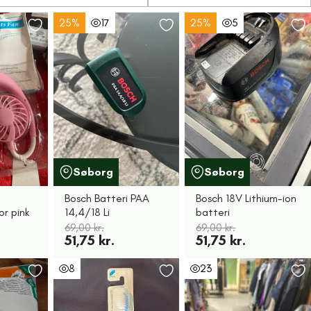
25%
17
25%
5
Søborg
Søborg
Bosch Batteri PAA
Bosch 18V Lithium-ion
or pink
14,4/18 Li
batteri
69,00 kr.
69,00 kr.
51,75 kr.
51,75 kr.
8
23