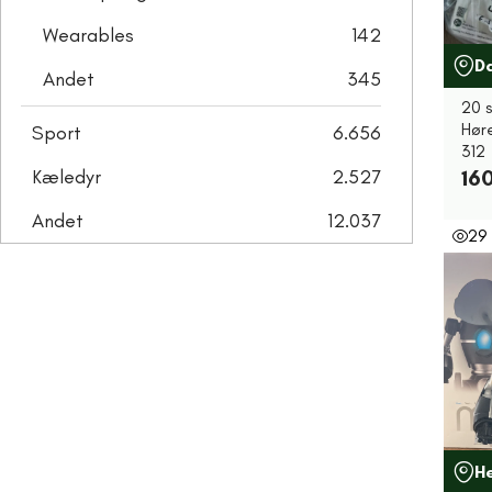
Wearables
142
D
Andet
345
20 
Hør
Sport
6.656
312
Kæledyr
2.527
160
Andet
12.037
29
H