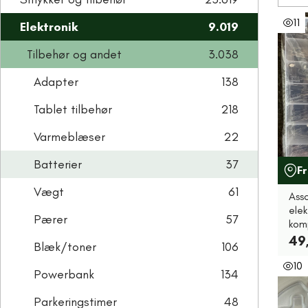
11
Elektronik
9.019
Tilbehør og andet
3.038
Adapter
138
Tablet tilbehør
218
Varmeblæser
22
Batterier
37
F
Vægt
61
Ass
elek
Pærer
57
kom
49
Blæk/toner
106
10
Powerbank
134
Parkeringstimer
48