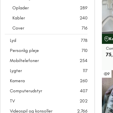
Oplader
289
Kabler
240
Cover
716
K
Lyd
778
Cont
Personlig pleje
710
75,
Mobiltelefoner
254
Lygter
117
9
Kamera
260
Computerudstyr
407
TV
202
Videospil og konsoller
2.766