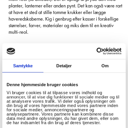
planter, lanterner eller anden pynt. Det kan også være rart
at have et sted at stille tomme krukker eller lægge
haveredskaberne. Kig i genbrug efter kasser i forskellige
størrelser, farver, materialer og miks dem til en kreativ
multi-reol.
FANTASIFULDE KRUKKER
Du kender sikkert den med gummistøvlen med en plante i?
Når du handler genbrug, åbnes der helt naturligt op for
muligheden for at tænke ud af boksen – for en krukke
Samtykke
Detaljer
Om
behøver ikke være standard. Du kan fx kigge efter kage-
og the-dåser, kurve, en dukkeseng i træ, patentglas, en
Denne hjemmeside bruger cookies
farverig skål, en lille skuffe m.m. Det er kun fantasien, der
sætter grænser. Og uanset, hvad du finder, vil det give et
Vi bruger cookies til at tilpasse vores indhold og
annoncer, til at vise dig funktioner til sociale medier og til
unikt præg på din altan.
at analysere vores trafik. Vi deler også oplysninger om
din brug af vores hjemmeside med vores partnere inden
for sociale medier, annonceringspartnere og
GÅ PÅ PUDEJAGT
analysepartnere. Vores partnere kan kombinere disse
data med andre oplysninger, du har givet dem, eller som
Puder er næsten en selvfølge, så du og dine gæster kan
de har indsamlet fra din brug af deres tjenester.
sidde blødt i flere timer på din altan. Er du til mønstrede