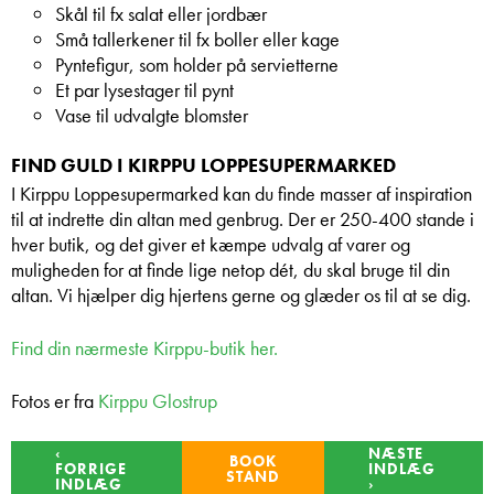
Skål til fx salat eller jordbær
Små tallerkener til fx boller eller kage
Pyntefigur, som holder på servietterne
Et par lysestager til pynt
Vase til udvalgte blomster
FIND GULD I KIRPPU LOPPESUPERMARKED
I Kirppu Loppesupermarked kan du finde masser af inspiration
til at indrette din altan med genbrug. Der er 250-400 stande i
hver butik, og det giver et kæmpe udvalg af varer og
muligheden for at finde lige netop dét, du skal bruge til din
altan. Vi hjælper dig hjertens gerne og glæder os til at se dig.
Find din nærmeste Kirppu-butik her.
Fotos er fra
Kirppu Glostrup
‹
NÆSTE
BOOK
FORRIGE
INDLÆG
STAND
INDLÆG
›