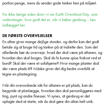
portion penge, mens du sender gode tanker hen på miljøet.
For ikke længe siden skrev vi om Earth
Overshoot
Day, som
understreger, hvor godt det er, når vi køber genbrug – læs
indlægget her.
DE FØRSTE OVERVEJELSER
En altan giver mange dejlige stunder, og derfor kan det godt
betale sig at bruge tid og tanker på at indrette den. Som det
allerførste bør du overveje, hvad der skal være på altanen, og
hvordan den skal bruges. Skal du fx kunne spise frokost ved et
bord? Skal der være et sofahjørne? Hvor mange planter skal
der være plads til? Måske giver det dig bedre overblik at
tegne en plantegning.
Når din overordnede idé for altanen er på plads, kan du
begynde at planlægge, hvordan den skal personliggøres med
ting, pynt og andre finesser. Vi synes, at genbrug er det
oplagte sted at starte, når du skal gøre din altan helt unik.