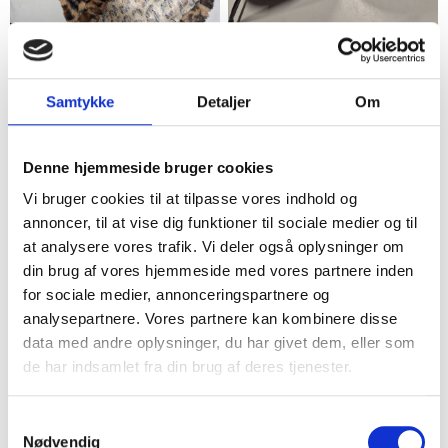
Valby
Valby
Leopard print hundekjole
Hundeskåle med "FOOD"
og "WATER"
Samtykke
Detaljer
Om
40,00 kr.
40,00 kr.
7
7
Denne hjemmeside bruger cookies
Vi bruger cookies til at tilpasse vores indhold og
annoncer, til at vise dig funktioner til sociale medier og til
at analysere vores trafik. Vi deler også oplysninger om
din brug af vores hjemmeside med vores partnere inden
for sociale medier, annonceringspartnere og
analysepartnere. Vores partnere kan kombinere disse
data med andre oplysninger, du har givet dem, eller som
de har indsamlet fra din brug af deres tjenester.
Valby
Valby
Julius-K9 hundesele sort
Protex Pawz Hundesko
Samtykkevalg
Medium Blå
60,00 kr.
Nødvendig