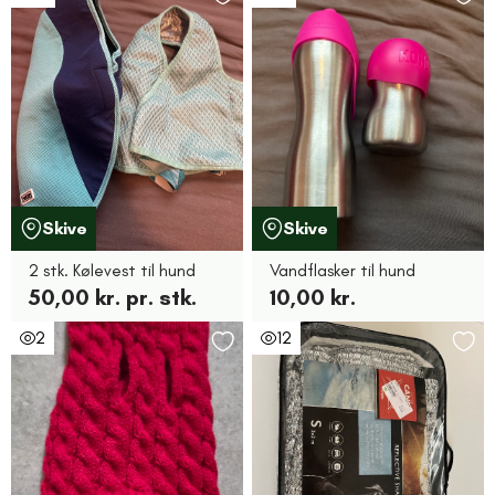
Skive
Skive
2 stk. Kølevest til hund
Vandflasker til hund
50,00 kr. pr. stk.
10,00 kr.
2
12