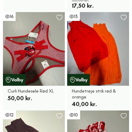
35,00 kr.
17,50 kr.
16
13
Valby
Valby
Curli Hundesele Rød XL
Hundetrøje strik rød &
orange
50,00 kr.
40,00 kr.
12
10