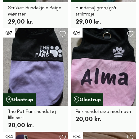
Strikket Hundekjole Beige
Hundetøj grøn/grå
Mønster
striktrøje
29,00 kr.
29,00 kr.
7
6
Glostrup
Glostrup
The Pet Fans hundetøj
Pink hundetaske med navn
lilla sort
20,00 kr.
20,00 kr.
4
4