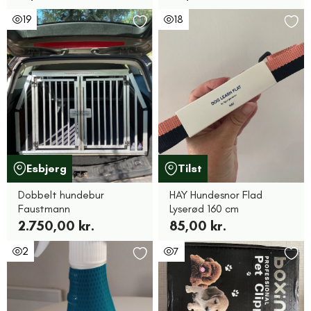
19
18
Esbjerg
Tilst
Dobbelt hundebur
HAY Hundesnor Flad
Faustmann
Lyserød 160 cm
2.750,00 kr.
85,00 kr.
2
7