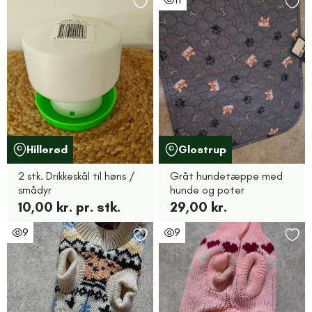
Hillerød
Glostrup
2 stk. Drikkeskål til høns /
Gråt hundetæppe med
smådyr
hunde og poter
10,00 kr. pr. stk.
29,00 kr.
9
9