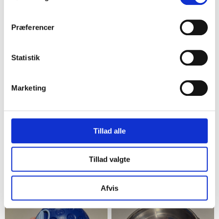
40,00 kr.
7
6
Præferencer
Statistik
Marketing
Valby
Valby
Tillad alle
Dogman Hundehalsbånd
Rød hundejakke med
LED-lys
"Fashion Sports"
Tillad valgte
30,00 kr.
50,00 kr.
6
6
Afvis