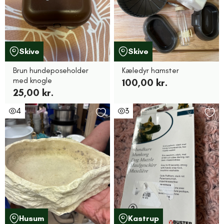
Skive
Skive
Brun hundeposeholder
Kæledyr hamster
med knogle
100,00 kr.
25,00 kr.
4
3
Husum
Kastrup