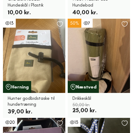
Hundeskål i Plastik
Hundebad
10,00 kr.
40,00 kr.
13
50%
7
Herning
Næstved
Hunter godbidstaske til
Drikkeskål
hundetræning
50,00 kr.
25,00 kr.
39,00 kr.
20
13