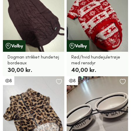
Valby
Valby
Dogman strikket hundetøj
Rød/hvid hundejuletrøje
bordeaux
med rensdyr
30,00 kr.
40,00 kr.
8
8