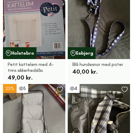
Holstebro
Esbjerg
Petit kattelem med 4-
Blå hundesnor med poter
trins sikkerhedslås
40,00 kr.
49,00 kr.
25%
5
4