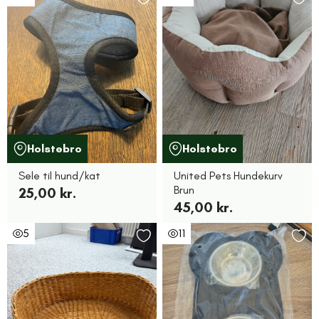
Holstebro
Holstebro
Sele til hund/kat
United Pets Hundekurv
Brun
25,00 kr.
45,00 kr.
5
11