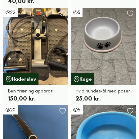
40,00 kr.
22
3
Haderslev
Køge
Ben træning apparat
Hvid hundeskål med poter
150,00 kr.
25,00 kr.
20
5