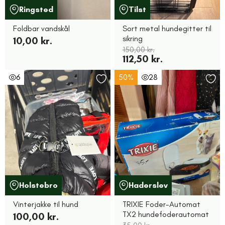
Ringsted
Tilst
Foldbar vandskål
Sort metal hundegitter til
sikring
10,00 kr.
150,00 kr.
112,50 kr.
6
50%
28
Holstebro
Haderslev
Vinterjakke til hund
TRIXIE Foder-Automat
TX2 hundefoderautomat
100,00 kr.