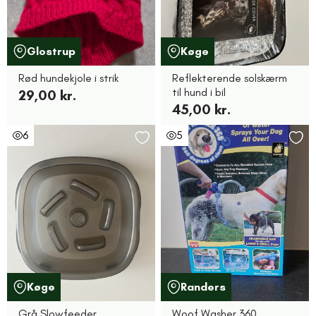
Glostrup
Køge
Rød hundekjole i strik
Reflekterende solskærm
til hund i bil
29,00 kr.
45,00 kr.
6
5
Køge
Randers
Grå Slowfeeder
Woof Washer 360