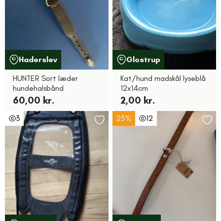
Haderslev
Glostrup
HUNTER Sort læder
Kat/hund madskål lyseblå
hundehalsbånd
12x14cm
60,00 kr.
2,00 kr.
3
25%
12