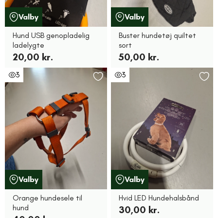
Valby
Valby
Hund USB genopladelig
Buster hundetøj quiltet
ladelygte
sort
20,00 kr.
50,00 kr.
3
3
Valby
Valby
Orange hundesele til
Hvid LED Hundehalsbånd
hund
30,00 kr.