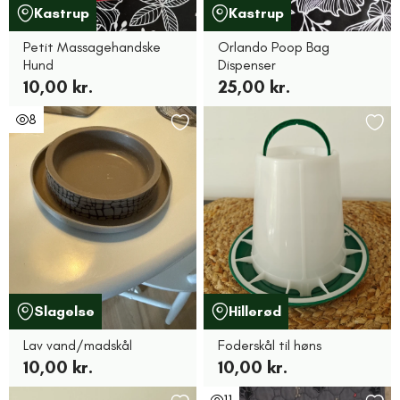
Kastrup
Kastrup
Petit Massagehandske
Orlando Poop Bag
Hund
Dispenser
10,00 kr.
25,00 kr.
8
Slagelse
Hillerød
Lav vand/madskål
Foderskål til høns
10,00 kr.
10,00 kr.
11