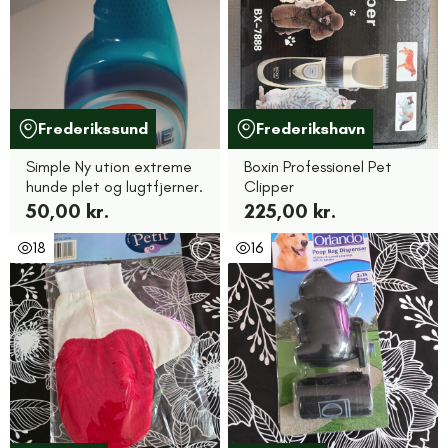
Frederikssund
Frederikshavn
Simple Ny ution extreme
Boxin Professionel Pet
hunde plet og lugtfjerner.
Clipper
50,00 kr.
225,00 kr.
18
16