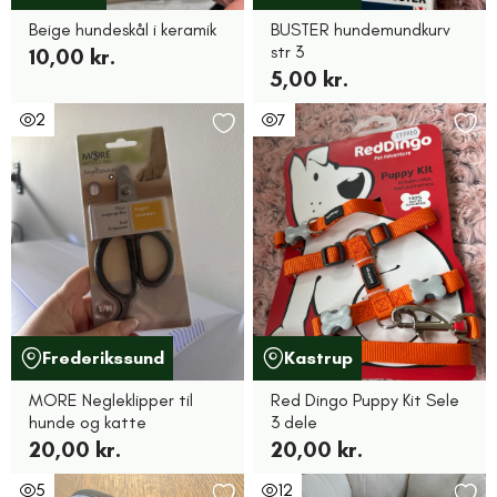
Beige hundeskål i keramik
BUSTER hundemundkurv
str 3
10,00 kr.
5,00 kr.
2
7
Frederikssund
Kastrup
MORE Negleklipper til
Red Dingo Puppy Kit Sele
hunde og katte
3 dele
20,00 kr.
20,00 kr.
5
12