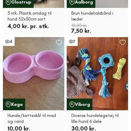
Glostrup
Aalborg
3 stk. Plastik omslag til
Brun hundehalsbånd i
hund 52x30cm sort
læder
4,00 kr. pr. stk.
10,00 kr.
7,50 kr.
4
7
Køge
Viborg
Hunde/katteskål til mad
Diverse hundelegetøj til
og vand
lille hund 6 dele
10,00 kr.
30,00 kr.