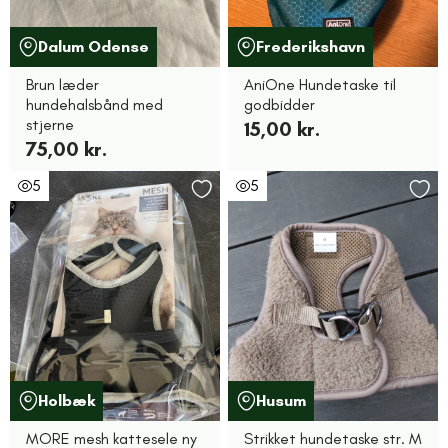
Dalum Odense
Frederikshavn
Brun læder
AniOne Hundetaske til
hundehalsbånd med
godbidder
stjerne
15,00 kr.
75,00 kr.
5
5
Holbæk
Husum
MORE mesh kattesele ny
Strikket hundetaske str. M