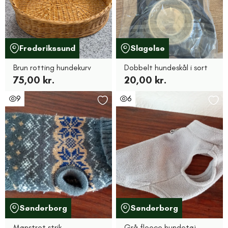
Frederikssund
Slagelse
Brun rotting hundekurv
Dobbelt hundeskål i sort
75,00 kr.
20,00 kr.
9
6
Sønderborg
Sønderborg
Mønstret strik
Grå fleece hundetøj