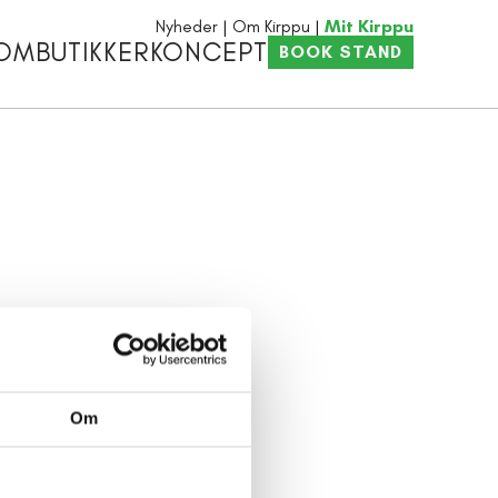
Nyheder
Om Kirppu
Mit Kirppu
OM
BUTIKKER
KONCEPT
BOOK STAND
Om