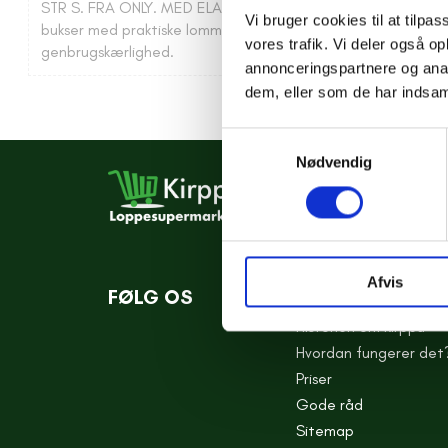
STR S. FRA ONLY. MED ELASTIK I TALJEN. FARVEN ER SORT. Kl
Vi bruger cookies til at tilpas
bukser med praktiske lommer. Perfekte til en afslappet hve
vores trafik. Vi deler også 
genbrugskærlighed.
annonceringspartnere og anal
dem, eller som de har indsaml
Samtykkevalg
Nødvendig
Afvis
FØLG OS
KONCEPT
Historien om Kirppu
Hvordan fungerer det
Priser
Gode råd
Sitemap