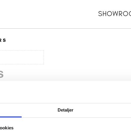
SHOWRO
R S
S
Detaljer
ookies