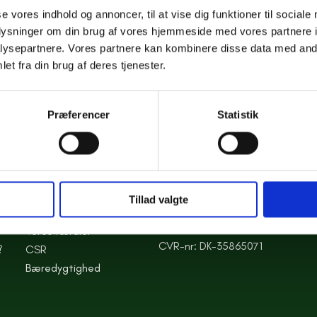
assiske sorte cargo
se vores indhold og annoncer, til at vise dig funktioner til sociale
rdagsstil med
oplysninger om din brug af vores hjemmeside med vores partnere i
ysepartnere. Vores partnere kan kombinere disse data med andr
et fra din brug af deres tjenester.
Præferencer
Statistik
Tillad valgte
VORES ANSVAR
Vores værdier
CVR-nr: DK-35865071
?
CSR
Bæredygtighed