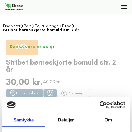
Find varer
Børn
Tøj til drenge
Bluse
Stribet børneskjorte bomuld str. 2 år
25%
Denne vare er solgt.
Stribet børneskjorte bomuld str. 2
år
30,00 kr.
40,00 kr.
Frederikshavn
16 visninger
FRH5808956 148
0 dage tilbage
Beskrivelse
Samtykke
Detaljer
Om