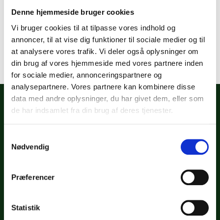
En klassisk blåstribet skjorte, perfekt til en fest eller fin
Denne hjemmeside bruger cookies
begivenhed. Den bløde bomuldskvalitet sikrer god
Vi bruger cookies til at tilpasse vores indhold og
komfort, og det ikoniske bjørne-logo giver et strejf af
annoncer, til at vise dig funktioner til sociale medier og til
charme. Et tidløst fund til enhver lejlighed.
at analysere vores trafik. Vi deler også oplysninger om
din brug af vores hjemmeside med vores partnere inden
for sociale medier, annonceringspartnere og
analysepartnere. Vores partnere kan kombinere disse
data med andre oplysninger, du har givet dem, eller som
de har indsamlet fra din brug af deres tjenester.
Samtykkevalg
Nødvendig
BOOK STAND
Præferencer
FØLG OS
Statistik