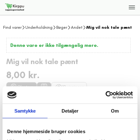
Find varer
Underholdning
Bøger
Andet
Mig vil nok tale pænt
Denne vare er ikke tilgængelig mere.
Mig vil nok tale pænt
8,00 kr.
Glostrup
12 visninger
GLO5824502 110
0 dage tilbage
Samtykke
Detaljer
Om
Beskrivelse
Denne hjemmeside bruger cookies
Mig vil nok tale pænt