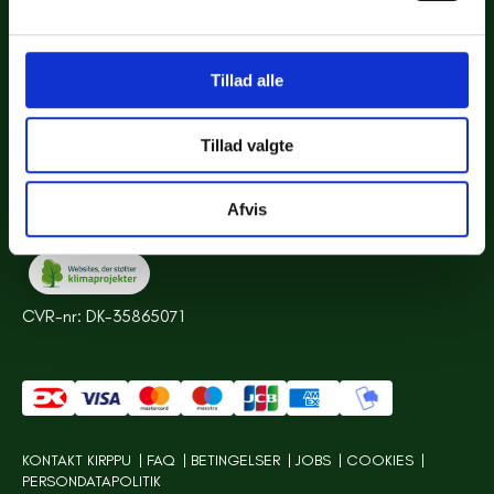
Priser
Gode råd
Sitemap
Tillad alle
VORES ANSVAR
Tillad valgte
Vores værdier
CSR
Bæredygtighed
Afvis
CVR-nr: DK-35865071
KONTAKT KIRPPU
FAQ
BETINGELSER
JOBS
COOKIES
PERSONDATAPOLITIK