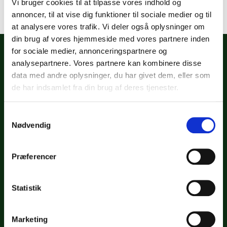
Vi bruger cookies til at tilpasse vores indhold og
annoncer, til at vise dig funktioner til sociale medier og til
at analysere vores trafik. Vi deler også oplysninger om
din brug af vores hjemmeside med vores partnere inden
for sociale medier, annonceringspartnere og
analysepartnere. Vores partnere kan kombinere disse
data med andre oplysninger, du har givet dem, eller som
de har indsamlet fra din brug af deres tjenester.
Samtykkevalg
BOOK STAND
Nødvendig
FØLG OS
Præferencer
KONCEPT
Statistik
Historien om Kirppu
Hvordan fungerer det?
Marketing