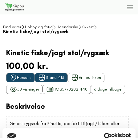
Find varer
Hobby og fritid
Udendørsliv
Kikkert
Kinetic fiske/jagt stol/rygsæk
Kinetic fiske/jagt stol/rygsæk
100,00 kr.
Horsens
Stand 413
Er i butikken
38 visninger
HOS5778282 448
6 dage tilbage
Beskrivelse
Smart rygsæk fra Kinetic, perfekt til jagt/fiskeri eller
blot vandreture. Masser af plads og en hyggelig
plysdetalje. Et fedt genbrugsfund klar til nye eventyr!