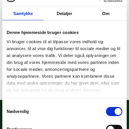
Lignende type fra ny: 500,-
Samtykke
Detaljer
Om
Kontakt for at købe
Denne hjemmeside bruger cookies
Vi bruger cookies til at tilpasse vores indhold og
Se andre lignende varer
annoncer, til at vise dig funktioner til sociale medier og til
at analysere vores trafik. Vi deler også oplysninger om
Se andre varer fra samme stand
din brug af vores hjemmeside med vores partnere inden
for sociale medier, annonceringspartnere og
analysepartnere. Vores partnere kan kombinere disse
Del link til denne vare
data med andre oplysninger, du har givet dem, eller som
de har indsamlet fra din brug af deres tjenester.
Samtykkevalg
Nødvendig