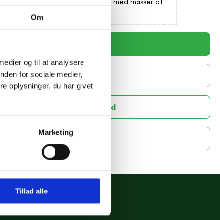
å hylden. Et klassisk genbrugsfund med masser af
Om
Kontakt for at købe
 medier og til at analysere
nden for sociale medier,
Se andre lignende varer
e oplysninger, du har givet
 andre varer fra samme stand
Marketing
Del link til denne vare
Tillad alle