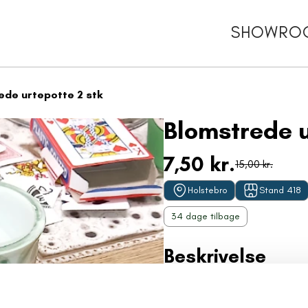
SHOWRO
ede urtepotte 2 stk
Blomstrede u
7,50 kr.
15,00 kr.
Holstebro
Stand 418
34 dage tilbage
Beskrivelse
To fine krus med et charmer