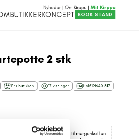
Nyheder
Om Kirppu
Mit Kirppu
OM
BUTIKKER
KONCEPT
BOOK STAND
rtepotte 2 stk
Er i butikken
17 visninger
Hol5191640 817
ende blomstret mønster. Perfekte til morgenkaffen