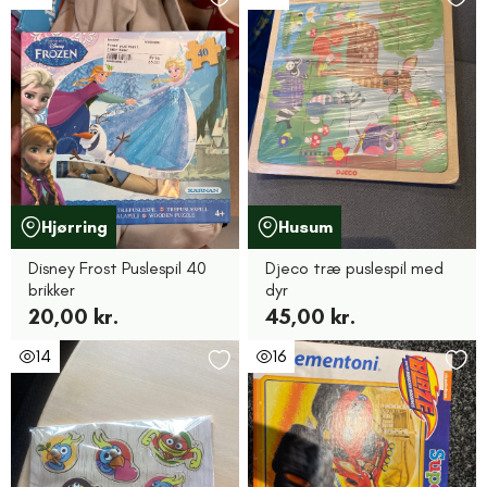
Hjørring
Husum
Disney Frost Puslespil 40
Djeco træ puslespil med
brikker
dyr
20,00 kr.
45,00 kr.
14
16