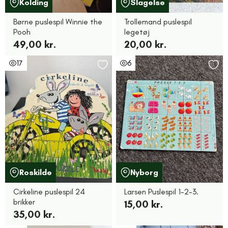
Kolding
Slagelse
Børne puslespil Winnie the
Trollemand puslespil
Pooh
legetøj
49,00 kr.
20,00 kr.
17
6
Roskilde
Nyborg
Cirkeline puslespil 24
Larsen Puslespil 1-2-3.
brikker
15,00 kr.
35,00 kr.