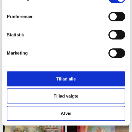
Præferencer
Statistik
Marketing
Roskilde
Næstved
PJ Masks puslespil 100
Puslespil, DJECO elefant,
brikker
200 brikker
Tillad alle
35,00 kr.
45,00 kr.
Tillad valgte
25%
14
25%
13
Afvis