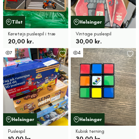
Tilst
Helsingør
Køretøjs puslespil i træ
Vintage puslespil
20,00 kr.
30,00 kr.
7
4
Helsingør
Helsingør
Puslespil
Kubisk terning
10,00 kr.
30,00 kr.