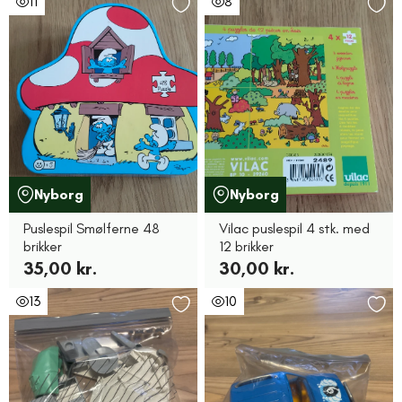
11
8
Nyborg
Nyborg
Puslespil Smølferne 48
Vilac puslespil 4 stk. med
brikker
12 brikker
35,00 kr.
30,00 kr.
13
10