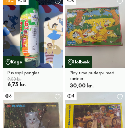
25%
15
8
Køge
Holbæk
Puslespil pringles
Play time puslespil med
kaniner
9,00 kr.
6,75 kr.
30,00 kr.
6
4