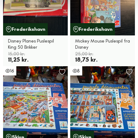
Frederikshavn
Frederikshavn
Disney Planes Puslespil
Mickey Mouse Puslespil fra
King 50 Brikker
Disney
15,00 kr.
25,00 kr.
11,25 kr.
18,75 kr.
16
8
Skive
Skive