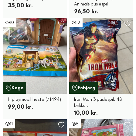
Animals puslespil
35,00 kr.
26,50 kr.
10
12
Køge
Esbjerg
H playmobil heste (71494)
Iron Man 3 puslespil. 48
brikker.
99,00 kr.
10,00 kr.
11
5