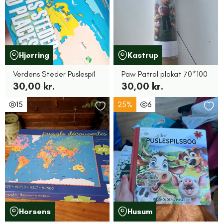
Hjørring
Kastrup
Verdens Steder Puslespil
Paw Patrol plakat 70*100
30,00 kr.
30,00 kr.
15
25%
6
Horsens
Husum