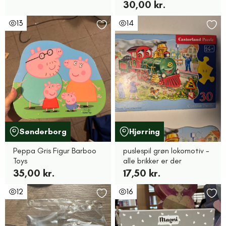
30,00 kr.
13
14
Sønderborg
Hjørring
Peppa Gris Figur Barboo
puslespil grøn lokomotiv -
Toys
alle brikker er der
35,00 kr.
17,50 kr.
12
16