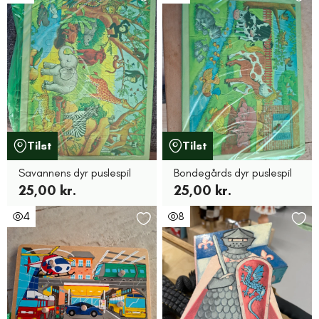
Tilst
Tilst
Savannens dyr puslespil
Bondegårds dyr puslespil
25,00 kr.
25,00 kr.
4
8