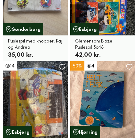
Sønderborg
Esbjerg
Puslespil med knopper. Kaj
Clementoni Blaze
og Andrea
Puslespil 3x48
35,00 kr.
42,00 kr.
14
50%
4
Esbjerg
Hjørring