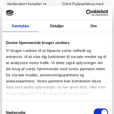
Verdenskort komplet m
Gård Puslespilsbog med
bog om flag og lande
Dyr
50,00 kr.
30,00 kr.
22,50 kr.
Samtykke
Detaljer
Om
50%
24
25%
16
Denne hjemmeside bruger cookies
Vi bruger cookies til at tilpasse vores indhold og
annoncer, til at vise dig funktioner til sociale medier og til
at analysere vores trafik. Vi deler også oplysninger om
din brug af vores hjemmeside med vores partnere inden
for sociale medier, annonceringspartnere og
analysepartnere. Vores partnere kan kombinere disse
Næstved
Dalum Odense
data med andre oplysninger, du har givet dem, eller som
Puslespil med dyr
Djeco puslespil 12 brikker
de har indsamlet fra din brug af deres tjenester.
10,00 kr.
20,00 kr.
5,00 kr.
15,00 kr.
Samtykkevalg
20
3
Nødvendig