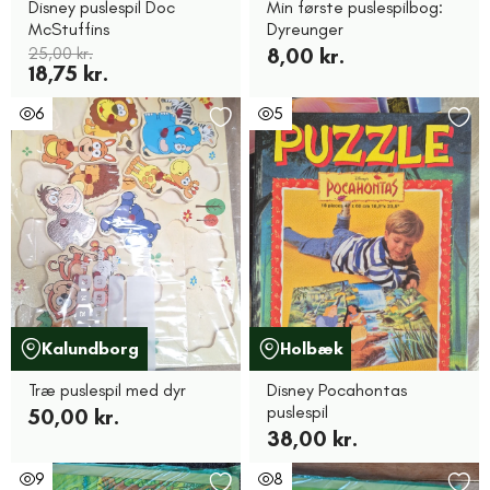
Disney puslespil Doc
Min første puslespilbog:
McStuffins
Dyreunger
25,00 kr.
8,00 kr.
18,75 kr.
6
5
Kalundborg
Holbæk
Træ puslespil med dyr
Disney Pocahontas
puslespil
50,00 kr.
38,00 kr.
9
8