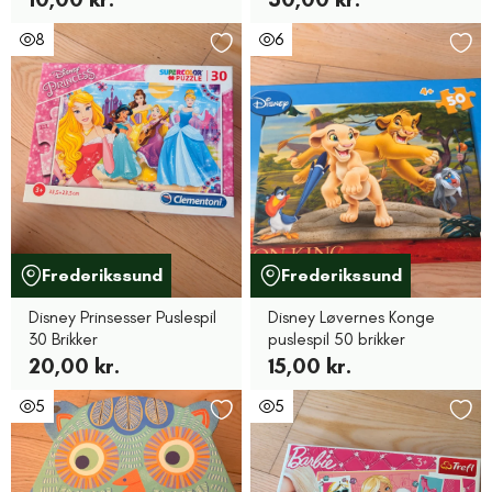
8
6
Frederikssund
Frederikssund
Disney Prinsesser Puslespil
Disney Løvernes Konge
30 Brikker
puslespil 50 brikker
20,00 kr.
15,00 kr.
5
5