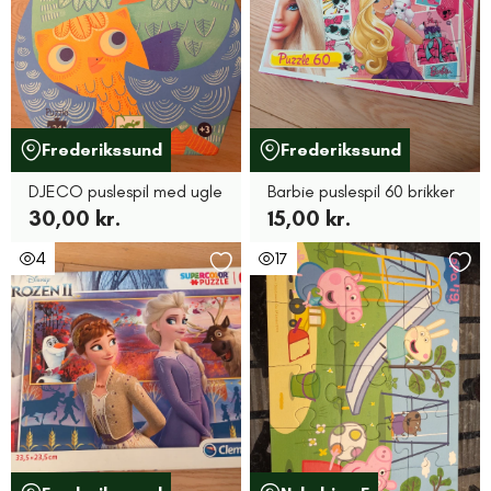
Frederikssund
Frederikssund
DJECO puslespil med ugle
Barbie puslespil 60 brikker
30,00 kr.
15,00 kr.
4
17