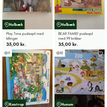
Holbæk
Holbæk
Play Time puslespil med
BEAR FAMILY puslespil
killinger
med 99 brikker
35,00 kr.
35,00 kr.
11
10
Kastrup
Husum