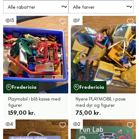
13
7
Fredericia
Fredericia
Playmobil i blå kasse med
Nyere PLAYMOBIL i pose
figurer
med dyr og figurer
159,00 kr.
75,00 kr.
4
2