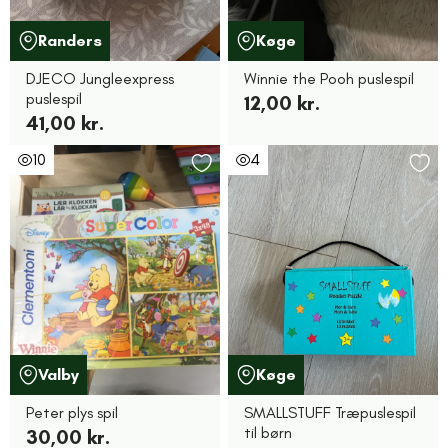
Randers
Køge
DJECO Jungleexpress
Winnie the Pooh puslespil
puslespil
12,00 kr.
41,00 kr.
10
4
Valby
Køge
Peter plys spil
SMALLSTUFF Træpuslespil
til børn
30,00 kr.