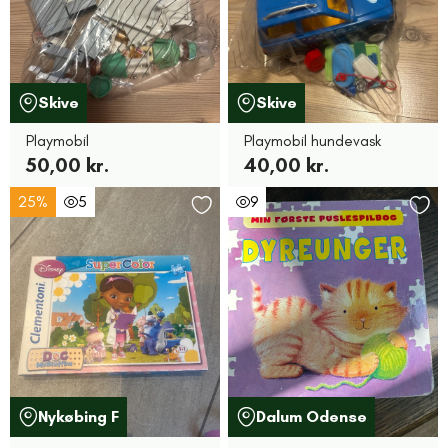
Skive
Skive
Playmobil
Playmobil hundevask
50,00 kr.
40,00 kr.
25%
5
9
Nykøbing F
Dalum Odense