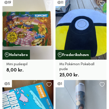
19
11
Holstebro
Frederikshavn
Mini puslespil
Ms Pokémon Pokeball
pude
8,00 kr.
25,00 kr.
5
1