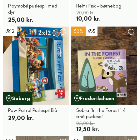
Playmobil puslespil med
Helt i Fisk - børnebog
dyr
20,00 kr.
10,00 kr.
25,00 kr.
12
50%
3
Søborg
Frederikshavn
Paw Patrol Puslespil Blå
Sebra "In the Forest" 4
små puslespil
29,00 kr.
25,00 kr.
12,50 kr.