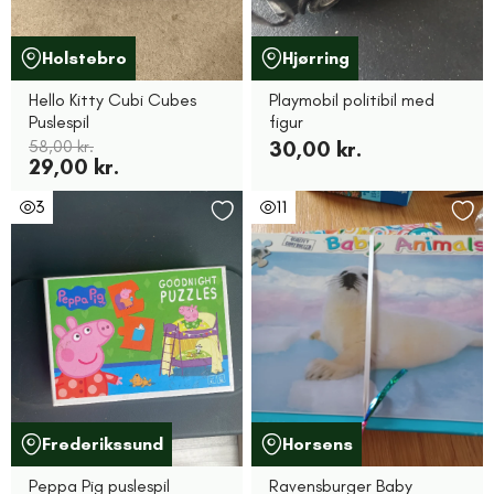
Holstebro
Hjørring
Hello Kitty Cubi Cubes
Playmobil politibil med
Puslespil
figur
58,00 kr.
30,00 kr.
29,00 kr.
3
11
Frederikssund
Horsens
Peppa Pig puslespil
Ravensburger Baby