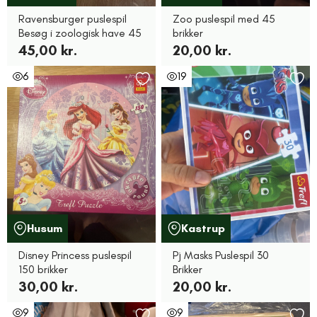
Ravensburger puslespil
Zoo puslespil med 45
Besøg i zoologisk have 45
brikker
45,00 kr.
20,00 kr.
6
19
Husum
Kastrup
Disney Princess puslespil
Pj Masks Puslespil 30
150 brikker
Brikker
30,00 kr.
20,00 kr.
9
9