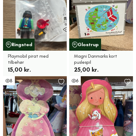
Ringsted
Glostrup
Playmobil pirat med
Magni Danmarks kort
tilbehør
puslespil
15,00 kr.
25,00 kr.
8
6