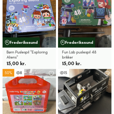
Frederikssund
Frederikssund
Børn Puslespil "Exploring
Fun Lab puslespil 48
Aliens"
brikker
15,00 kr.
15,00 kr.
50%
8
15