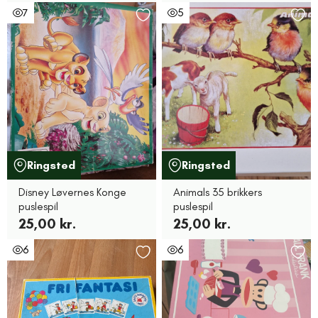
7
5
Ringsted
Ringsted
Disney Løvernes Konge
Animals 35 brikkers
puslespil
puslespil
25,00 kr.
25,00 kr.
6
6