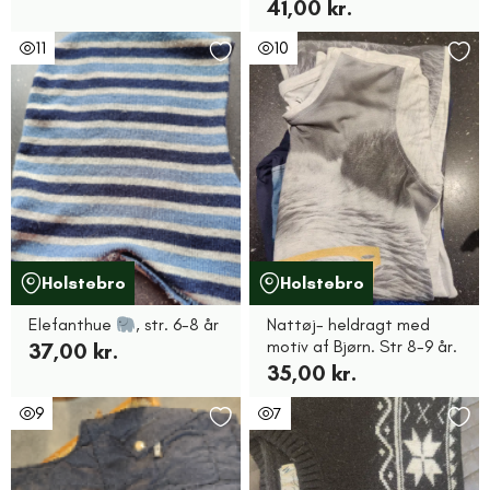
41,00 kr.
11
10
Holstebro
Holstebro
Elefanthue
, str. 6-8 år
Nattøj- heldragt med
motiv af Bjørn. Str 8-9 år.
37,00 kr.
35,00 kr.
9
7