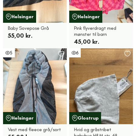
Helsingør
Helsingør
Baby Sovepose Grå
Pink flyverdragt med
mønster til barn
55,00 kr.
45,00 kr.
5
6
Helsingør
Glostrup
Vest med fleece grå/sort
Hvid og gråstribet
babyhue H&M str. 68