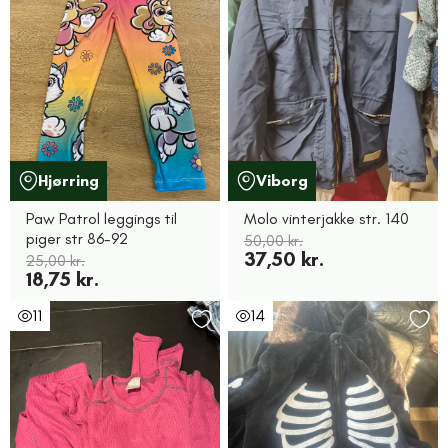
Hjørring
Viborg
Paw Patrol leggings til
Molo vinterjakke str. 140
piger str 86-92
50,00 kr.
37,50 kr.
25,00 kr.
18,75 kr.
11
14