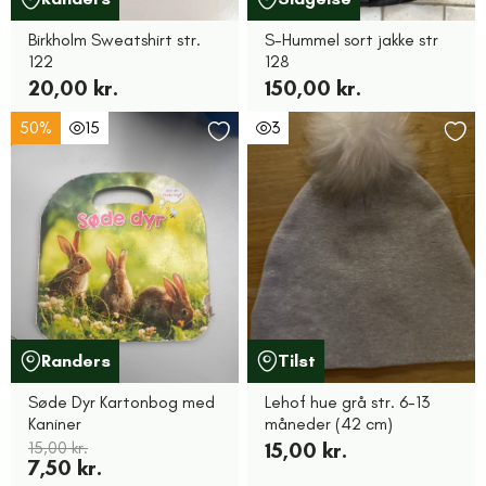
Birkholm Sweatshirt str.
S-Hummel sort jakke str
122
128
20,00 kr.
150,00 kr.
50%
15
3
Randers
Tilst
Søde Dyr Kartonbog med
Lehof hue grå str. 6-13
Kaniner
måneder (42 cm)
15,00 kr.
15,00 kr.
7,50 kr.