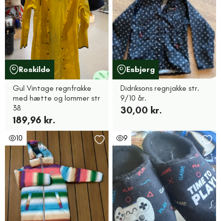
Roskilde
Esbjerg
Gul Vintage regnfrakke
Didriksons regnjakke str.
med hætte og lommer str
9/10 år.
38
30,00 kr.
189,96 kr.
10
9