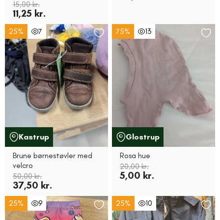
15,00 kr.
11,25 kr.
25%
7
75%
13
Kastrup
Glostrup
Brune børnestøvler med
Rosa hue
velcro
20,00 kr.
5,00 kr.
50,00 kr.
37,50 kr.
25%
9
25%
10