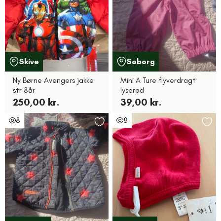
Skive
Søborg
Ny Børne Avengers jakke
Mini A Ture flyverdragt
str 8år
lyserød
250,00 kr.
39,00 kr.
8
8