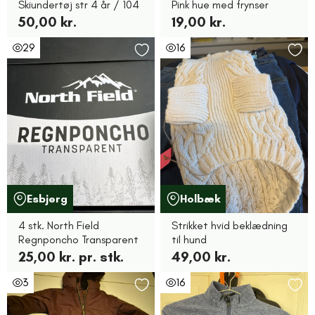
Skiundertøj str 4 år / 104
Pink hue med frynser
50,00 kr.
19,00 kr.
29
16
Esbjerg
Holbæk
4 stk. North Field
Strikket hvid beklædning
Regnponcho Transparent
til hund
25,00 kr. pr. stk.
49,00 kr.
3
16