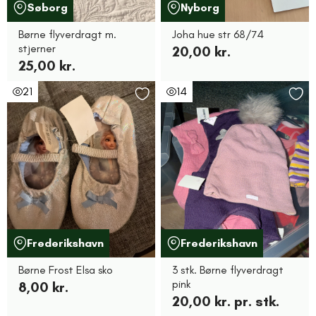
Søborg
Nyborg
Børne flyverdragt m.
Joha hue str 68/74
stjerner
20,00 kr.
25,00 kr.
21
14
Frederikshavn
Frederikshavn
Børne Frost Elsa sko
3 stk. Børne flyverdragt
pink
8,00 kr.
20,00 kr. pr. stk.