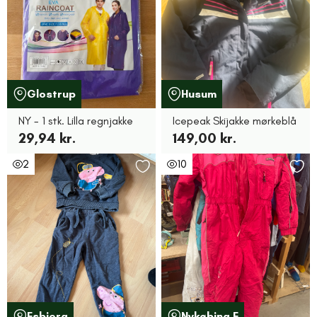
Glostrup
Husum
NY - 1 stk. Lilla regnjakke
Icepeak Skijakke mørkeblå
29,94 kr.
149,00 kr.
2
10
Esbjerg
Nykøbing F