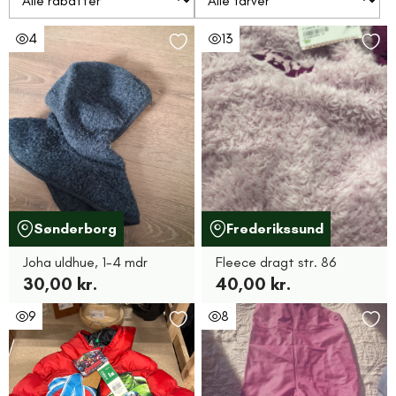
4
13
Sønderborg
Frederikssund
Joha uldhue, 1-4 mdr
Fleece dragt str. 86
30,00 kr.
40,00 kr.
9
8