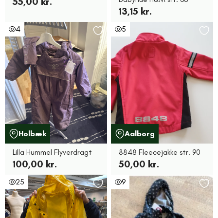
55,00 kr.
13,15 kr.
4
5
Holbæk
Aalborg
Lilla Hummel Flyverdragt
8848 Fleecejakke str. 90
100,00 kr.
50,00 kr.
25
9