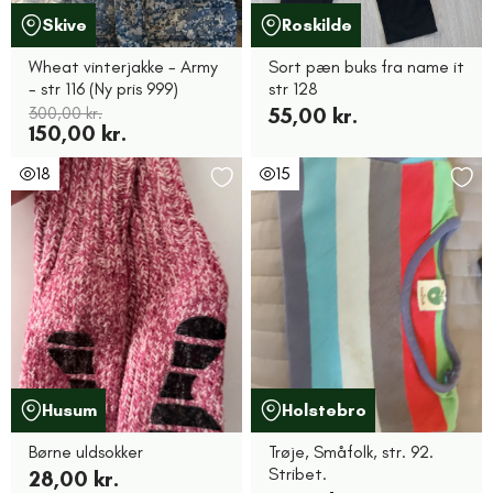
Skive
Roskilde
Wheat vinterjakke - Army
Sort pæn buks fra name it
- str 116 (Ny pris 999)
str 128
300,00 kr.
55,00 kr.
150,00 kr.
18
15
Husum
Holstebro
Børne uldsokker
Trøje, Småfolk, str. 92.
Stribet.
28,00 kr.