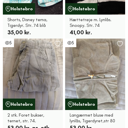
Holstebro
Holstebro
Shorts, Disney tema,
Hættetrøje m. Lynlås.
Tigerdyr. Str. 74 blå
Snoopy. Str. 74
35,00 kr.
41,00 kr.
5
5
Holstebro
Holstebro
2 stk. Foret bukser,
Langærmet bluse med
ternet, str. 74.
lynlås, Tigerdyret,str 80
53,00 kr. pr. stk.
53,00 kr.