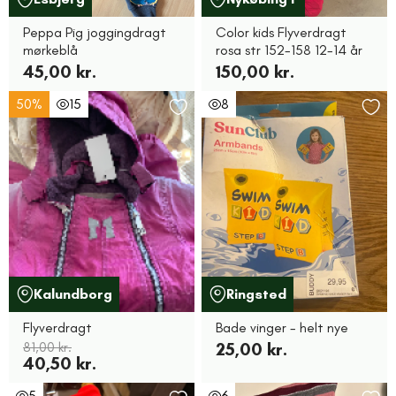
Peppa Pig joggingdragt
Color kids Flyverdragt
mørkeblå
rosa str 152-158 12-14 år
45,00 kr.
150,00 kr.
50%
15
8
Kalundborg
Ringsted
Flyverdragt
Bade vinger - helt nye
81,00 kr.
25,00 kr.
40,50 kr.
5
6