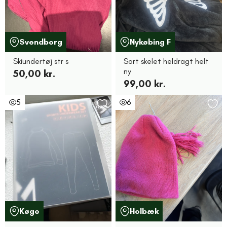
Svendborg
Nykøbing F
Skiundertøj str s
Sort skelet heldragt helt
ny
50,00 kr.
99,00 kr.
5
6
Køge
Holbæk