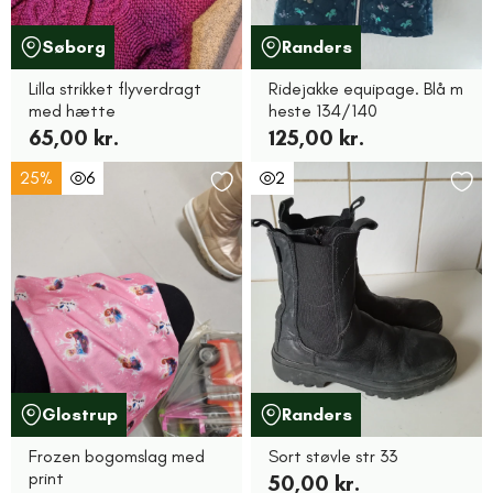
Søborg
Randers
Lilla strikket flyverdragt
Ridejakke equipage. Blå m
med hætte
heste 134/140
65,00 kr.
125,00 kr.
25%
6
2
Glostrup
Randers
Frozen bogomslag med
Sort støvle str 33
print
50,00 kr.