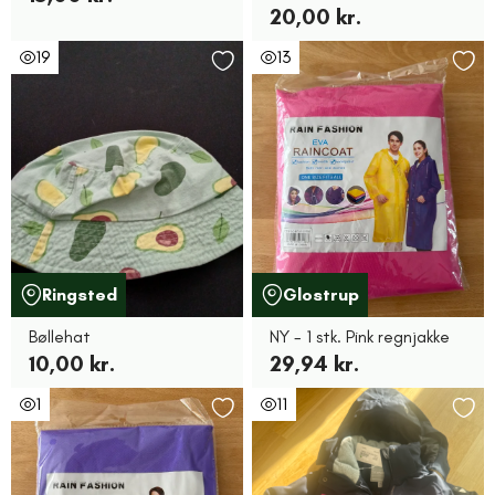
20,00 kr.
19
13
Ringsted
Glostrup
Bøllehat
NY - 1 stk. Pink regnjakke
10,00 kr.
29,94 kr.
1
11