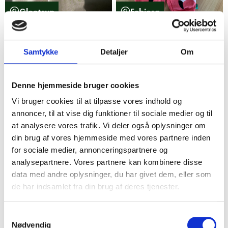
Glostrup
Esbjerg
Pink Flyverdragt med
Sæt med flamingoer str
grønne striber
68
Samtykke
Detaljer
Om
300,00 kr.
55,00 kr.
150,00 kr.
25%
5
8
Denne hjemmeside bruger cookies
Vi bruger cookies til at tilpasse vores indhold og
annoncer, til at vise dig funktioner til sociale medier og til
at analysere vores trafik. Vi deler også oplysninger om
din brug af vores hjemmeside med vores partnere inden
for sociale medier, annonceringspartnere og
analysepartnere. Vores partnere kan kombinere disse
data med andre oplysninger, du har givet dem, eller som
de har indsamlet fra din brug af deres tjenester.
Valby
Søborg
Jakke i orange sort og
Wheat prinsesse leggings
Samtykkevalg
hvid
lyserød
Nødvendig