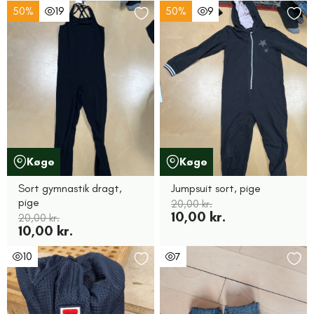
50%
19
50%
9
Køge
Køge
Sort gymnastik dragt,
Jumpsuit sort, pige
pige
20,00 kr.
10,00 kr.
20,00 kr.
10,00 kr.
10
7