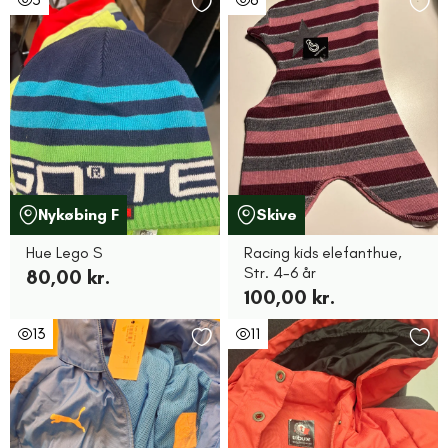
Nykøbing F
Skive
Hue Lego S
Racing kids elefanthue,
Str. 4-6 år
80,00 kr.
100,00 kr.
13
11