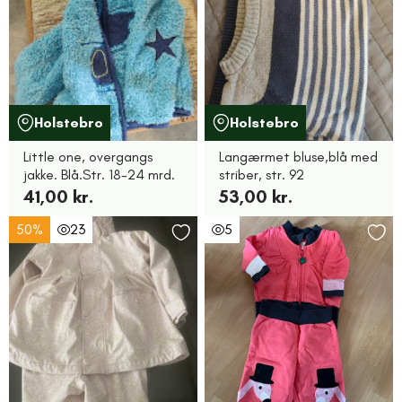
Holstebro
Holstebro
Little one, overgangs
Langærmet bluse,blå med
jakke. Blå.Str. 18-24 mrd.
striber, str. 92
41,00 kr.
53,00 kr.
50%
23
5