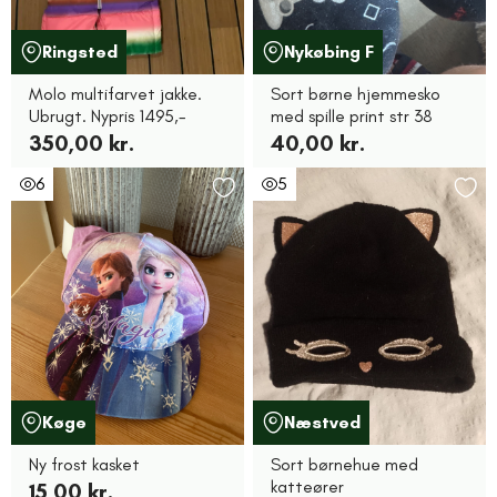
Ringsted
Nykøbing F
Molo multifarvet jakke.
Sort børne hjemmesko
Ubrugt. Nypris 1495,-
med spille print str 38
350,00 kr.
40,00 kr.
6
5
Køge
Næstved
Ny frost kasket
Sort børnehue med
katteører
15,00 kr.