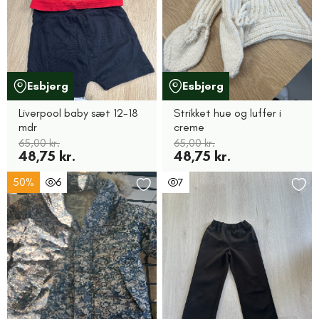
Esbjerg
Esbjerg
Liverpool baby sæt 12-18
Strikket hue og luffer i
mdr
creme
65,00 kr.
65,00 kr.
48,75 kr.
48,75 kr.
50%
6
7