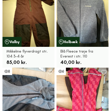
Valby
Holbæk
Mikkeline flyverdragt str.
Blå Fleece trøje fra
104 3-4 år
Everest i str. 110
85,00 kr.
40,00 kr.
8
6