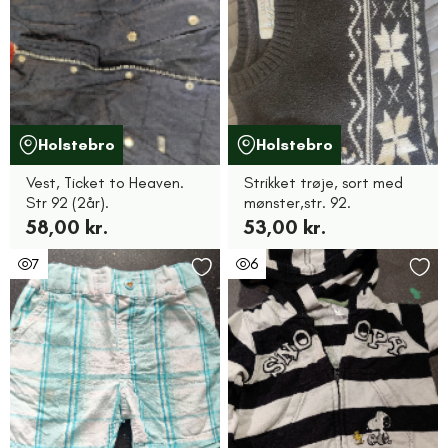
Holstebro
Holstebro
Vest, Ticket to Heaven.
Strikket trøje, sort med
Str 92 (2år).
mønster,str. 92.
58,00 kr.
53,00 kr.
7
6