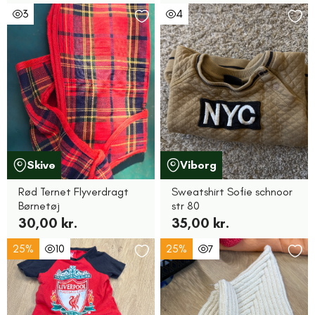
3
4
Skive
Viborg
Rød Ternet Flyverdragt
Sweatshirt Sofie schnoor
Børnetøj
str 80
30,00 kr.
35,00 kr.
25%
10
25%
7