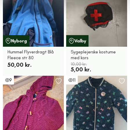
Nyborg
Valby
Hummel Flyverdragt Blå
Sygeplejerske kostume
Fleece str 80
med kors
50,00 kr.
10,00 kr.
5,00 kr.
9
11