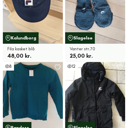
Kalundborg
Slagelse
Fila kasket blå
Vanter str.70
48,00 kr.
25,00 kr.
8
12
Randers
Slagelse