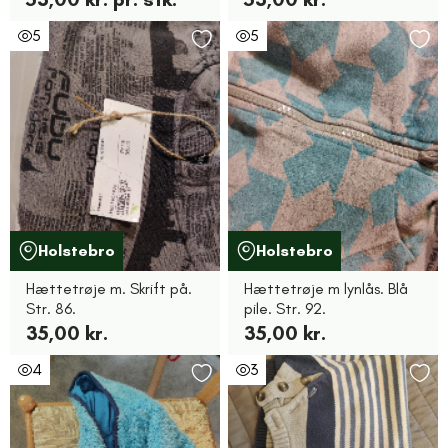
5
5
Holstebro
Holstebro
Hættetrøje m. Skrift på.
Hættetrøje m lynlås. Blå
Str. 86.
pile. Str. 92.
35,00 kr.
35,00 kr.
4
3