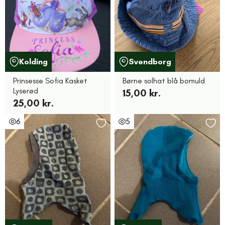
Kolding
Svendborg
Prinsesse Sofia Kasket
Børne solhat blå bomuld
Lyserød
15,00 kr.
25,00 kr.
6
5