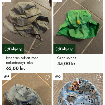
Esbjerg
Esbjerg
Lysegrøn solhat med
Grøn solhat
nakkebeskyttelse
45,00 kr.
65,00 kr.
3
2