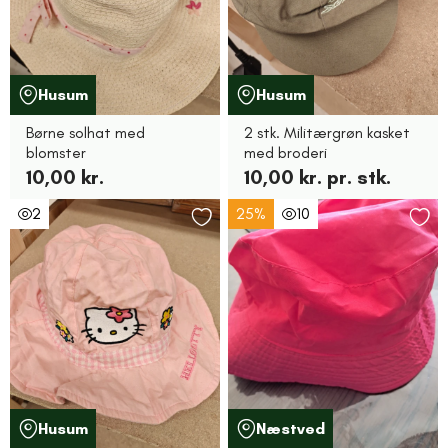
Husum
Husum
Børne solhat med
2 stk. Militærgrøn kasket
blomster
med broderi
10,00 kr.
10,00 kr. pr. stk.
2
25%
10
Husum
Næstved