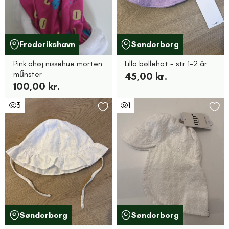
Frederikshavn
Sønderborg
Pink ohøj nissehue morten
Lilla bøllehat - str 1-2 år
műnster
45,00 kr.
100,00 kr.
3
1
Sønderborg
Sønderborg