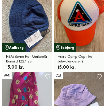
Aalborg
Esbjerg
H&M Børne Hat Mørkeblå
Astro Camp Cap (fra
Bomuld 122/128
Julekalenderen)
15,00 kr.
15,00 kr.
5
5