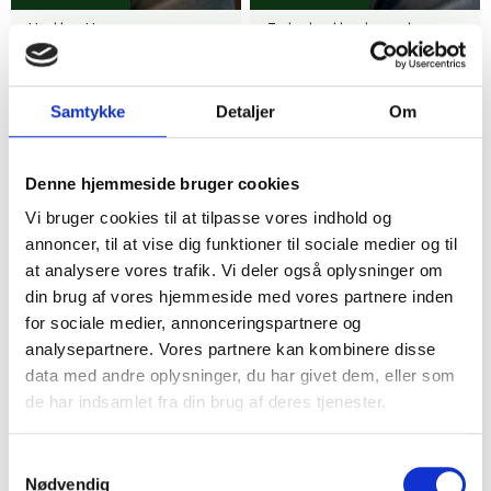
Hæklet Hætte
Turkis hæklet hue til piger
Hovedbeklædning Lyseblå
35,00 kr.
35,00 kr.
Samtykke
Detaljer
Om
2
2
Denne hjemmeside bruger cookies
Vi bruger cookies til at tilpasse vores indhold og
annoncer, til at vise dig funktioner til sociale medier og til
at analysere vores trafik. Vi deler også oplysninger om
din brug af vores hjemmeside med vores partnere inden
for sociale medier, annonceringspartnere og
analysepartnere. Vores partnere kan kombinere disse
Helsingør
Søborg
data med andre oplysninger, du har givet dem, eller som
Håndstrikket hue lyselilla
Stribet badehat
de har indsamlet fra din brug af deres tjenester.
35,00 kr.
8,00 kr.
1
8
Samtykkevalg
Nødvendig