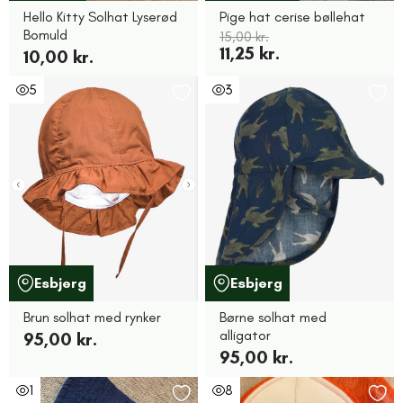
Hello Kitty Solhat Lyserød
Pige hat cerise bøllehat
Bomuld
15,00 kr.
11,25 kr.
10,00 kr.
5
3
Esbjerg
Esbjerg
Brun solhat med rynker
Børne solhat med
alligator
95,00 kr.
95,00 kr.
1
8