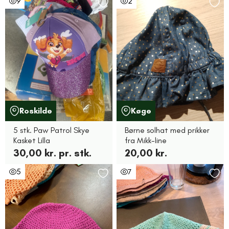
9
2
Roskilde
Køge
5 stk. Paw Patrol Skye
Børne solhat med prikker
Kasket Lilla
fra Mikk-line
30,00 kr. pr. stk.
20,00 kr.
5
7