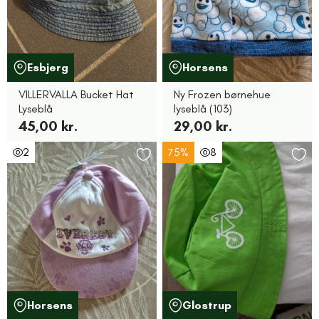
Esbjerg
Horsens
VILLERVALLA Bucket Hat
Ny Frozen børnehue
Lyseblå
lyseblå (103)
45,00 kr.
29,00 kr.
2
75%
8
Horsens
Glostrup