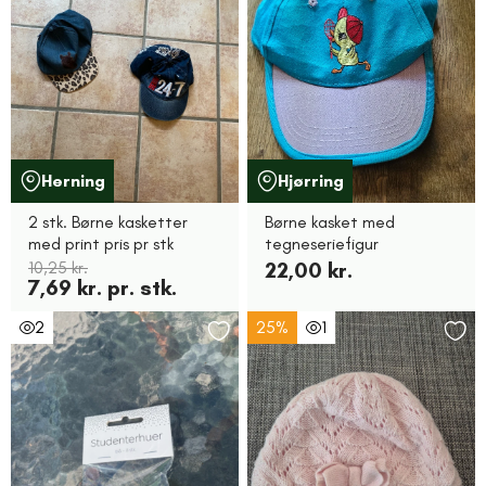
Herning
Hjørring
2 stk. Børne kasketter
Børne kasket med
med print pris pr stk
tegneseriefigur
10,25 kr.
22,00 kr.
7,69 kr. pr. stk.
2
25%
1