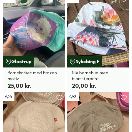
Glostrup
Nykøbing F
Børnekasket med Frozen
Niki børnehue med
motiv
blomsterprint
25,00 kr.
20,00 kr.
5
2