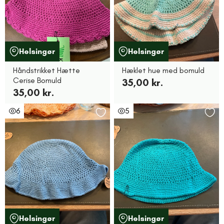
Helsingør
Helsingør
Håndstrikket Hætte
Hæklet hue med bomuld
Cerise Bomuld
35,00 kr.
35,00 kr.
6
5
Helsingør
Helsingør