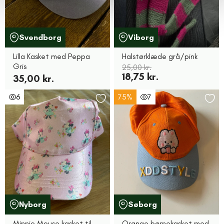
Svendborg
Viborg
Lilla Kasket med Peppa
Halstørklæde grå/pink
Gris
25,00 kr.
18,75 kr.
35,00 kr.
6
75%
7
Nyborg
Søborg
Minnie Mouse kasket til
Orange børnekasket med