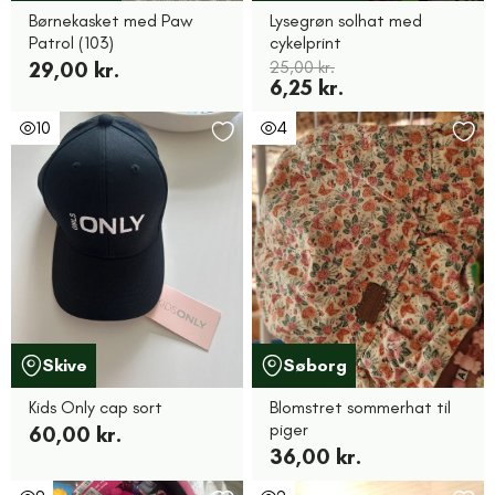
Børnekasket med Paw
Lysegrøn solhat med
Patrol (103)
cykelprint
29,00 kr.
25,00 kr.
6,25 kr.
10
4
Skive
Søborg
Kids Only cap sort
Blomstret sommerhat til
piger
60,00 kr.
36,00 kr.