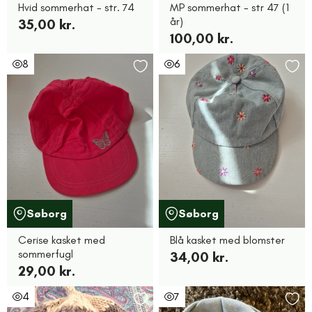
Hvid sommerhat - str. 74
MP sommerhat - str 47 (1
år)
35,00 kr.
100,00 kr.
8
6
Søborg
Søborg
Cerise kasket med
Blå kasket med blomster
sommerfugl
34,00 kr.
29,00 kr.
4
7