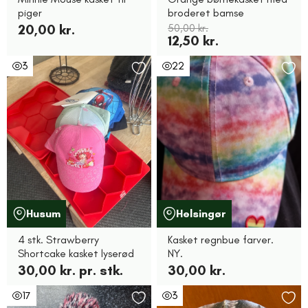
piger
broderet bamse
20,00 kr.
50,00 kr.
12,50 kr.
3
22
Husum
Helsingør
4 stk. Strawberry
Kasket regnbue farver.
Shortcake kasket lyserød
NY.
30,00 kr. pr. stk.
30,00 kr.
17
3