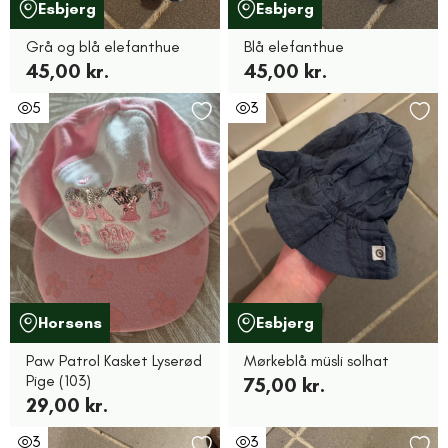
Esbjerg
Esbjerg
Grå og blå elefanthue
Blå elefanthue
45,00 kr.
45,00 kr.
5
3
Horsens
Esbjerg
Paw Patrol Kasket Lyserød
Mørkeblå müsli solhat
Pige (103)
75,00 kr.
29,00 kr.
3
3