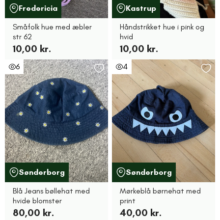
Fredericia
Kastrup
Småfolk hue med æbler
Håndstrikket hue i pink og
str 62
hvid
10,00 kr.
10,00 kr.
6
4
Sønderborg
Sønderborg
Blå Jeans bøllehat med
Mørkeblå børnehat med
hvide blomster
print
80,00 kr.
40,00 kr.