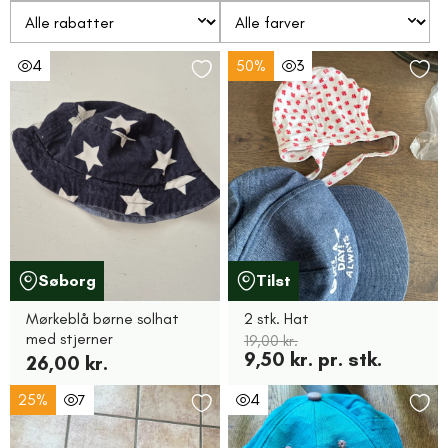
4
50%
3
Søborg
Tilst
Mørkeblå børne solhat
2 stk. Hat
med stjerner
19,00 kr.
9,50 kr. pr. stk.
26,00 kr.
25%
7
4