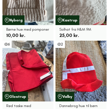
Nyborg
Kastrup
Børne hue med pomponer
Solhat fra H&M 9M
10,00 kr.
25,00 kr.
6
2
Glostrup
Valby
Rød taske med
Dannebrog hue til børn