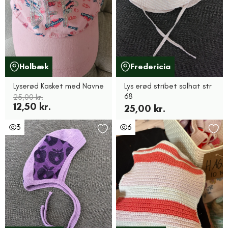
Holbæk
Fredericia
Lyserød Kasket med Navne
Lys erød stribet solhat str
68
25,00 kr.
12,50 kr.
25,00 kr.
3
6