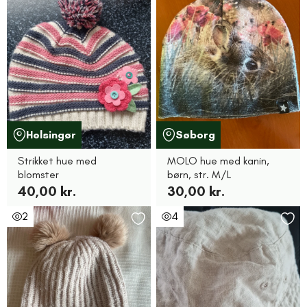
Helsingør
Søborg
Strikket hue med
MOLO hue med kanin,
blomster
børn, str. M/L
40,00 kr.
30,00 kr.
2
4