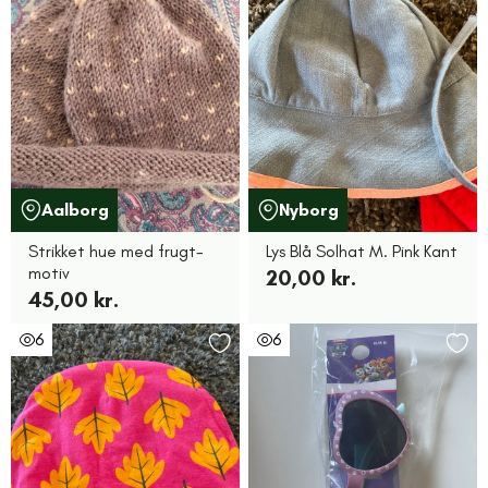
Aalborg
Nyborg
Strikket hue med frugt-
Lys Blå Solhat M. Pink Kant
motiv
20,00 kr.
45,00 kr.
6
6