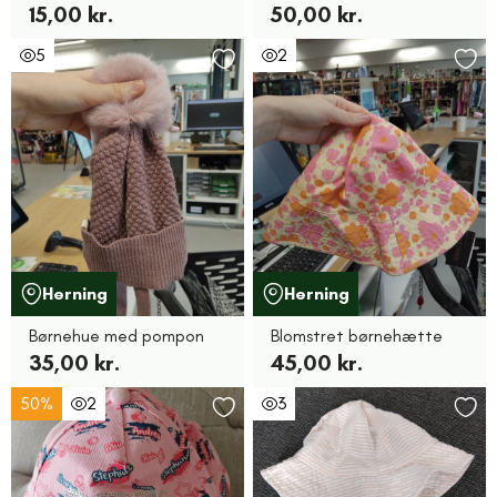
15,00 kr.
50,00 kr.
5
2
Herning
Herning
Børnehue med pompon
Blomstret børnehætte
35,00 kr.
45,00 kr.
50%
2
3