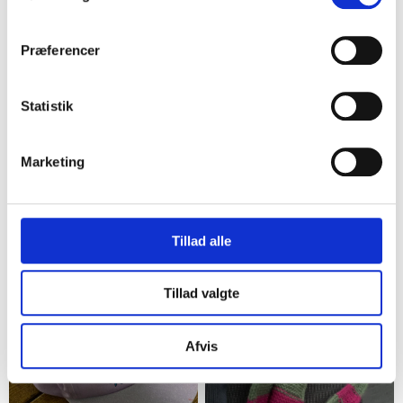
Præferencer
Statistik
Marketing
Søborg
Ringsted
Badehat med solskærm
Gul solhat til baby
lyserød
5,00 kr.
Tillad alle
5,00 kr.
2
25%
9
Tillad valgte
Afvis