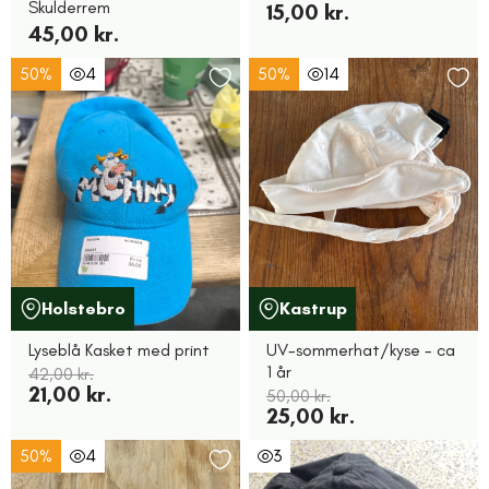
Skulderrem
15,00 kr.
45,00 kr.
50%
4
50%
14
Holstebro
Kastrup
Lyseblå Kasket med print
UV-sommerhat/kyse - ca
1 år
42,00 kr.
21,00 kr.
50,00 kr.
25,00 kr.
50%
4
3