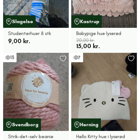
Slagelse
Kastrup
Studenterhuer 8 stk
Babypige hue lyserød
9,00 kr.
20,00 kr.
15,00 kr.
13
7
Svendborg
Herning
Strik-det-selv beanie
Hello Kitty hue i lyserød