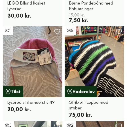
LEGO Billund Kasket
Børne Pandebånd med
Lyserød
Enhjørninger
30,00 kr.
15,00 kr.
7,50 kr.
1
5
Tilst
Haderslev
Lyserød vinterhue str. 49
Strikket tæppe med
striber
20,00 kr.
75,00 kr.
5
2