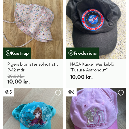
Kastrup
Fredericia
Pigers blomster solhat str.
NASA Kasket Mørkeblå
9-12 mdr
"Future Astronaut"
20,00 kr.
10,00 kr.
10,00 kr.
5
6