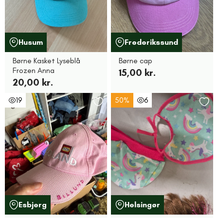
Husum
Frederikssund
Børne Kasket Lyseblå
Børne cap
Frozen Anna
15,00 kr.
20,00 kr.
19
50%
6
Esbjerg
Helsingør