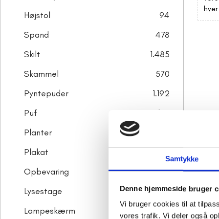
hver
Højstol
94
Spand
478
Skilt
1.485
Skammel
570
Pyntepuder
1.192
Puf
173
Planter
517
Plakat
226
Samtykke
Opbevaring
4.408
Denne hjemmeside bruger c
Lysestage
12.946
Vi bruger cookies til at tilpas
Lampeskærm
440
vores trafik. Vi deler også 