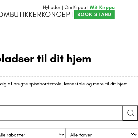
Nyheder
Om Kirppu
Mit Kirppu
OM
BUTIKKER
KONCEPT
BOOK STAND
adser til dit hjem
valg af brugte spisebordsstole, lænestole og mere til dit hjem.