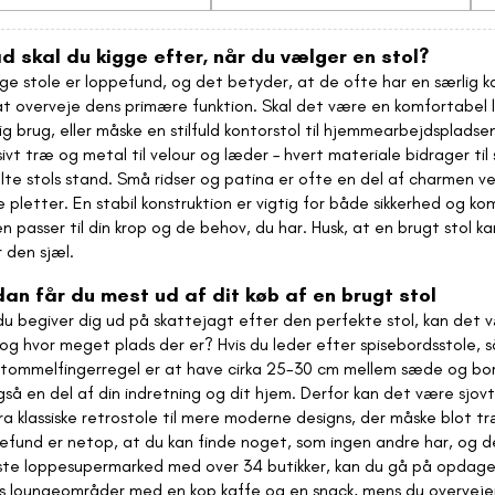
d skal du kigge efter, når du vælger en stol?
e stole er loppefund, og det betyder, at de ofte har en særlig kar
at overveje dens primære funktion. Skal det være en komfortabel læn
ig brug, eller måske en stilfuld kontorstol til hjemmearbejdsplad
ivt træ og metal til velour og læder – hvert materiale bidrager til
lte stols stand. Små ridser og patina er ofte en del af charmen ve
e pletter. En stabil konstruktion er vigtig for både sikkerhed og k
en passer til din krop og de behov, du har. Husk, at en brugt stol 
r den sjæl.
an får du mest ud af dit køb af en brugt stol
du begiver dig ud på skattejagt efter den perfekte stol, kan det 
 og hvor meget plads der er? Hvis du leder efter spisebordsstole, 
tommelfingerregel er at have cirka 25-30 cm mellem sæde og bord
gså en del af din indretning og dit hjem. Derfor kan det være sjovt a
fra klassiske retrostole til mere moderne designs, der måske blot t
efund er netop, at du kan finde noget, som ingen andre har, og d
ste loppesupermarked med over 34 butikker, kan du gå på opdagel
s loungeområder med en kop kaffe og en snack, mens du overvejer