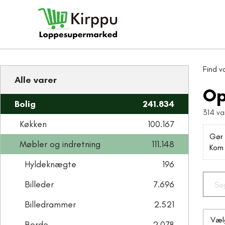
Find v
Alle varer
Op
Bolig
241.834
314 va
Køkken
100.167
Gør 
Møbler og indretning
111.148
Kom 
Hyldeknægte
196
Billeder
7.696
Billedrammer
2.521
Borde
2.078