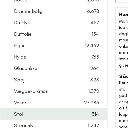
Diverse bolig
6.678
Hva
Mang
Duftlys
457
idé 
Duftolie
154
dagl
mass
Figur
19.459
enke
stor
Hylde
765
stol
give
Glasbrikker
264
Såd
Spejl
828
Før 
stå,
Vægdekoration
1.372
god 
er o
Vaser
27.986
alt 
Stol
314
lopp
stør
Stearinlys
1.247
vore