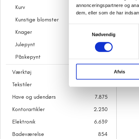
annonceringspartnere og anal
Kurv
3.006
dem, eller som de har indsaml
Kunstige blomster
1.258
Samtykkevalg
Knager
883
Nødvendig
Julepynt
8.629
Påskepynt
453
Værktøj
2.535
Afvis
Tekstiler
5.375
Have og udendørs
7.875
Kontorartikler
2.230
Elektronik
6.639
Badeværelse
854