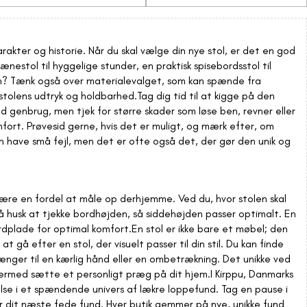
akter og historie. Når du skal vælge din nye stol, er det en god
estol til hyggelige stunder, en praktisk spisebordsstol til
sen? Tænk også over materialevalget, som kan spænde fra
 stolens udtryk og holdbarhed.Tag dig tid til at kigge på den
d genbrug, men tjek for større skader som løse ben, revner eller
omfort. Prøvesid gerne, hvis det er muligt, og mærk efter, om
kan have små fejl, men det er ofte også det, der gør den unik og
være en fordel at måle op derhjemme. Ved du, hvor stolen skal
så husk at tjekke bordhøjden, så siddehøjden passer optimalt. En
plade for optimal komfort.En stol er ikke bare et møbel; den
t gå efter en stol, der visuelt passer til din stil. Du kan finde
rænger til en kærlig hånd eller en ombetrækning. Det unikke ved
ermed sætte et personligt præg på dit hjem.I Kirppu, Danmarks
se i et spændende univers af lækre loppefund. Tag en pause i
 dit næste fede fund. Hver butik gemmer på nye, unikke fund