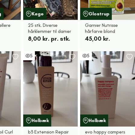
g
Køge
Glostrup
øllere
25 stk. Diverse
Garnier Nutrisse
hårklemmer til damer
hårfarve blond
8,00 kr. pr. stk.
45,00 kr.
5
5
Holbæk
Holbæk
il Curl
b3 Extension Repair
evo happy campers