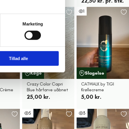
22,50 kr. pr. stk.
1
1
Marketing
Tillad alle
Køge
Slagelse
Crazy Color Capri
CATWALK by TIGI
l Crème
Blue hårfarve uåbnet
Krøllecreme
25,00 kr.
5,00 kr.
5
3