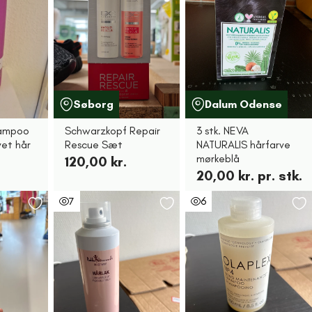
Søborg
Dalum Odense
hampoo
Schwarzkopf Repair
3 stk. NEVA
vet hår
Rescue Sæt
NATURALIS hårfarve
mørkeblå
120,00 kr.
20,00 kr. pr. stk.
7
6