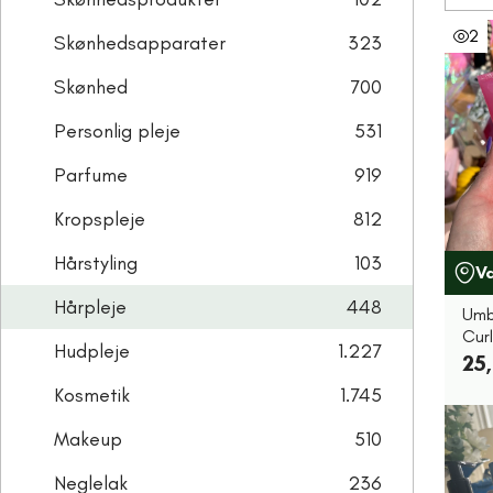
2
Skønhedsapparater
323
Skønhed
700
Personlig pleje
531
Parfume
919
Kropspleje
812
Hårstyling
103
V
Hårpleje
448
Umb
Curl
Hudpleje
1.227
25,
Kosmetik
1.745
Makeup
510
Neglelak
236