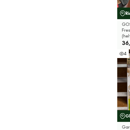
R
GOS
Fres
(hel
36,
4
G
Garn