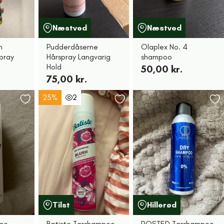
Næstved
Næstved
n
Pudderdåserne
Olaplex No. 4
pray
Hårspray Langvarig
shampoo
Hold
50,00 kr.
75,00 kr.
25%
2
Tilst
Hillerød
ume
Batiste Tørshampoo
ROSTED Tørshampoo