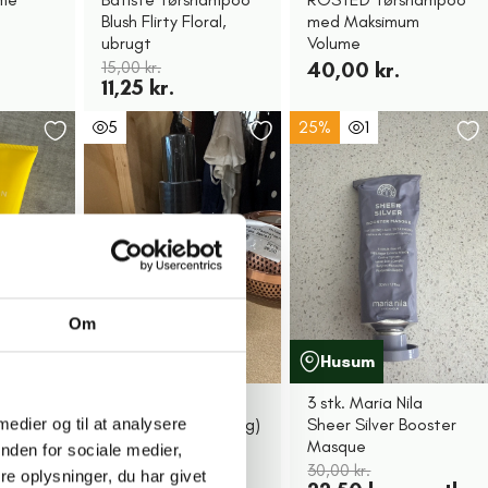
Blush Flirty Floral,
med Maksimum
ubrugt
Volume
15,00 kr.
40,00 kr.
11,25 kr.
5
25%
1
Om
avn
Valby
Husum
Shield
STUHR Beach Salt
3 stk. Maria Nila
Spray (Købt For Nylig)
Sheer Silver Booster
 medier og til at analysere
Masque
49,00 kr.
nden for sociale medier,
30,00 kr.
e oplysninger, du har givet