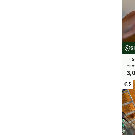
S
L'Or
Sno
3,0
5