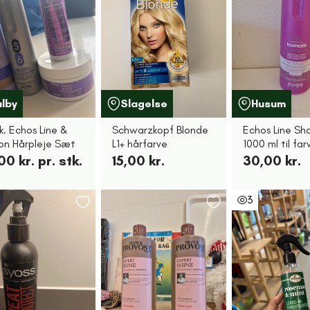
alby
Slagelse
Husum
k. Echos Line &
Schwarzkopf Blonde
Echos Line S
son Hårpleje Sæt
L1+ hårfarve
1000 ml til far
00 kr. pr. stk.
15,00 kr.
30,00 kr.
3