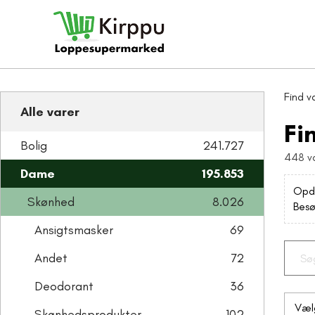
Find v
Alle varer
Fi
Bolig
241.727
448 v
Dame
195.853
Opda
Skønhed
8.026
Besø
Ansigtsmasker
69
Andet
72
Deodorant
36
Skønhedsprodukter
102