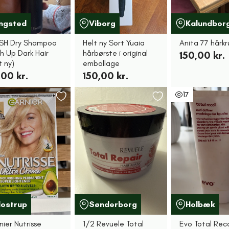
ingsted
Viborg
Kalundbor
H Dry Shampoo
Helt ny Sort Yuaia
Anita 77 hårkr
h Up Dark Hair
hårbørste i original
150,00 kr.
t ny)
emballage
00 kr.
150,00 kr.
17
lostrup
Sønderborg
Holbæk
ier Nutrisse
1/2 Revuele Total
Evo Total Reco