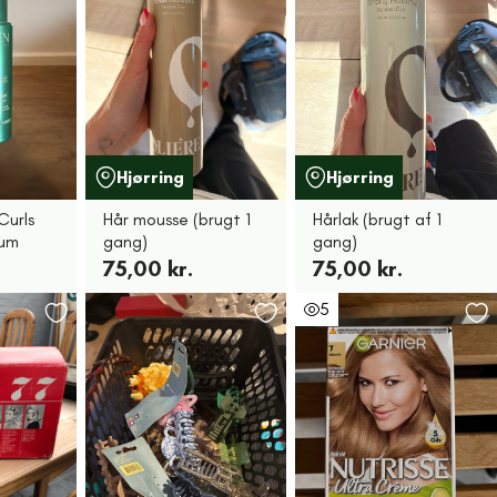
Hjørring
Hjørring
Curls
Hår mousse (brugt 1
Hårlak (brugt af 1
rum
gang)
gang)
75,00 kr.
75,00 kr.
5