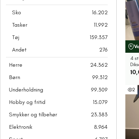
Sko
16.202
Tasker
11.992
Tøj
159.357
V
Andet
276
4 st
Herre
24.362
Dik
10,
Børn
99.312
Underholdning
99.309
2
Hobby og fritid
15.079
Smykker og tilbehør
23.383
Elektronik
8.964