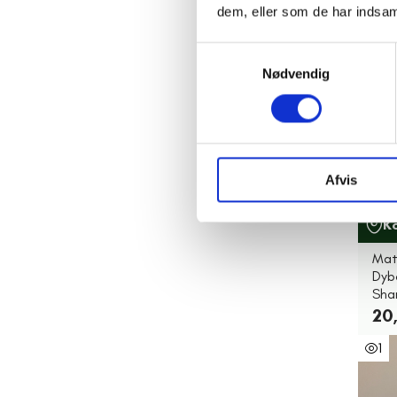
11,
dem, eller som de har indsaml
Samtykkevalg
Nødvendig
Afvis
K
Mat
Dyb
Sh
20,
1