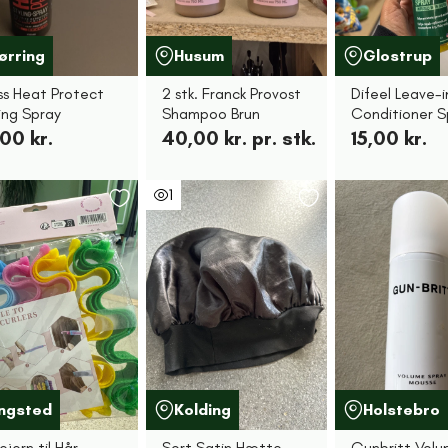
ørring
Husum
Glostrup
ss Heat Protect
2 stk. Franck Provost
Difeel Leave-i
ing Spray
Shampoo Brun
Conditioner S
00 kr.
40,00 kr. pr. stk.
15,00 kr.
1
ingsted
Kolding
Holstebro
lejern til Hår
Sort Satin Hætte
Gunbritt Vol