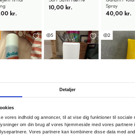
ing
Spray
10,00 kr.
,00 kr.
40,00 kr.
5
2
Detaljer
lst
Valby
Frederiksh
ookies
iste Tørshampoo
Batiste Tørshampoo
SUUN Summer 
Stylist Volume,
Original Classic Fresh
Shampoo
se vores indhold og annoncer, til at vise dig funktioner til sociale
ugt
2,00 kr.
20,00 kr.
oplysninger om din brug af vores hjemmeside med vores partnere i
0 kr.
ysepartnere. Vores partnere kan kombinere disse data med andr