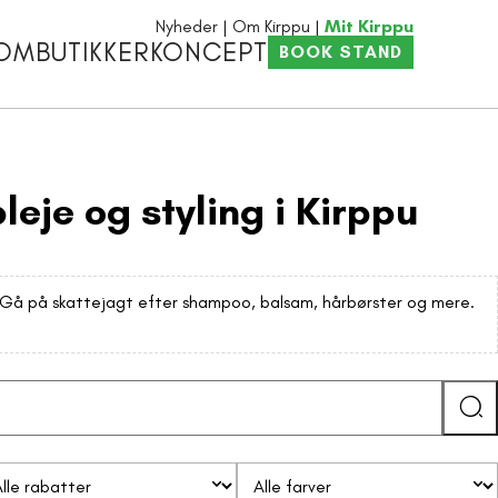
Nyheder
Om Kirppu
Mit Kirppu
OM
BUTIKKER
KONCEPT
BOOK STAND
leje og styling i Kirppu
 Gå på skattejagt efter shampoo, balsam, hårbørster og mere.