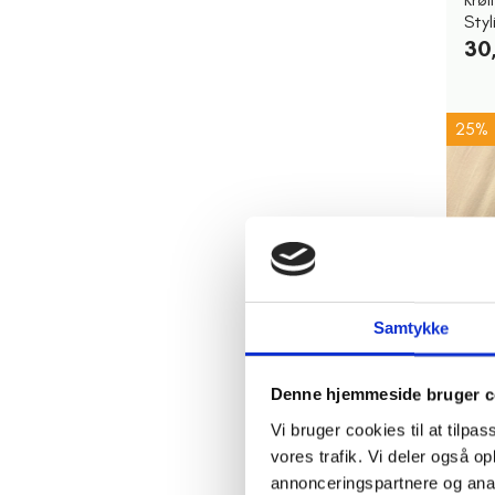
Styl
30
25%
Samtykke
Ti
Denne hjemmeside bruger c
Bat
XXL 
Vi bruger cookies til at tilpas
ubr
vores trafik. Vi deler også 
15,0
annonceringspartnere og anal