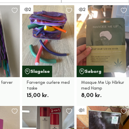
2
2
Slagelse
Søborg
 farver
Farverige curlere med
Masque Me Up Hårkur
taske
med Hamp
15,00 kr.
8,00 kr.
1