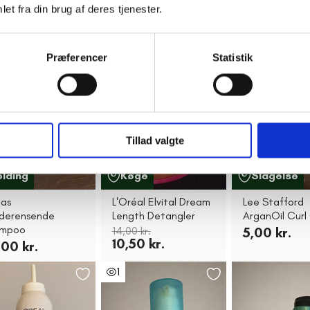
25 kr.
et fra din brug af deres tjenester.
25%
1
2
Præferencer
Statistik
Tillad valgte
olding
Køge
Slagelse
as
L'Oréal Elvital Dream
Lee Stafford
derensende
Length Detangler
ArganOil Cur
ampoo
14,00 kr.
5,00 kr.
10,50 kr.
00 kr.
1