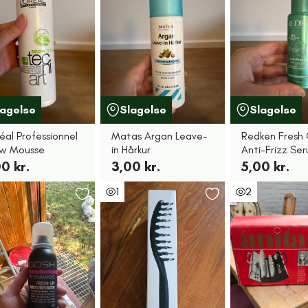
lagelse
Slagelse
Slagelse
éal Professionnel
Matas Argan Leave-
Redken Fresh 
w Mousse
in Hårkur
Anti-Frizz Se
0 kr.
3,00 kr.
5,00 kr.
1
2