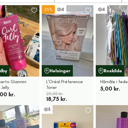
25%
4
4
alby
Helsingør
Roskilde
erto Giannini
L'Oréal Préference
Hårnåle i fede
 Jelly
Toner
5,00 kr.
00 kr.
25,00 kr.
18,75 kr.
3