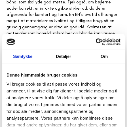
bånd, som skal yde god støtte. Tjek også, om bøjlerne
sidder korrekt, er intakte og ikke stikker ud, da de er
afgørende for komfort og form. En BH’s levetid afhænger
meget af materialernes kvalitet og tidligere brug, så en
grundig gennemgang er altid en god idé. Kvaliteten af
materialer som bomuld, mikrofiber og blonde kan variere,
så mærk efter, hvad der føles rart for dig mod huden.Da
du sandsynligvis ikke kan prøve BH’en i butikken, er det en
stor fordel at kende din egen størrelse præcist. Du kan
Samtykke
Detaljer
Om
med fordel måle dig selv hjemmefra eller medbringe en BH,
du ved passer dig perfekt, som en reference. Sammenlign
omkreds, skålstørrelse og form for at få en fornemmelse
Denne hjemmeside bruger cookies
af, hvordan den potentielle nye BH vil sidde. Husk, at
størrelser kan variere lidt mellem forskellige mærker og
Vi bruger cookies til at tilpasse vores indhold og
modeller, så en visuel sammenligning og et godt øjemål er
annoncer, til at vise dig funktioner til sociale medier og til
værdifulde redskaber. Fokuser på, at BH’en skal sidde tæt
at analysere vores trafik. Vi deler også oplysninger om
omkring kroppen uden at stramme og at skålene skal
din brug af vores hjemmeside med vores partnere inden
omfavne brystet uden at klemme.
for sociale medier, annonceringspartnere og
analysepartnere. Vores partnere kan kombinere disse
Forskellige varianter af BH’er og deres anvendelse
Verdenen af BH’er er fyldt med forskellige typer, der hver
data med andre oplysninger, du har givet dem, eller som