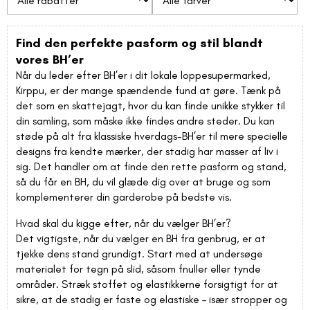
Find den perfekte pasform og stil blandt
vores BH’er
Når du leder efter BH’er i dit lokale loppesupermarked,
Kirppu, er der mange spændende fund at gøre. Tænk på
det som en skattejagt, hvor du kan finde unikke stykker til
din samling, som måske ikke findes andre steder. Du kan
støde på alt fra klassiske hverdags-BH’er til mere specielle
designs fra kendte mærker, der stadig har masser af liv i
sig. Det handler om at finde den rette pasform og stand,
så du får en BH, du vil glæde dig over at bruge og som
komplementerer din garderobe på bedste vis.
Hvad skal du kigge efter, når du vælger BH’er?
Det vigtigste, når du vælger en BH fra genbrug, er at
tjekke dens stand grundigt. Start med at undersøge
materialet for tegn på slid, såsom fnuller eller tynde
områder. Stræk stoffet og elastikkerne forsigtigt for at
sikre, at de stadig er faste og elastiske – især stropper og