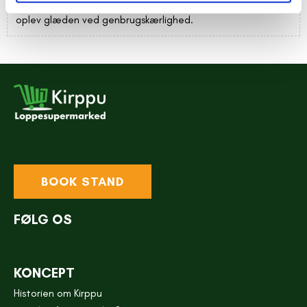
jumpsuit en ny historie. Find din nærmeste Kirppu butik og
oplev glæden ved genbrugskærlighed.
BOOK STAND
FØLG OS
KONCEPT
Historien om Kirppu