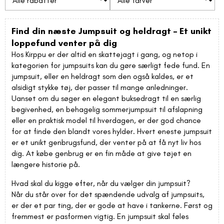
Find din næste Jumpsuit og heldragt – Et unikt
loppefund venter på dig
Hos Kirppu er der altid en skattejagt i gang, og netop i
kategorien for
jumpsuits
kan du gøre særligt fede fund. En
jumpsuit, eller en heldragt som den også kaldes, er et
alsidigt stykke tøj, der passer til mange anledninger.
Uanset om du søger en elegant buksedragt til en særlig
begivenhed, en behagelig sommerjumpsuit til afslapning
eller en praktisk model til hverdagen, er der god chance
for at finde den blandt vores hylder. Hvert eneste jumpsuit
er et unikt genbrugsfund, der venter på at få nyt liv hos
dig. At købe genbrug er en fin måde at give tøjet en
længere historie på.
Hvad skal du kigge efter, når du vælger din jumpsuit?
Når du står over for det spændende udvalg af jumpsuits,
er der et par ting, der er gode at have i tankerne. Først og
fremmest er pasformen vigtig. En jumpsuit skal føles