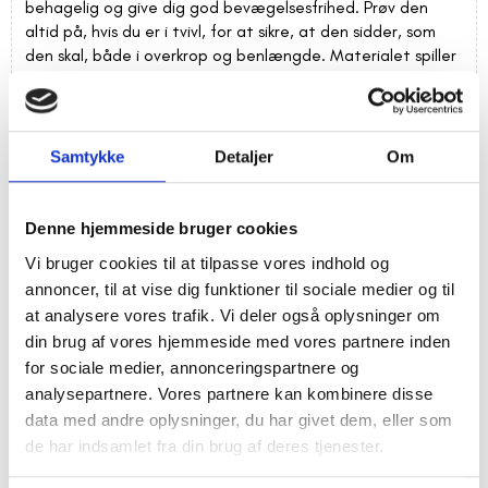
behagelig og give dig god bevægelsesfrihed. Prøv den
altid på, hvis du er i tvivl, for at sikre, at den sidder, som
den skal, både i overkrop og benlængde. Materialet spiller
også en stor rolle for komforten og udseendet. Du kan
finde jumpsuits i lette materialer som viskose og bomuld,
der er perfekte til varme dage, eller i tykkere stoffer som
denim eller uldblandinger til køligere vejr. Tjek altid stoffet
Samtykke
Detaljer
Om
for slid eller pletter, så du ved præcis, hvad du køber. En
god tommelfingerregel er at kontrollere lynlåse, knapper
og syninger, da de ofte afslører tøjets generelle stand.En
Denne hjemmeside bruger cookies
anden overvejelse er anvendelsen. Skal din nye heldragt
Vi bruger cookies til at tilpasse vores indhold og
bruges til fest eller hverdag? Til en festlig lejlighed kan du
annoncer, til at vise dig funktioner til sociale medier og til
kigge efter elegante jumpsuits i silke eller med fine
at analysere vores trafik. Vi deler også oplysninger om
detaljer som blonder eller palietter. Til hverdagsbrug er en
din brug af vores hjemmeside med vores partnere inden
mere afslappet buksedragt i bomuld eller denim ofte et
godt valg. Overvej også farver og mønstre – en ensfarvet
for sociale medier, annonceringspartnere og
jumpsuit er let at style med accessories, mens en mønstret
analysepartnere. Vores partnere kan kombinere disse
variant kan være et statement i sig selv.
data med andre oplysninger, du har givet dem, eller som
de har indsamlet fra din brug af deres tjenester.
Populære varianter af jumpsuits og hvad de passer til
Jumpsuits kommer i et væld af stilarter, og der er helt