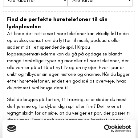
Find de perfekte høretelefoner til din
lydoplevelse
At finde det rette sæt høretelefoner kan virkelig løfte din
oplevelse, uanset om du lytter til musik, podcasts eller
sidder midt i et spændende spil. I Kirppu
loppesupermarkederne kan du gå på opdagelse blandt
mange forskellige typer og modeller af høretelefoner, der
alle venter på at få et nyt liv og en ny ejer. Hvert par er
unikt og tilbyder sin egen historie og charme. Når du kigger
efter høretelefoner, er det en god idé at overveje, hvad
du primært skal bruge dem til.
Skal de bruges på farten, til træning, eller sidder du mest
derhjemme og fordyber dig i spil eller film? Dette er et
vigtigt skridt for at sikre, at du vælger et par, der passer til
dine vaner. Tænk også over pasform og komfort; et par
høretelefoner skal sidde godt, så du kan bruge dem i
længere tid uden irritation. Du kan ofte finde både in-ear,