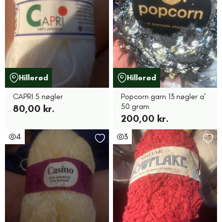
Hillerød
Hillerød
CAPRI 5 nøgler
Popcorn garn 13 nøgler a'
50 gram
80,00 kr.
200,00 kr.
4
3