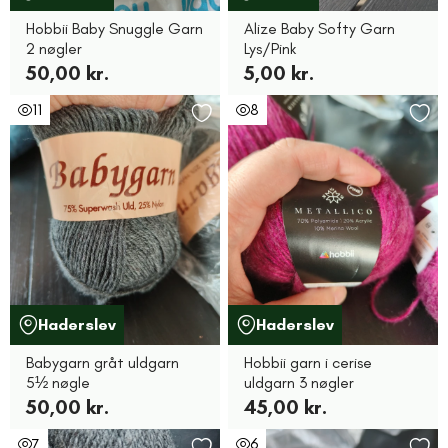
Hobbii Baby Snuggle Garn
Alize Baby Softy Garn
2 nøgler
Lys/Pink
50,00 kr.
5,00 kr.
11
8
Haderslev
Haderslev
Babygarn gråt uldgarn
Hobbii garn i cerise
5½ nøgle
uldgarn 3 nøgler
50,00 kr.
45,00 kr.
7
6