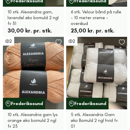
Frederikssund
Frederikssund
10 stk. Alexandria garn,
6 stk. Velour bånd på rulle
lavendel øko bomuld 2 ngl
- 10 meter creme -
fv 31
overskud
30,00 kr. pr. stk.
25,00 kr. pr. stk.
2
2
Frederikssund
Frederikssund
10 stk. Alexandria garn lys
5 stk. Alexandria Garn
orange øko bomuld 2 ngl
øko Bomuld 2 ngl hvid fv
fv 23
01