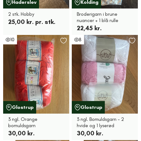
Haderslev
Kolding
2 stk. Hobby
Broderigarn i brune
nuancer + 1 blå rulle
25,00 kr. pr. stk.
22,45 kr.
10
8
Glostrup
Glostrup
3 ngl. Orange
3 ngl. Bomuldsgarn - 2
bomuldsgarn
hvide og 1 lyserød
30,00 kr.
30,00 kr.