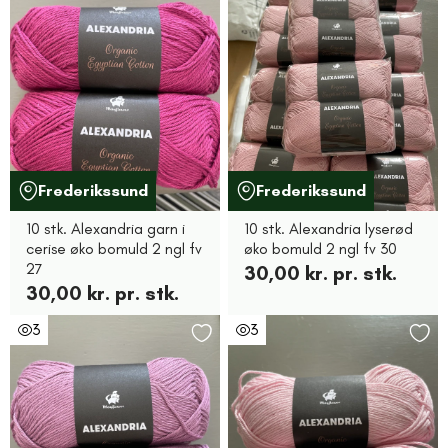
Frederikssund
Frederikssund
10 stk. Alexandria garn i
10 stk. Alexandria lyserød
cerise øko bomuld 2 ngl fv
øko bomuld 2 ngl fv 30
27
30,00 kr. pr. stk.
30,00 kr. pr. stk.
3
3