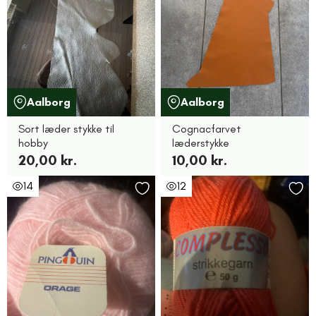
Aalborg
Aalborg
Sort læder stykke til
Cognacfarvet
hobby
læderstykke
20,00 kr.
10,00 kr.
14
12