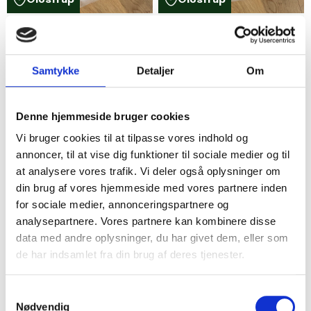
3 ngl. Bomuldsgarn -
3 ngl. Bomuldsgarn -
Sort/Blå/Råhvid
Sort/Råhvid/Grå
30,00 kr.
30,00 kr.
Samtykke
Detaljer
Om
5
3
Denne hjemmeside bruger cookies
Vi bruger cookies til at tilpasse vores indhold og
annoncer, til at vise dig funktioner til sociale medier og til
at analysere vores trafik. Vi deler også oplysninger om
din brug af vores hjemmeside med vores partnere inden
for sociale medier, annonceringspartnere og
analysepartnere. Vores partnere kan kombinere disse
Glostrup
Glostrup
data med andre oplysninger, du har givet dem, eller som
de har indsamlet fra din brug af deres tjenester.
3 ngl. Mørkegrå
3 ngl. Bomuldsgarn - 2
bomuldsgarn
blommefarvede og 1 sort
30,00 kr.
30,00 kr.
Samtykkevalg
Nødvendig