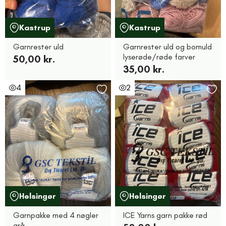
Kastrup
Kastrup
Garnrester uld
Garnrester uld og bomuld
lyserøde/røde farver
50,00 kr.
35,00 kr.
4
2
Helsingør
Helsingør
Garnpakke med 4 nøgler
ICE Yarns garn pakke rød
grå