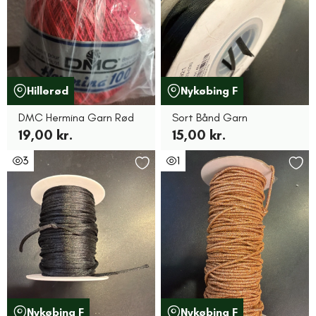
Hillerød
Nykøbing F
DMC Hermina Garn Rød
Sort Bånd Garn
19,00 kr.
15,00 kr.
3
1
Nykøbing F
Nykøbing F