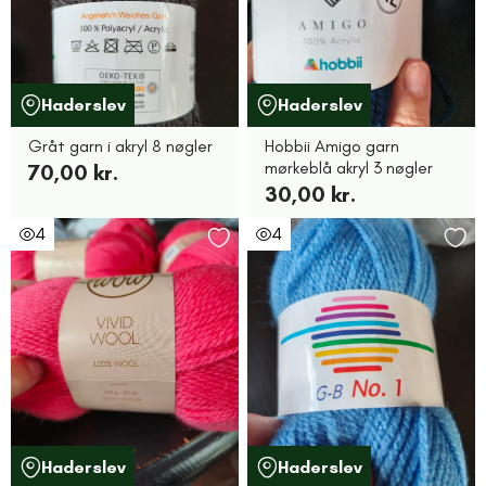
Haderslev
Haderslev
Gråt garn i akryl 8 nøgler
Hobbii Amigo garn
mørkeblå akryl 3 nøgler
70,00 kr.
30,00 kr.
4
4
Haderslev
Haderslev