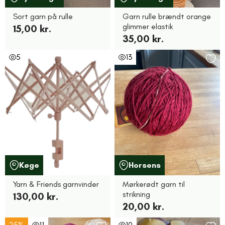
Sort garn på rulle
Garn rulle brændt orange
glimmer elastik
15,00 kr.
35,00 kr.
5
13
Køge
Horsens
Yarn & Friends garnvinder
Mørkerødt garn til
strikning
130,00 kr.
20,00 kr.
25%
11
10