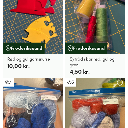
Frederikssund
Frederikssund
Rød og gul garnsnurre
Sytråd i klar rød, gul og
grøn
10,00 kr.
4,50 kr.
7
5