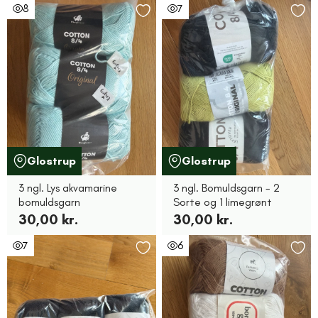
8
7
Glostrup
Glostrup
3 ngl. Lys akvamarine
3 ngl. Bomuldsgarn - 2
bomuldsgarn
Sorte og 1 limegrønt
30,00 kr.
30,00 kr.
7
6