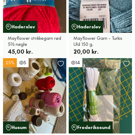
Haderslev
Haderslev
Mayflower strikkegarn rød
Mayflower Garn - Turkis
5½ nøgle
Uld 150 g.
45,00 kr.
20,00 kr.
25%
5
14
Husum
Frederikssund