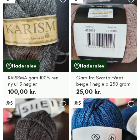
Haderslev
Haderslev
KARISMA garn 100% ren
Garn fra Svarta Fåret
ny ull 9 nøgler
beige 1 nøgle a 250 gram
100,00 kr.
25,00 kr.
5
5