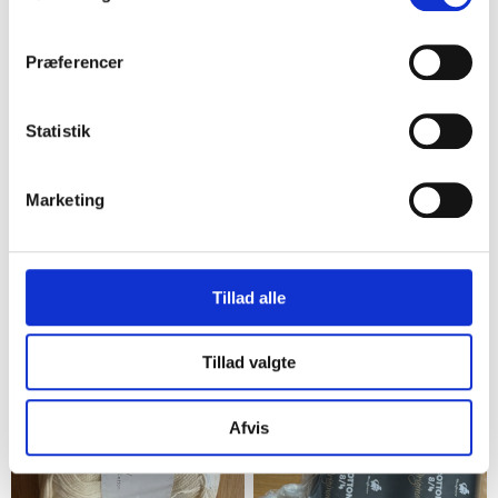
2
2
Præferencer
Statistik
Marketing
Glostrup
Glostrup
3 ngl. Lyserødt
2 ngl. Græsk blå
Tillad alle
bomuldsgarn
bomuldsgarn
30,00 kr.
22,00 kr.
Tillad valgte
2
1
Afvis