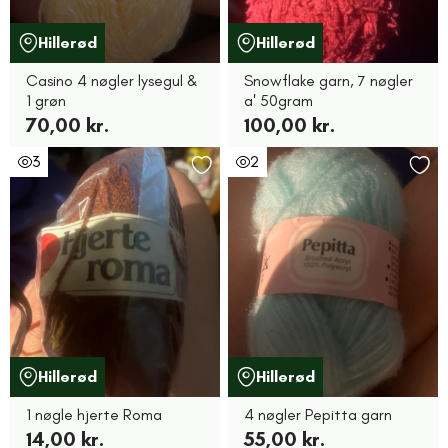
Hillerød
Hillerød
Casino 4 nøgler lysegul &
Snowflake garn, 7 nøgler
1 grøn
a' 50gram
70,00 kr.
100,00 kr.
3
2
Hillerød
Hillerød
1 nøgle hjerte Roma
4 nøgler Pepitta garn
14,00 kr.
55,00 kr.