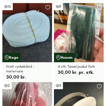
15
9
Køge
Husum
Hvidt rynkebånd -
4 stk. Tassel puskul 5stk
metervare
30,00 kr. pr. stk.
30,00 kr.
2
3