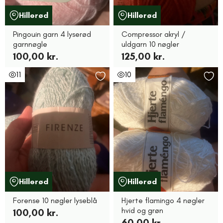
Hillerød
Hillerød
Pingouin garn 4 lyserød
Compressor akryl /
garnnøgle
uldgarn 10 nøgler
100,00 kr.
125,00 kr.
11
10
Hillerød
Hillerød
Forense 10 nøgler lyseblå
Hjerte flamingo 4 nøgler
hvid og grøn
100,00 kr.
60,00 kr.