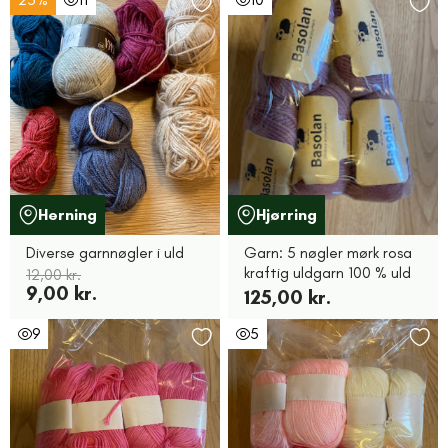
Herning
Hjørring
Diverse garnnøgler i uld
Garn: 5 nøgler mørk rosa
kraftig uldgarn 100 % uld
12,00 kr.
9,00 kr.
125,00 kr.
9
5