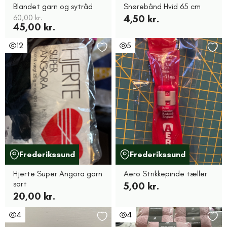
Blandet garn og sytråd
Snørebånd Hvid 65 cm
60,00 kr.
4,50 kr.
45,00 kr.
12
5
Frederikssund
Frederikssund
Hjerte Super Angora garn
Aero Strikkepinde tæller
sort
5,00 kr.
20,00 kr.
4
4