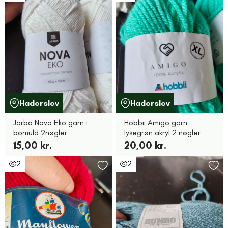
Haderslev
Haderslev
Järbo Nova Eko garn i
Hobbii Amigo garn
bomuld 2nøgler
lysegrøn akryl 2 nøgler
15,00 kr.
20,00 kr.
2
2