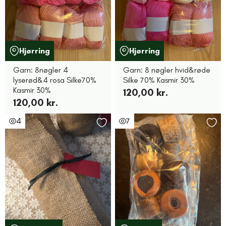
Hjørring
Hjørring
Garn: 8nøgler 4
Garn: 8 nøgler hvid&røde
lyserød&4 rosa Silke70%
Silke 70% Kasmir 30%
Kasmir 30%
120,00 kr.
120,00 kr.
4
7