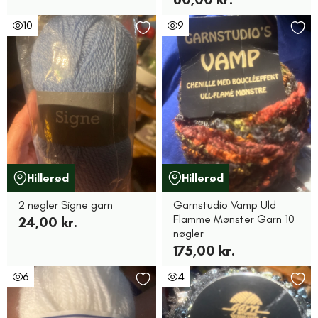
10
9
Hillerød
Hillerød
2 nøgler Signe garn
Garnstudio Vamp Uld
Flamme Mønster Garn 10
24,00 kr.
nøgler
175,00 kr.
6
4