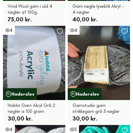
Vivid Wool garn i uld 4
Garn nøgle lyseblå Akryl -
nøgler af 100g.
4 nøgler
75,00 kr.
40,00 kr.
4
4
Haderslev
Haderslev
Hobbii Garn Akryl Grå 2
Garnstudio garn
nøgler a 100 gram
strikkegarn grå 3 nøgler
30,00 kr.
30,00 kr.
4
3