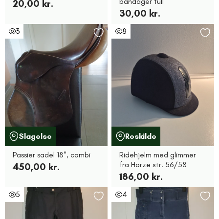
bandager full
20,00 kr.
30,00 kr.
3
8
Slagelse
Roskilde
Passier sadel 18", combi
Ridehjelm med glimmer
fra Horze str. 56/58
450,00 kr.
186,00 kr.
5
4