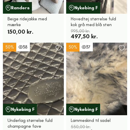
Randers
Nykøbing F
Beige ridejakke med
Hovedtøj størrelse fuld
mærke
kok grå med blå sten
150,00 kr.
995,00 kr.
497,50 kr.
50%
38
50%
37
Nykøbing F
Nykøbing F
Underlag størrelse fuld
Lammeskind til sadel
champagne fave
550,00 kr.