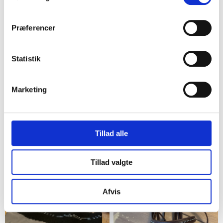
medium
88,00 kr.
250,00 kr.
Præferencer
6
6
Statistik
Marketing
Tillad alle
Kolding
Kolding
Ridebukser sorte str 46
Euro-Star Hvide
Tillad valgte
Bandager (4 stk)
70,00 kr.
50,00 kr.
Afvis
5
3