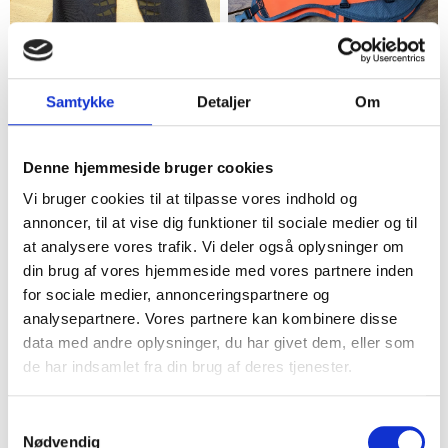
Slagelse
Tilst
Samtykke
Detaljer
Om
Mørkebllå ridebukser med
Orange rideudstyr til hest
grip str 140
90,00 kr.
39,00 kr.
Denne hjemmeside bruger cookies
20
8
Vi bruger cookies til at tilpasse vores indhold og
annoncer, til at vise dig funktioner til sociale medier og til
at analysere vores trafik. Vi deler også oplysninger om
din brug af vores hjemmeside med vores partnere inden
for sociale medier, annonceringspartnere og
analysepartnere. Vores partnere kan kombinere disse
data med andre oplysninger, du har givet dem, eller som
de har indsamlet fra din brug af deres tjenester.
Helsingør
Kolding
Samtykkevalg
STRYDER Trekking Stokke
4 stk PC gamacher
Nødvendig