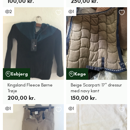
100,00 kr.
250,00 kr.
2
1
Esbjerg
Køge
Kingsland Fleece Børne
Beige Scarpati 17" dressur
Trøje
med navy kant
200,00 kr.
150,00 kr.
1
1