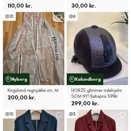
110,00 kr.
30,00 kr.
10
6
Nyborg
Kalundborg
Kingsland regnjakke str. M
HORZE glimmer ridehjelm
SOM NY! Købspris 599kr
200,00 kr.
299,00 kr.
10
3