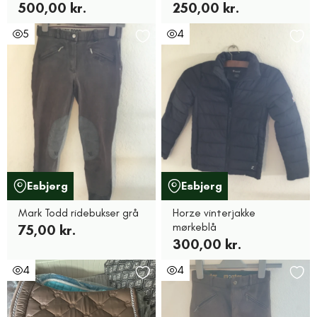
500,00 kr.
250,00 kr.
5
4
Esbjerg
Esbjerg
Mark Todd ridebukser grå
Horze vinterjakke
mørkeblå
75,00 kr.
300,00 kr.
4
4