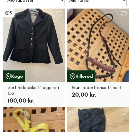
5
Køge
Hillerød
Sort Ridejakke til piger str
Brun lædertrense til hest
152
20,00 kr.
100,00 kr.