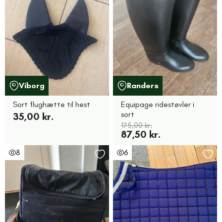
Viborg
Randers
Sort flughætte til hest
Equipage ridestøvler i
sort
35,00 kr.
175,00 kr.
87,50 kr.
8
6