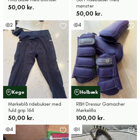
mønster
50,00 kr.
50,00 kr.
2
4
Køge
Holbæk
Mørkeblå ridebukser med
RBH Dressur Gamacher
fuld grip 164
Mørkelilla
50,00 kr.
100,00 kr.
4
1