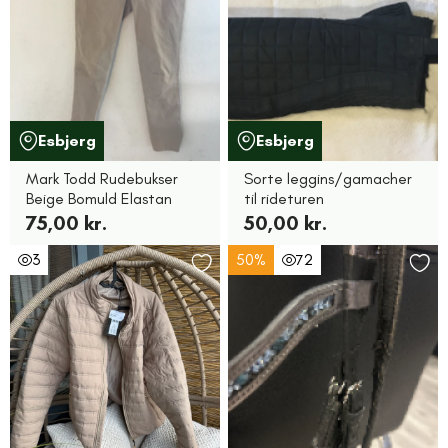
Esbjerg
Esbjerg
Mark Todd Rudebukser
Sorte leggins/gamacher
Beige Bomuld Elastan
til rideturen
75,00 kr.
50,00 kr.
3
50%
72