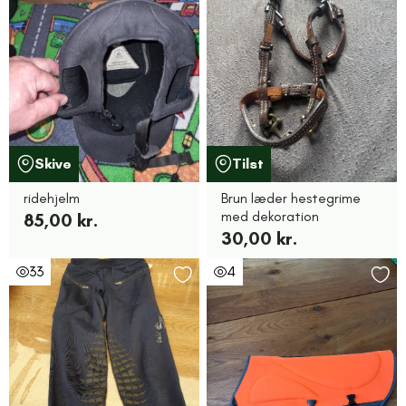
Skive
Tilst
ridehjelm
Brun læder hestegrime
med dekoration
85,00 kr.
30,00 kr.
33
4