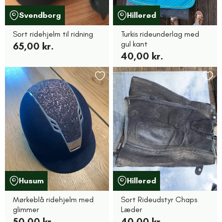
Svendborg
Hillerød
Sort ridehjelm til ridning
Turkis rideunderlag med
gul kant
65,00 kr.
40,00 kr.
Husum
Hillerød
Mørkeblå ridehjelm med
Sort Rideudstyr Chaps
glimmer
Læder
50,00 kr.
40,00 kr.