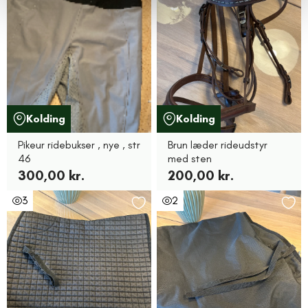
Kolding
Kolding
Pikeur ridebukser , nye , str
Brun læder rideudstyr
46
med sten
300,00 kr.
200,00 kr.
3
2