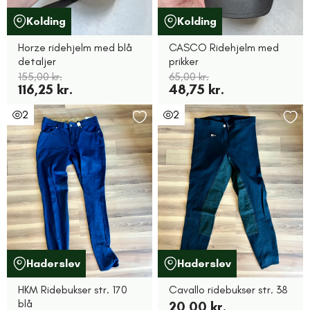
Kolding
Kolding
Horze ridehjelm med blå
CASCO Ridehjelm med
detaljer
prikker
155,00 kr.
65,00 kr.
116,25 kr.
48,75 kr.
2
2
Haderslev
Haderslev
HKM Ridebukser str. 170
Cavallo ridebukser str. 38
blå
20,00 kr.