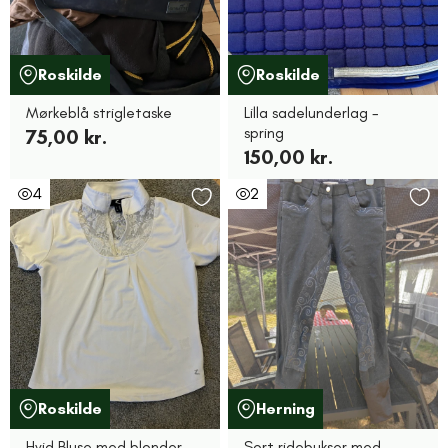
Roskilde
Roskilde
Mørkeblå strigletaske
Lilla sadelunderlag -
spring
75,00 kr.
150,00 kr.
4
2
Roskilde
Herning
Hvid Bluse med blonder
Sort ridebukser med