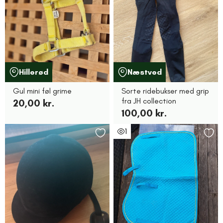
Hillerød
Næstved
Gul mini føl grime
Sorte ridebukser med grip
fra JH collection
20,00 kr.
100,00 kr.
1