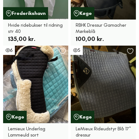
Frederikshavn
Køge
Hvide ridebukser til ridning
RBHK Dressur Gamacher
str 40
Mørkeblå
135,00 kr.
100,00 kr.
6
5
Køge
Køge
Lemieux Underlag
LeMieux Rideudstyr Blå 17"
Lammeuld sort
dressur