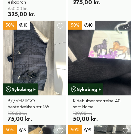
275,00 kr.
eskadron
650,00 kr.
325,00 kr.
50%
10
50%
10
Nykøbing F
Nykøbing F
B//VERTIGO
Ridebukser størrelse 40
hestedækken str 135
sort Horse
150,00 kr.
100,00 kr.
75,00 kr.
50,00 kr.
50%
8
50%
8