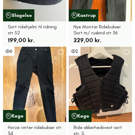
Slagelse
Kastrup
Sort ridehjelm til ridning
Nye Montar Ridebukser
str 52
Sort m/ ruskind str 36
199,00 kr.
229,00 kr.
6
2
Køge
Køge
Horze vinter ridebukser str
Ride sikkerhedsvest sort
34
str. S