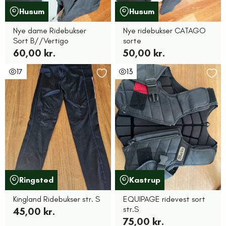
Husum
Husum
Nye dame Ridebukser
Nye ridebukser CATAGO
Sort B//Vertigo
sorte
60,00 kr.
50,00 kr.
17
13
Ringsted
Kastrup
Kingland Ridebukser str. S
EQUIPAGE ridevest sort
str.S
45,00 kr.
75,00 kr.