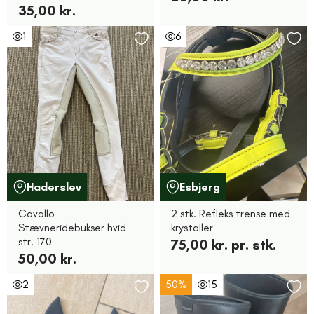
35,00 kr.
1
6
Haderslev
Esbjerg
Cavallo
2 stk. Refleks trense med
Stævneridebukser hvid
krystaller
str. 170
75,00 kr. pr. stk.
50,00 kr.
2
50%
15