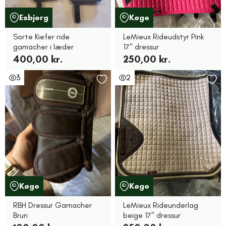
Esbjerg
Køge
Sorte Kiefer ride
LeMieux Rideudstyr Pink
gamacher i læder
17" dressur
400,00 kr.
250,00 kr.
3
2
Køge
Køge
RBH Dressur Gamacher
LeMieux Rideunderlag
Brun
beige 17" dressur