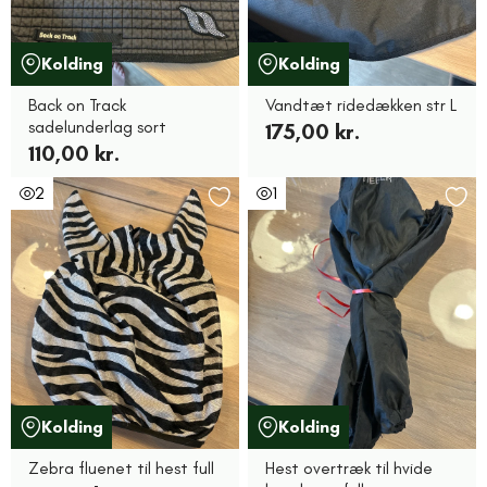
Kolding
Kolding
Back on Track
Vandtæt ridedækken str L
sadelunderlag sort
175,00 kr.
110,00 kr.
2
1
Kolding
Kolding
Zebra fluenet til hest full
Hest overtræk til hvide