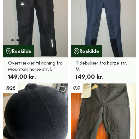
Roskilde
Roskilde
Overtrækker til ridning fra
Ridebukser fra horze str.
Mountain horse str. L
M
149,00 kr.
149,00 kr.
28
9