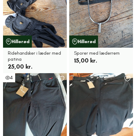
Hillerød
Hillerød
Ridehandsker i læder med
Sporer med læderrem
patina
15,00 kr.
25,00 kr.
4