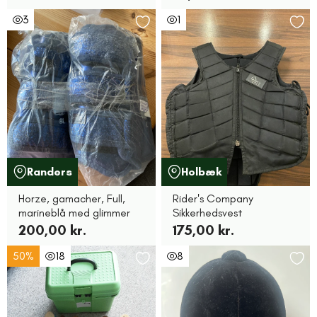
3
1
Randers
Holbæk
Horze, gamacher, Full,
Rider's Company
marineblå med glimmer
Sikkerhedsvest
200,00 kr.
175,00 kr.
50%
18
8