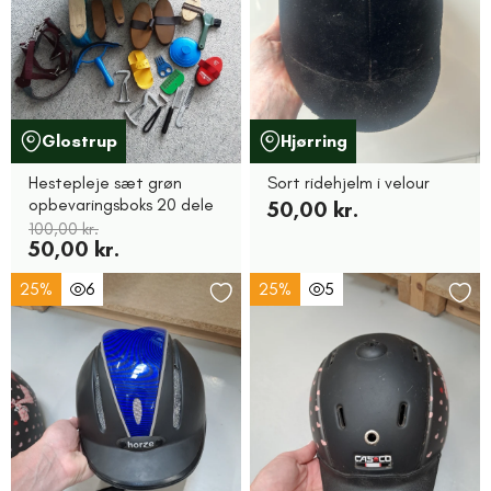
Glostrup
Hjørring
Hestepleje sæt grøn
Sort ridehjelm i velour
opbevaringsboks 20 dele
50,00 kr.
100,00 kr.
50,00 kr.
25%
6
25%
5