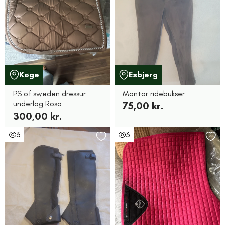
Køge
Esbjerg
PS of sweden dressur
Montar ridebukser
underlag Rosa
75,00 kr.
300,00 kr.
3
3