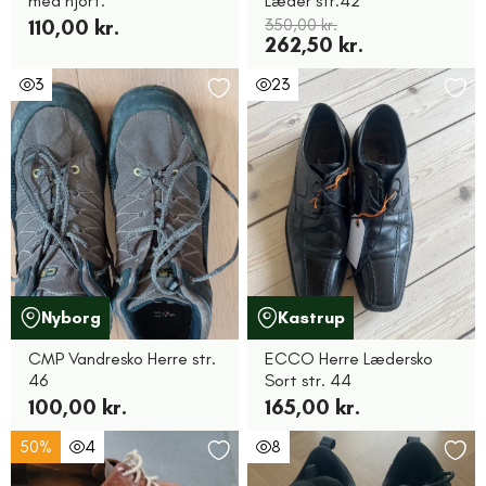
med hjort.
Læder str.42
110,00 kr.
350,00 kr.
262,50 kr.
3
23
Nyborg
Kastrup
CMP Vandresko Herre str.
ECCO Herre Lædersko
46
Sort str. 44
100,00 kr.
165,00 kr.
50%
4
8