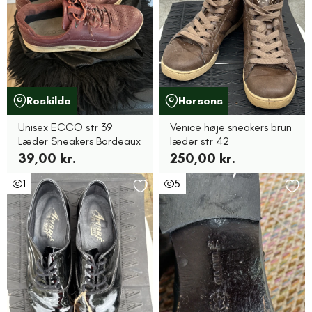
Roskilde
Horsens
Unisex ECCO str 39
Venice høje sneakers brun
Læder Sneakers Bordeaux
læder str 42
39,00 kr.
250,00 kr.
1
5