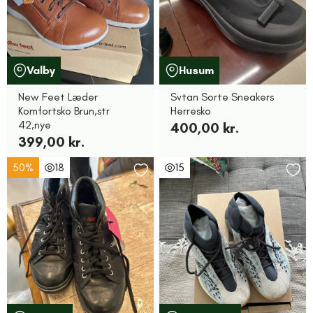
Valby
Husum
New Feet Læder
Svtan Sorte Sneakers
Komfortsko Brun,str
Herresko
42,nye
400,00 kr.
399,00 kr.
50%
18
15