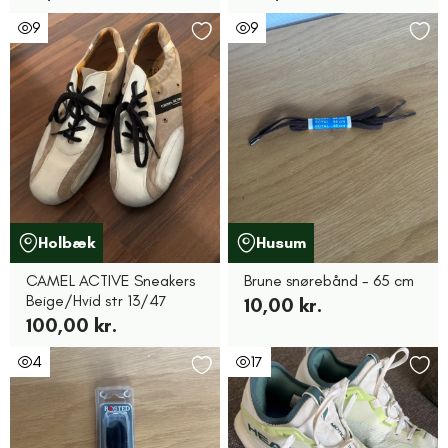
9
9
Holbæk
Husum
CAMEL ACTIVE Sneakers
Brune snørebånd - 65 cm
Beige/Hvid str 13/47
10,00 kr.
100,00 kr.
4
17