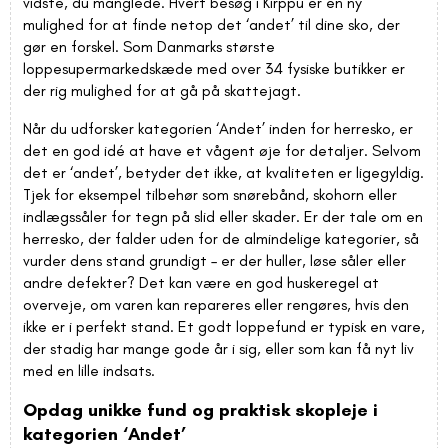
vidste, du manglede. Hvert besøg i Kirppu er en ny
mulighed for at finde netop det ‘andet’ til dine sko, der
gør en forskel. Som Danmarks største
loppesupermarkedskæde med over 34 fysiske butikker er
der rig mulighed for at gå på skattejagt.
Når du udforsker kategorien ‘Andet’ inden for herresko, er
det en god idé at have et vågent øje for detaljer. Selvom
det er ‘andet’, betyder det ikke, at kvaliteten er ligegyldig.
Tjek for eksempel tilbehør som snørebånd, skohorn eller
indlægssåler for tegn på slid eller skader. Er der tale om en
herresko, der falder uden for de almindelige kategorier, så
vurder dens stand grundigt – er der huller, løse såler eller
andre defekter? Det kan være en god huskeregel at
overveje, om varen kan repareres eller rengøres, hvis den
ikke er i perfekt stand. Et godt loppefund er typisk en vare,
der stadig har mange gode år i sig, eller som kan få nyt liv
med en lille indsats.
Opdag unikke fund og praktisk skopleje i
kategorien ‘Andet’