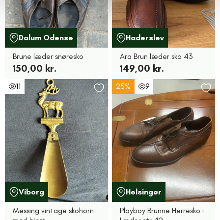
Dalum Odense
Haderslev
Brune læder snøresko
Ara Brun læder sko 43
150,00 kr.
149,00 kr.
11
25%
9
Viborg
Helsingør
Messing vintage skohorn
Playboy Brunne Herresko i