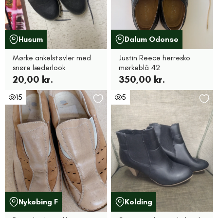
Husum
Dalum Odense
Mørke ankelstøvler med
Justin Reece herresko
snøre læderlook
mørkeblå 42
20,00 kr.
350,00 kr.
15
5
Nykøbing F
Kolding