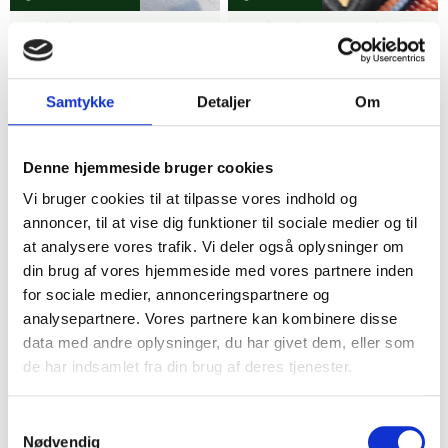
P Blå sko str. 41
Wallin Sko Sort Læder
50,00 kr.
150,00 kr.
50%
11
6
Samtykke
Detaljer
Om
Denne hjemmeside bruger cookies
Vi bruger cookies til at tilpasse vores indhold og
annoncer, til at vise dig funktioner til sociale medier og til
at analysere vores trafik. Vi deler også oplysninger om
din brug af vores hjemmeside med vores partnere inden
for sociale medier, annonceringspartnere og
Husum
Frederikssund
analysepartnere. Vores partnere kan kombinere disse
Herreur med sten
Bianco ankelstøvler
data med andre oplysninger, du har givet dem, eller som
ruskind str. 42
75,00 kr.
de har indsamlet fra din brug af deres tjenester.
37,50 kr.
150,00 kr.
Samtykkevalg
6
5
Nødvendig