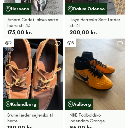
Horsens
Dalum Odense
Ambre Cadet laksko sorte
Lloyd Herresko Sort Læder
herre str 43
str 41
175,00 kr.
200,00 kr.
2
8
Kalundborg
Aalborg
Brune læder sejlersko til
NIKE Fodboldsko
herre
Indendørs Orange
130,00 kr.
85,00 kr.