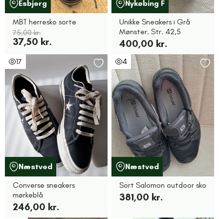
Esbjerg
Nykøbing F
MBT herresko sorte
Unikke Sneakers i Grå
Mønster. Str. 42,5
75,00 kr.
37,50 kr.
400,00 kr.
17
4
Næstved
Næstved
Converse sneakers
Sort Salomon outdoor sko
mørkeblå
381,00 kr.
246,00 kr.