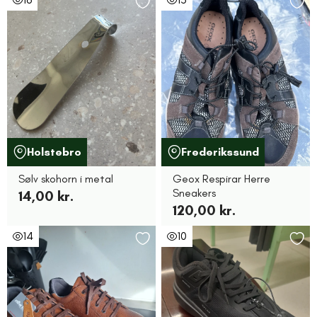
Holstebro
Frederikssund
Sølv skohorn i metal
Geox Respirar Herre
Sneakers
14,00 kr.
120,00 kr.
14
10