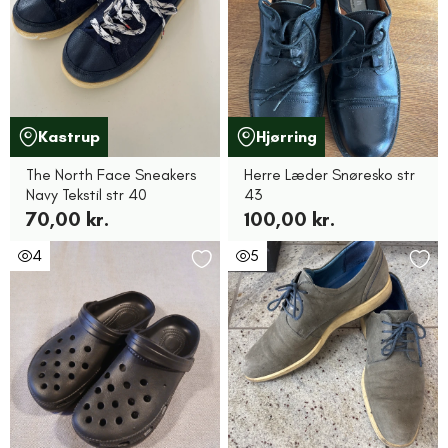
Kastrup
Hjørring
The North Face Sneakers
Herre Læder Snøresko str
Navy Tekstil str 40
43
70,00 kr.
100,00 kr.
4
5