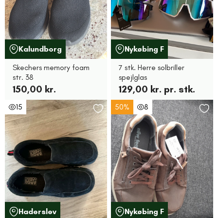
Kalundborg
Nykøbing F
Skechers memory foam
7 stk. Herre solbriller
str. 38
spejlglas
150,00 kr.
129,00 kr. pr. stk.
15
50%
8
Haderslev
Nykøbing F