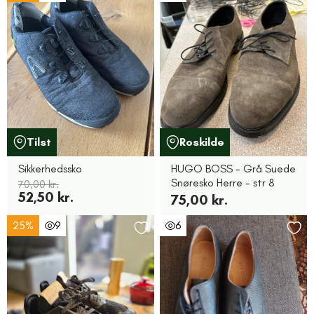
Tilst
Roskilde
Sikkerhedssko
HUGO BOSS - Grå Suede
Snøresko Herre - str 8
70,00 kr.
52,50 kr.
75,00 kr.
25%
9
6