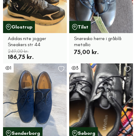
Glostrup
Tilst
Adidas nite jogger
Snøresko herre i gråblå
Sneakers str 44
metallic
249,00 kr.
75,00 kr.
186,75 kr.
1
3
Sønderborg
Søborg