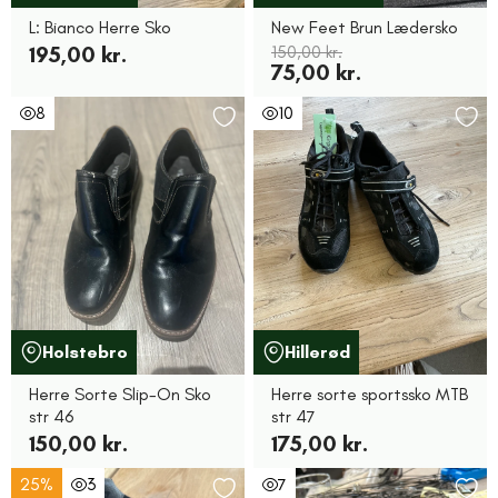
L: Bianco Herre Sko
New Feet Brun Lædersko
195,00 kr.
150,00 kr.
75,00 kr.
8
10
Holstebro
Hillerød
Herre Sorte Slip-On Sko
Herre sorte sportssko MTB
str 46
str 47
150,00 kr.
175,00 kr.
25%
3
7