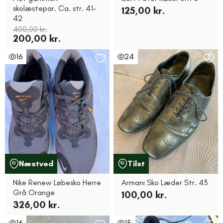
skolæstepar. Ca. str. 41-
125,00 kr.
42
400,00 kr.
200,00 kr.
16
24
Næstved
Tilst
Nike Renew Løbesko Herre
Armani Sko Læder Str. 43
Grå Orange
100,00 kr.
326,00 kr.
16
15