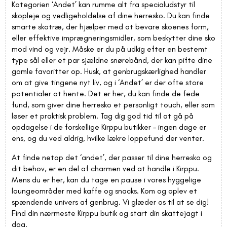
Kategorien ‘Andet’ kan rumme alt fra specialudstyr til
skopleje og vedligeholdelse af dine herresko. Du kan finde
smarte skotræ, der hjælper med at bevare skoenes form,
eller effektive imprægneringsmidler, som beskytter dine sko
mod vind og vejr. Måske er du på udkig efter en bestemt
type sål eller et par sjældne snørebånd, der kan pifte dine
gamle favoritter op. Husk, at genbrugskærlighed handler
om at give tingene nyt liv, og i ‘Andet’ er der ofte store
potentialer at hente. Det er her, du kan finde de fede
fund, som giver dine herresko et personligt touch, eller som
løser et praktisk problem. Tag dig god tid til at gå på
opdagelse i de forskellige Kirppu butikker – ingen dage er
ens, og du ved aldrig, hvilke lækre loppefund der venter.
At finde netop det ‘andet’, der passer til dine herresko og
dit behov, er en del af charmen ved at handle i Kirppu.
Mens du er her, kan du tage en pause i vores hyggelige
loungeområder med kaffe og snacks. Kom og oplev et
spændende univers af genbrug. Vi glæder os til at se dig!
Find din nærmeste Kirppu butik og start din skattejagt i
dag.