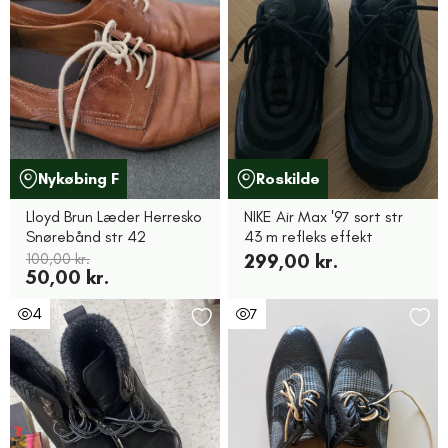
Nykøbing F
Roskilde
Lloyd Brun Læder Herresko
NIKE Air Max '97 sort str
Snørebånd str 42
43 m refleks effekt
100,00 kr.
299,00 kr.
50,00 kr.
4
7