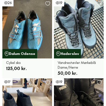
26
19
Dalum Odense
Haderslev
Cykel sko
Vandrestøvler Mørkeblå
Dame/Herre
125,00 kr.
50,00 kr.
17
19