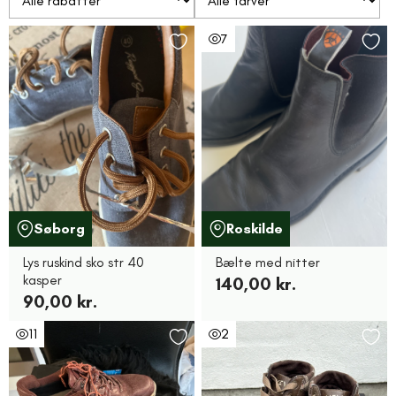
7
Søborg
Roskilde
Lys ruskind sko str 40
Bælte med nitter
kasper
140,00 kr.
90,00 kr.
11
2