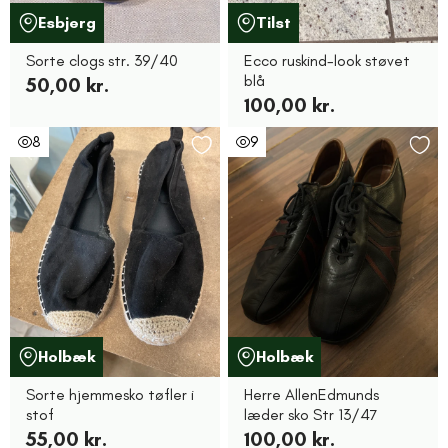
Esbjerg
Tilst
Sorte clogs str. 39/40
Ecco ruskind-look støvet
blå
50,00 kr.
100,00 kr.
8
9
Holbæk
Holbæk
Sorte hjemmesko tøfler i
Herre AllenEdmunds
stof
læder sko Str 13/47
55,00 kr.
100,00 kr.