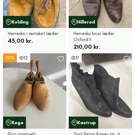
Kolding
Hillerød
Herresko i semsket læder
Herresko brun læder
Oxford li
45,00 kr.
210,00 kr.
50%
12
17
Køge
Kastrup
Flot gammelt
Sort Peter Kaiser str. 6