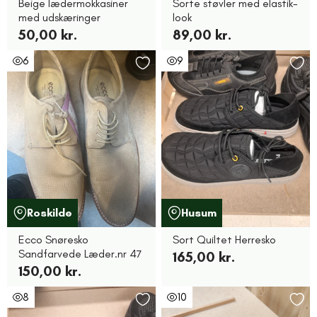
Beige lædermokkasiner
Sorte støvler med elastik-
med udskæringer
look
50,00 kr.
89,00 kr.
6
9
Roskilde
Husum
Ecco Snøresko
Sort Quiltet Herresko
Sandfarvede Læder.nr 47
165,00 kr.
150,00 kr.
8
10