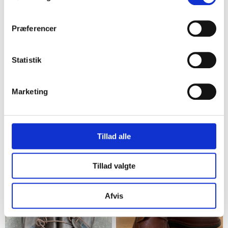
Præferencer
Statistik
Marketing
Nykøbing F
Nykøbing F
Tommy Hilfiger Lædersko
Herresko sorte
Brun
læderbrogue
Tillad alle
65,00 kr.
65,00 kr.
5
9
Tillad valgte
Afvis