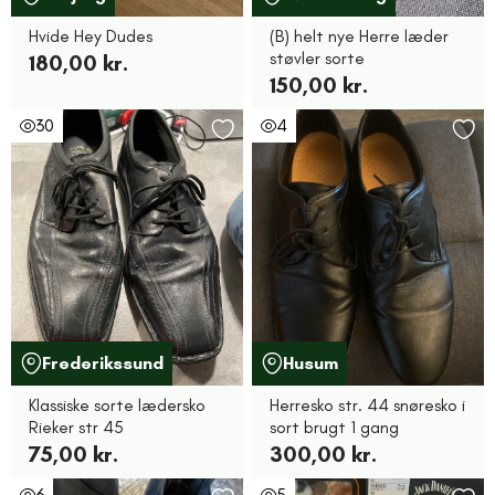
Hvide Hey Dudes
(B) helt nye Herre læder
støvler sorte
180,00 kr.
150,00 kr.
30
4
Frederikssund
Husum
Klassiske sorte lædersko
Herresko str. 44 snøresko i
Rieker str 45
sort brugt 1 gang
75,00 kr.
300,00 kr.
6
5