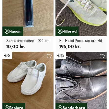
Husum
Hillerød
Sorte snørebånd - 100 cm
H - Head Padel sko str. 46
10,00 kr.
195,00 kr.
5
15
Esbjerg
Sønderborg