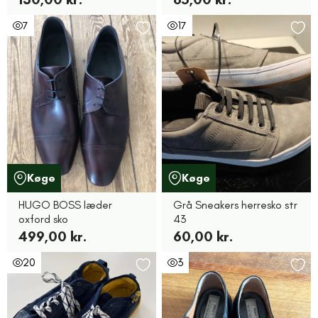
7
17
Køge
Køge
HUGO BOSS læder
Grå Sneakers herresko str
oxford sko
43
499,00 kr.
60,00 kr.
20
3