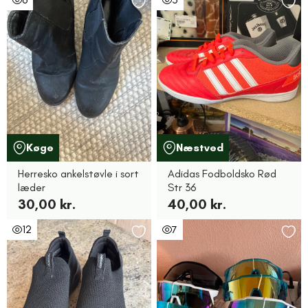
Køge
Næstved
Herresko ankelstøvle i sort
Adidas Fodboldsko Rød
læder
Str 36
30,00 kr.
40,00 kr.
12
7