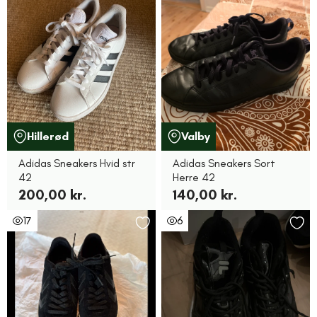
Hillerød
Valby
Adidas Sneakers Hvid str
Adidas Sneakers Sort
42
Herre 42
200,00 kr.
140,00 kr.
17
6