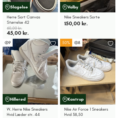
Slagelse
Valby
Herre Sort Canvas
Nike Sneakers Sorte
Størrelse 42
150,00 kr.
60,00 kr.
45,00 kr.
9
50%
8
Hillerød
Kastrup
W. Herre Nike Sneakers
Nike Air Force 1 Sneakers
Hvid Læder str. 44
Hvid 38,50