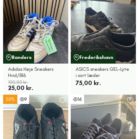
Randers
Frederikshavn
Adidas Høje Sneakers
ASICS sneakers GEL-Lyte
Hvid/Blå
i sort læder
100,00 kr.
75,00 kr.
25,00 kr.
50%
9
16