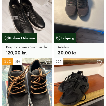
Dalum Odense
Esbjerg
Borg Sneakers Sort Læder
Adidas
120,00 kr.
30,00 kr.
25%
9
4