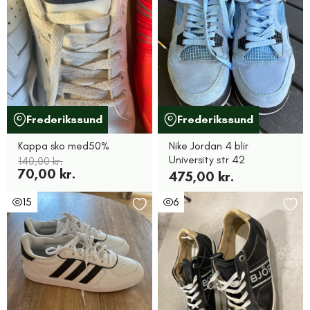
Frederikssund
Frederikssund
Kappa sko med50%
Nike Jordan 4 blir
University str 42
140,00 kr.
70,00 kr.
475,00 kr.
15
6