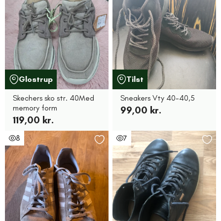
Glostrup
Tilst
Skechers sko str. 40Med
Sneakers Vty 40-40,5
memory form
99,00 kr.
119,00 kr.
8
7