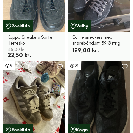
Roskilde
Valby
Kappa Sneakers Sorte
Sorte sneakers med
Herresko
snørebånd,str 39,Østrig
45,00 kr.
199,00 kr.
22,50 kr.
5
21
Roskilde
Køge