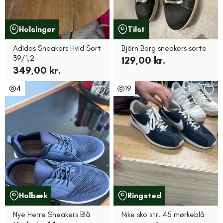
Helsingør
Tilst
Adidas Sneakers Hvid Sort
Björn Borg sneakers sorte
39/1,2
129,00 kr.
349,00 kr.
4
19
Holbæk
Ringsted
Nye Herre Sneakers Blå
Nike sko str. 45 mørkeblå