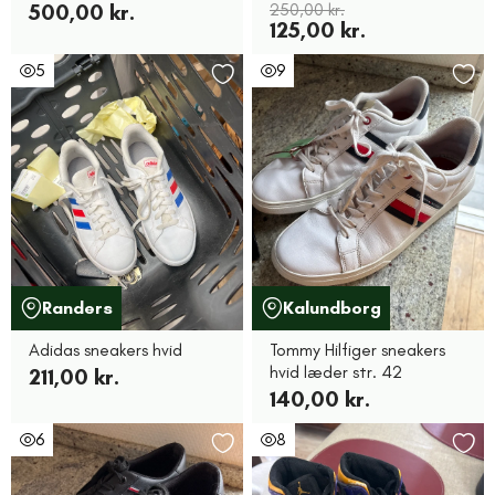
500,00 kr.
250,00 kr.
125,00 kr.
5
9
Randers
Kalundborg
Adidas sneakers hvid
Tommy Hilfiger sneakers
hvid læder str. 42
211,00 kr.
140,00 kr.
6
8