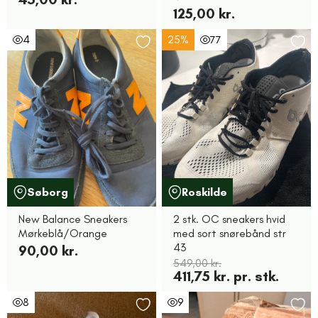
125,00 kr.
4
25%
77
Søborg
Roskilde
New Balance Sneakers
2 stk. OC sneakers hvid
Mørkeblå/Orange
med sort snørebånd str
43
90,00 kr.
549,00 kr.
411,75 kr. pr. stk.
8
9