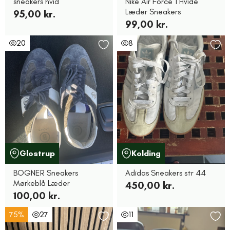
sneakers hvid
Nike Air Force 1 Hvide
Læder Sneakers
95,00 kr.
99,00 kr.
20
8
Glostrup
Kolding
BOGNER Sneakers
Adidas Sneakers str 44
Mørkeblå Læder
450,00 kr.
100,00 kr.
75%
27
11