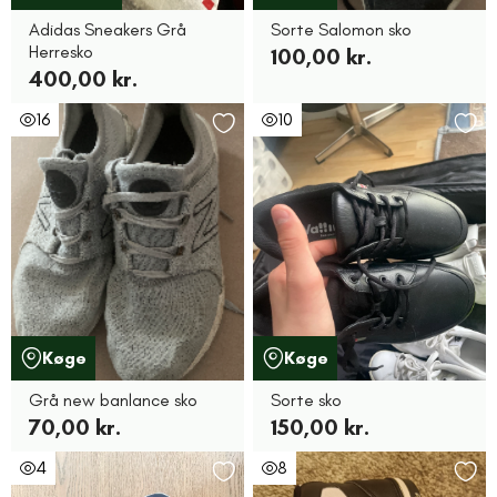
Adidas Sneakers Grå
Sorte Salomon sko
Herresko
100,00 kr.
400,00 kr.
16
10
Køge
Køge
Grå new banlance sko
Sorte sko
70,00 kr.
150,00 kr.
4
8