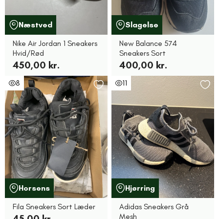
Næstved
Slagelse
Nike Air Jordan 1 Sneakers
New Balance 574
Hvid/Rød
Sneakers Sort
450,00 kr.
400,00 kr.
8
11
Horsens
Hjørring
Fila Sneakers Sort Læder
Adidas Sneakers Grå
Mesh
45,00 kr.