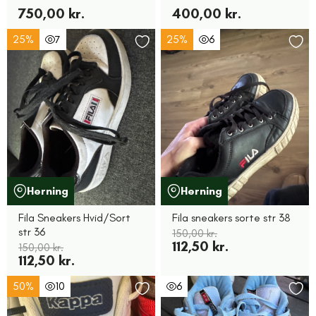
750,00 kr.
400,00 kr.
25%
7
25%
6
Herning
Herning
Fila Sneakers Hvid/Sort
Fila sneakers sorte str 38
str 36
150,00 kr.
112,50 kr.
150,00 kr.
112,50 kr.
50%
10
6