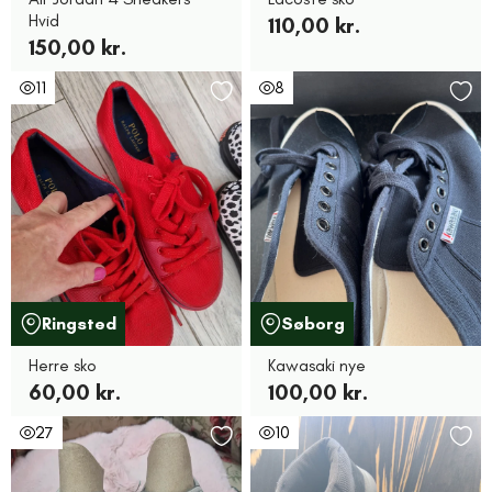
Hvid
110,00 kr.
150,00 kr.
11
8
Ringsted
Søborg
Herre sko
Kawasaki nye
60,00 kr.
100,00 kr.
27
10