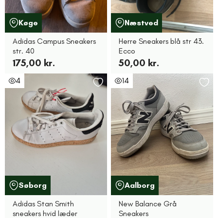
Køge
Næstved
Adidas Campus Sneakers
Herre Sneakers blå str 43.
str. 40
Ecco
175,00 kr.
50,00 kr.
4
14
Søborg
Aalborg
Adidas Stan Smith
New Balance Grå
sneakers hvid læder
Sneakers