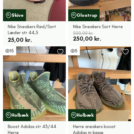
Skive
Glostrup
Nike Sneakers Rød/Sort
Nike Sneakers Sort Herre
Læder str 44,5
500,00 kr.
250,00 kr.
25,00 kr.
15
5
Holbæk
Holbæk
Boost Adidas str 43/44
Herre sneakers boost
Herre
Adidas m kasse