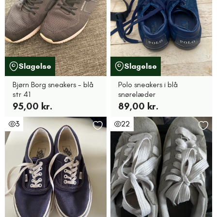
Slagelse
Slagelse
Bjørn Borg sneakers - blå
Polo sneakers i blå
str 41
snørelæder
95,00 kr.
89,00 kr.
3
22