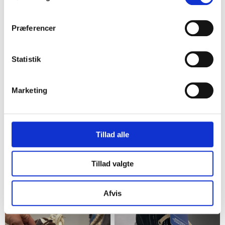
3
50%
4
Præferencer
Statistik
Marketing
Søborg
Frederikssund
Tillad alle
4 stk. Sko forskillge
Røde/sorte sneakers med
snørebånd ny str42
52,00 kr. pr. stk.
med50%
Tillad valgte
420,00 kr.
210,00 kr.
Afvis
8
14