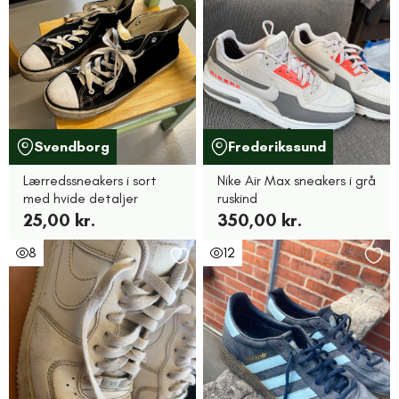
Svendborg
Frederikssund
Lærredssneakers i sort
Nike Air Max sneakers i grå
med hvide detaljer
ruskind
25,00 kr.
350,00 kr.
8
12