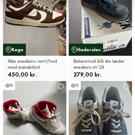
Køge
Haderslev
Nike sneakers i sort/hvid
Birkenstock blå sko læder
med snørebånd
sneakers str 28
450,00 kr.
279,00 kr.
11
11