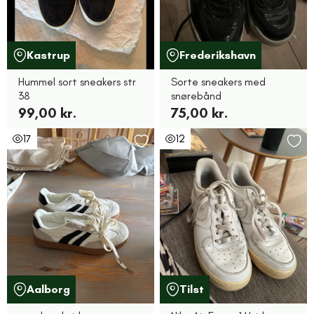
Kastrup
Frederikshavn
Hummel sort sneakers str
Sorte sneakers med
38
snørebånd
99,00 kr.
75,00 kr.
17
12
Aalborg
Tilst