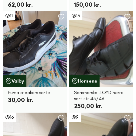
62,00 kr.
150,00 kr.
11
16
Valby
Horsens
Puma sneakers sorte
Sommersko LLOYD herre
sort str 45/46
30,00 kr.
250,00 kr.
16
9