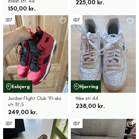
Mesh str. 44
225,00 kr.
150,00 kr.
7
7
Esbjerg
Hjørring
Jordan Flight Club '91-sko
Nike str 44
str 37,5
238,00 kr.
249,00 kr.
7
7