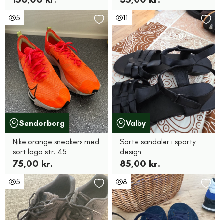
5
11
Sønderborg
Valby
Nike orange sneakers med
Sorte sandaler i sporty
sort logo str. 45
design
75,00 kr.
85,00 kr.
5
8