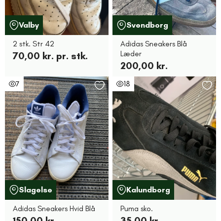
Valby
Svendborg
2 stk. Str 42
Adidas Sneakers Blå
Læder
70,00 kr. pr. stk.
200,00 kr.
7
18
Slagelse
Kalundborg
Adidas Sneakers Hvid Blå
Puma sko.
150,00 kr.
35,00 kr.