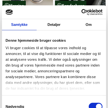
Hjørring
Sønderborg
Vans Sneakers Mørkeblå
Adidas Campus sko grå.
Canvas str. 42
Str. 40 1/3
Samtykke
Detaljer
Om
120,00 kr.
349,00 kr.
3
7
Denne hjemmeside bruger cookies
Vi bruger cookies til at tilpasse vores indhold og
annoncer, til at vise dig funktioner til sociale medier og til
at analysere vores trafik. Vi deler også oplysninger om
din brug af vores hjemmeside med vores partnere inden
for sociale medier, annonceringspartnere og
analysepartnere. Vores partnere kan kombinere disse
data med andre oplysninger, du har givet dem, eller som
Horsens
Horsens
de har indsamlet fra din brug af deres tjenester.
Walkx Sneakers naturgrøn
Timberland Sneakers
Tekstil str 43/44
Læder Brun str 41
Samtykkevalg
200,00 kr.
175,00 kr.
Nødvendig