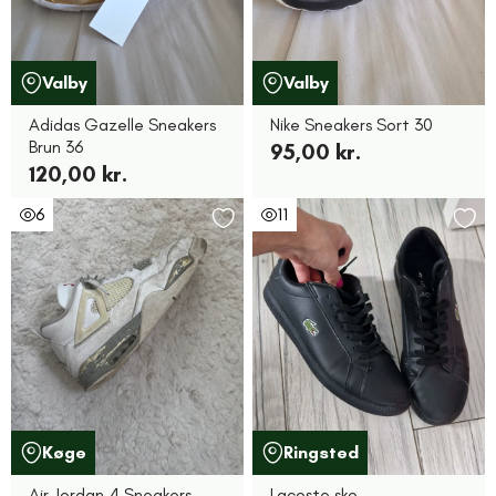
Valby
Valby
Adidas Gazelle Sneakers
Nike Sneakers Sort 30
Brun 36
95,00 kr.
120,00 kr.
6
11
Køge
Ringsted
Air Jordan 4 Sneakers
Lacoste sko