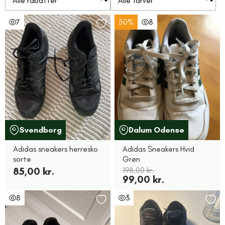
7
50%
8
Svendborg
Dalum Odense
Adidas sneakers herresko
Adidas Sneakers Hvid
sorte
Grøn
85,00 kr.
198,00 kr.
99,00 kr.
8
3