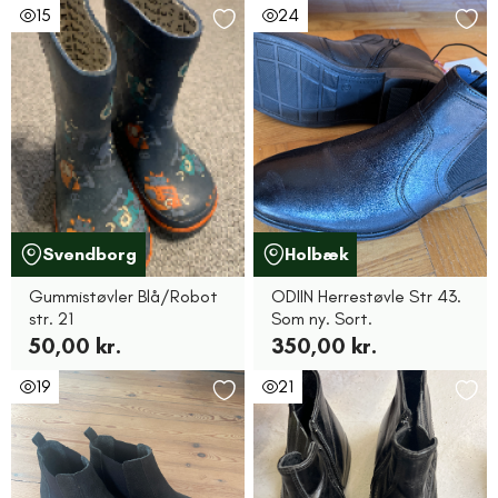
15
24
Svendborg
Holbæk
Gummistøvler Blå/Robot
ODIIN Herrestøvle Str 43.
str. 21
Som ny. Sort.
50,00 kr.
350,00 kr.
19
21