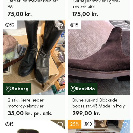
Læder lak støvler Brun str
Gill sejler støvler i gore-
36
tex str. 40
75,00 kr.
175,00 kr.
32
15
Søborg
Roskilde
2 stk. Herre læder
Brune ruskind Blackside
motorcykelstøvler
boots str.43.Made In Italy
35,00 kr. pr. stk.
299,00 kr.
15
25%
10