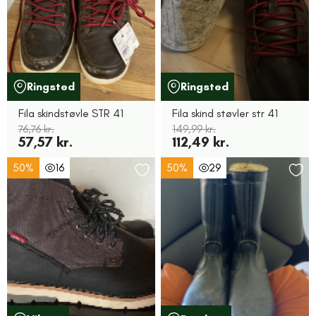
Ringsted
Ringsted
Fila skindstøvle STR 41
Fila skind støvler str 41
76,76 kr.
149,99 kr.
57,57 kr.
112,49 kr.
50%
16
50%
29