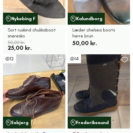
Nykøbing F
Kalundborg
Sort ruskind chukkaboot
Læder chelsea boots
snøresko
herre brun
50,00 kr.
50,00 kr.
25,00 kr.
12
14
Esbjerg
Frederikssund