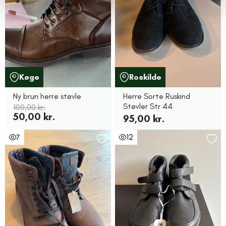
Køge
Roskilde
Ny brun herre støvle
Herre Sorte Ruskind
Støvler Str 44
100,00 kr.
50,00 kr.
95,00 kr.
7
12