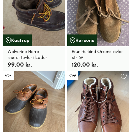
Kastrup
Horsens
Wolverine Herre
Brun Ruskind Ørkenstøvler
snørestøvler i læder
str 39
99,00 kr.
120,00 kr.
7
9