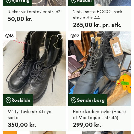
Hjørring
Husum
Rieker vinterstøvler str. 37
2 stk. sorte ECCO Track
støvle Str 44
50,00 kr.
265,00 kr. pr. stk.
16
19
Roskilde
Sønderborg
Militystøvle str 41 nye
Herre læderstøvler (House
sorte
of Montague - str 43)
350,00 kr.
299,00 kr.