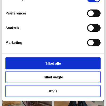
12
50%
14
Præferencer
Statistik
Marketing
Køge
Næstved
Tillad alle
Sorte læderstøvler
Blundstone chelsea boots
brun læder
150,00 kr.
Tillad valgte
300,00 kr.
150,00 kr.
Afvis
50%
7
4