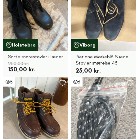
Holstebro
Viborg
Sorte snørestøvler i læder
Pier one Mørkeblå Suede
Støvler størrelse 43
200,00 kr.
150,00 kr.
25,00 kr.
5
6