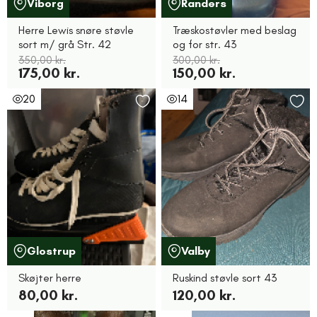
Viborg
Randers
Herre Lewis snøre støvle
Træskostøvler med beslag
sort m/ grå Str. 42
og for str. 43
350,00 kr.
300,00 kr.
175,00 kr.
150,00 kr.
20
14
Glostrup
Valby
Skøjter herre
Ruskind støvle sort 43
80,00 kr.
120,00 kr.