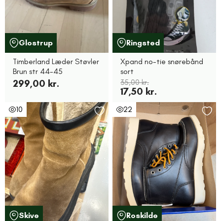
Glostrup
Ringsted
Timberland Læder Støvler
Xpand no-tie snørebånd
Brun str 44-45
sort
299,00 kr.
35,00 kr.
17,50 kr.
10
22
Skive
Roskilde