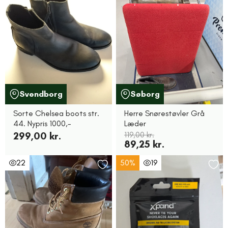
Svendborg
Søborg
Sorte Chelsea boots str.
Herre Snørestøvler Grå
44. Nypris 1000,-
Læder
299,00 kr.
119,00 kr.
89,25 kr.
22
50%
19