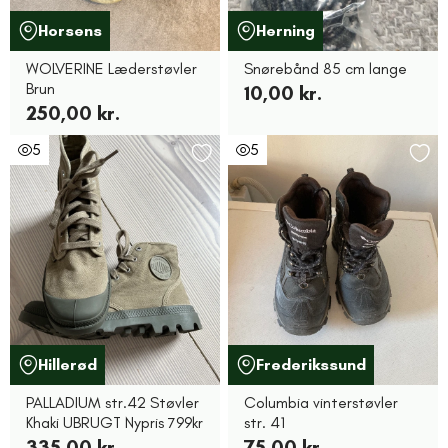
Horsens
Herning
WOLVERINE Læderstøvler
Snørebånd 85 cm lange
Brun
10,00 kr.
250,00 kr.
5
5
Hillerød
Frederikssund
PALLADIUM str.42 Støvler
Columbia vinterstøvler
Khaki UBRUGT Nypris 799kr
str. 41
335,00 kr.
75,00 kr.