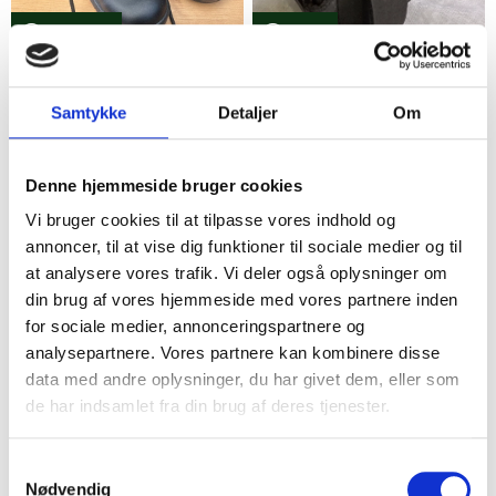
Horsens
Valby
Sorte Herre Støvler med
Bælte med kraftig
Thinsulate str 41
gummisål
Samtykke
Detaljer
Om
50,00 kr.
15,00 kr.
7
11
Denne hjemmeside bruger cookies
Vi bruger cookies til at tilpasse vores indhold og
annoncer, til at vise dig funktioner til sociale medier og til
at analysere vores trafik. Vi deler også oplysninger om
din brug af vores hjemmeside med vores partnere inden
for sociale medier, annonceringspartnere og
analysepartnere. Vores partnere kan kombinere disse
data med andre oplysninger, du har givet dem, eller som
Haderslev
Nykøbing F
de har indsamlet fra din brug af deres tjenester.
Sorte motorcykelstøvler
Mørkeblå herre Støvler
Samtykkevalg
str. 41;;
125,00 kr.
Nødvendig
50,00 kr.