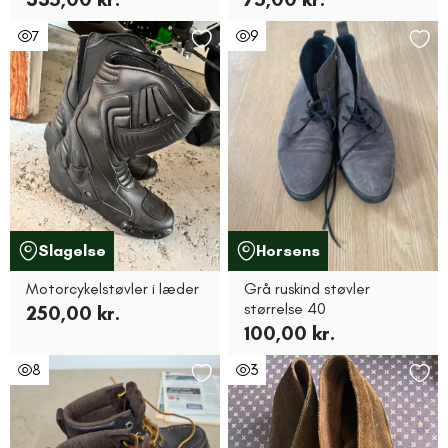
7
9
Slagelse
Horsens
Motorcykelstøvler i læder
Grå ruskind støvler
størrelse 40
250,00 kr.
100,00 kr.
8
3