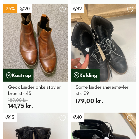
25%
20
12
Kastrup
Kolding
Geox Læder ankelstøvler
Sorte læder snørestøvler
brun str 43
str. 39
189,00 kr.
179,00 kr.
141,75 kr.
15
10