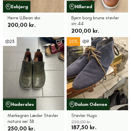
Esbjerg
Hillerød
Herre LLBean sko
Bjørn borg brune støvler
str.44
200,00 kr.
200,00 kr.
23
25%
9
Haderslev
Dalum Odense
Mørkegrøn Læder Støvler
Støvler Hugo
natura ser 38
250,00 kr.
187,50 kr.
250,00 kr.