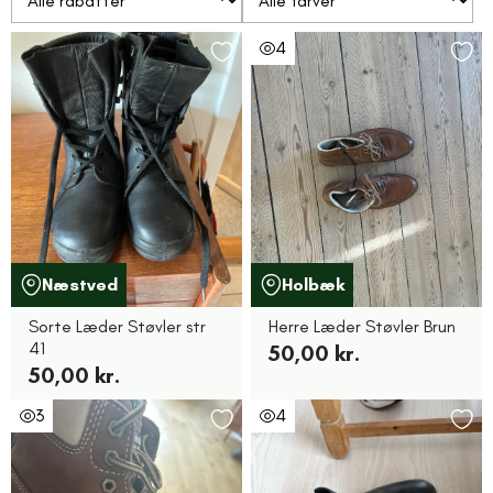
4
Næstved
Holbæk
Sorte Læder Støvler str
Herre Læder Støvler Brun
41
50,00 kr.
50,00 kr.
3
4