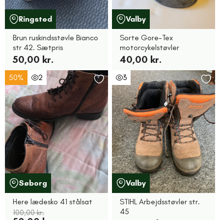
Ringsted
Valby
Brun ruskindsstøvle Bianco
Sorte Gore-Tex
str 42. Sætpris
motorcykelstøvler
50,00 kr.
40,00 kr.
50%
2
3
Søborg
Valby
Here lædesko 41 stålsat
STIHL Arbejdsstøvler str.
45
100,00 kr.