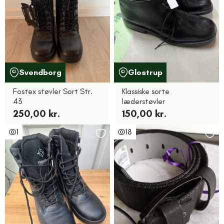
Svendborg
Glostrup
Fostex støvler Sort Str.
Klassiske sorte
43
læderstøvler
250,00 kr.
150,00 kr.
1
18