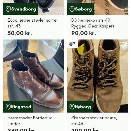
Svendborg
Søborg
Ecco læder støvler sorte
Blå herresko i str 40
str. 43
Rygged Gear Kaspers
50,00 kr.
90,00 kr.
7
Ringsted
Nyborg
Herrestøvler Bordeaux
Skechers støvler brune,
Læder
str 43
349,00 kr.
200,00 kr.