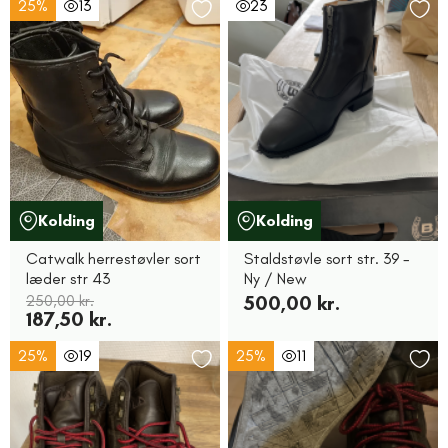
25%
13
23
Kolding
Kolding
Catwalk herrestøvler sort
Staldstøvle sort str. 39 -
læder str 43
Ny / New
250,00 kr.
500,00 kr.
187,50 kr.
25%
19
25%
11