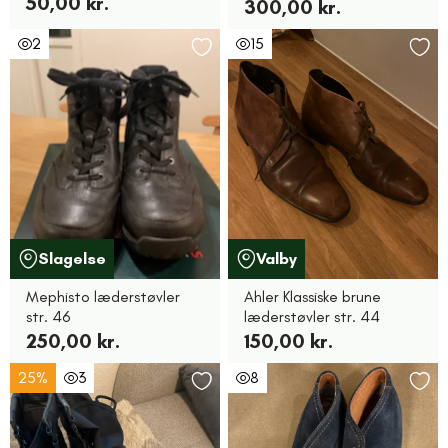
50,00 kr.
300,00 kr.
2
15
Slagelse
Valby
Mephisto læderstøvler
Ahler Klassiske brune
str. 46
læderstøvler str. 44
250,00 kr.
150,00 kr.
25%
3
8