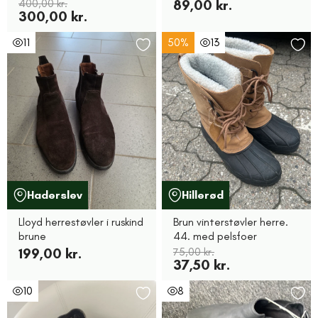
400,00 kr.
89,00 kr.
300,00 kr.
11
50%
13
Haderslev
Hillerød
Lloyd herrestøvler i ruskind
Brun vinterstøvler herre.
brune
44. med pelsfoer
199,00 kr.
75,00 kr.
37,50 kr.
10
8