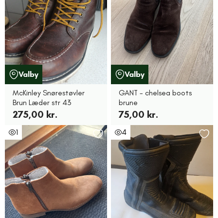
Valby
Valby
McKinley Snørestøvler
GANT - chelsea boots
Brun Læder str 43
brune
275,00 kr.
75,00 kr.
1
4