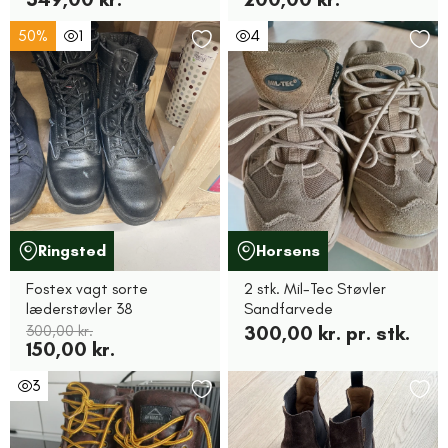
50%
1
4
Ringsted
Horsens
Fostex vagt sorte
2 stk. Mil-Tec Støvler
læderstøvler 38
Sandfarvede
300,00 kr.
300,00 kr. pr. stk.
150,00 kr.
3