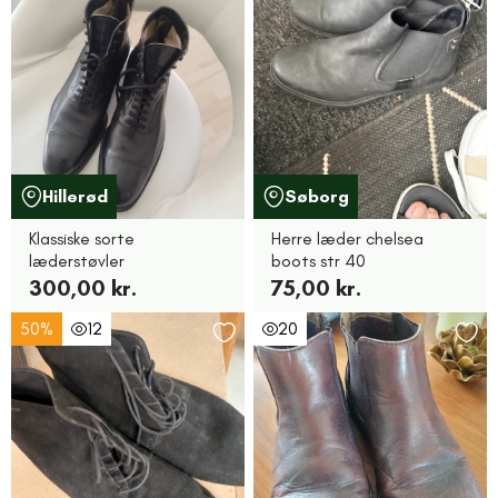
Hillerød
Søborg
Klassiske sorte
Herre læder chelsea
læderstøvler
boots str 40
300,00 kr.
75,00 kr.
50%
12
20