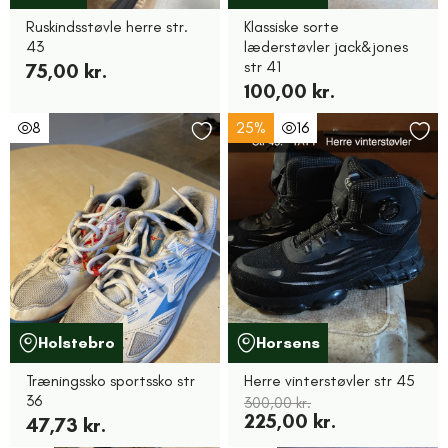
Ruskindsstøvle herre str.
Klassiske sorte
43
læderstøvler jack&jones
str 41
75,00 kr.
100,00 kr.
8
25%
16
Holstebro
Horsens
Træningssko sportssko str
Herre vinterstøvler str 45
36
300,00 kr.
225,00 kr.
47,73 kr.