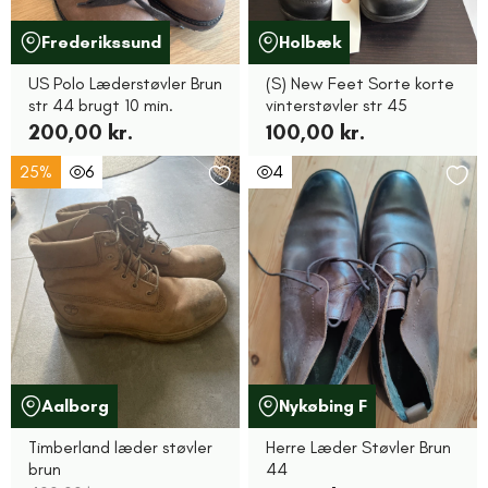
Frederikssund
Holbæk
US Polo Læderstøvler Brun
(S) New Feet Sorte korte
str 44 brugt 10 min.
vinterstøvler str 45
200,00 kr.
100,00 kr.
25%
6
4
Aalborg
Nykøbing F
Timberland læder støvler
Herre Læder Støvler Brun
brun
44