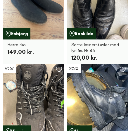
Esbjerg
Roskilde
Herre sko
Sorte læderstøvler med
lynlås. Nr 43
149,00 kr.
120,00 kr.
37
20