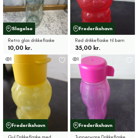
Slagelse
Frederikshavn
Retro glas drikkeflaske
Rød drikkeflaske til børn
10,00 kr.
35,00 kr.
1
1
Frederikshavn
Frederikshavn
Gul Drikkeflaske med
Tupperware Drikkeflaske