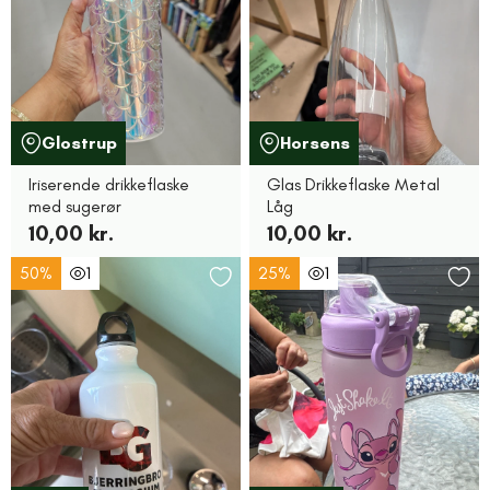
Glostrup
Horsens
Iriserende drikkeflaske
Glas Drikkeflaske Metal
med sugerør
Låg
10,00 kr.
10,00 kr.
50%
1
25%
1