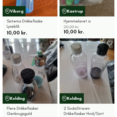
Viborg
Kastrup
Sistema Drikkeflaske
Hjemmelavet is
Lyseblå
20,00 kr.
10,00 kr.
10,00 kr.
Kolding
Kolding
Flere Drikkeflasker
2 SodaStream
Genbrugsguld
Drikkeflasker Hvid/Sort