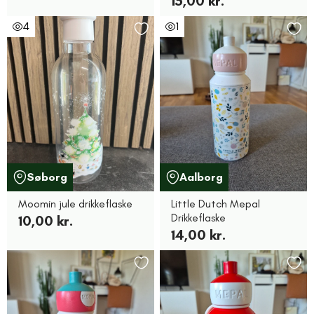
15,00 kr.
4
1
Søborg
Aalborg
Moomin jule drikkeflaske
Little Dutch Mepal
Drikkeflaske
10,00 kr.
14,00 kr.