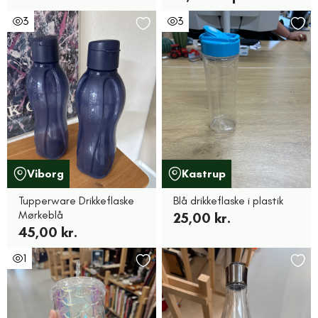
3
3
Viborg
Kastrup
Tupperware Drikkeflaske
Blå drikkeflaske i plastik
Mørkeblå
25,00 kr.
45,00 kr.
1