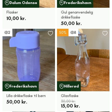
Dalum Odense
Frederikshavn
Flasker
Gul genanvendelig
drikkeflaske
10,00 kr.
50,00 kr.
2
50%
8
Frederikshavn
Hillerød
Lilla drikkeflaske til børn
Glasflaske
50,00 kr.
30,00 kr.
15,00 kr.