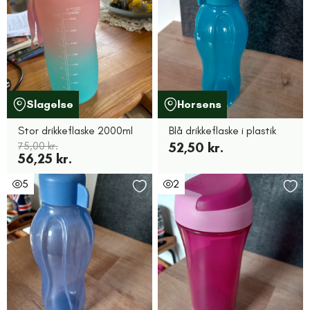
Slagelse
Horsens
Stor drikkeflaske 2000ml
Blå drikkeflaske i plastik
75,00 kr.
52,50 kr.
56,25 kr.
5
2