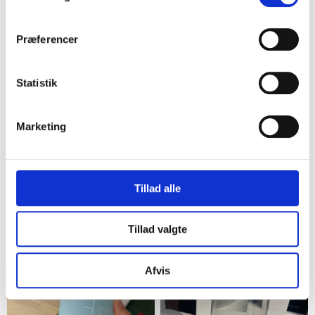
50%
7
4
Præferencer
Statistik
Marketing
Næstved
Holbæk
Tillad alle
Lilla Dækkeserviet i Plast 5
DSB Termoflaske Rød
stk
12,00 kr.
20,00 kr.
Tillad valgte
10,00 kr.
1
1
Afvis