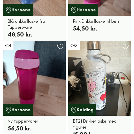
Horsens
Horsens
Blå drikkeflaske fra
Pink Drikkeflaske til børn
Tupperware
54,50 kr.
48,50 kr.
1
2
Horsens
Kolding
Ny tuppervarer
BT21 Drikkeflaske med
figurer
56,50 kr.