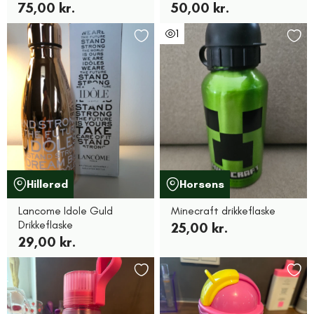
75,00 kr.
50,00 kr.
1
Hillerød
Horsens
Lancome Idole Guld
Minecraft drikkeflaske
Drikkeflaske
25,00 kr.
29,00 kr.