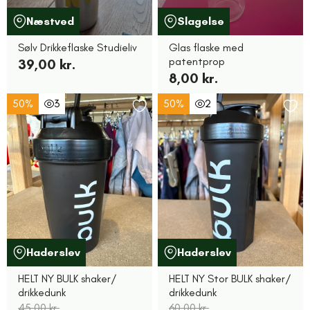
Næstved
Slagelse
Sølv Drikkeflaske Studieliv
Glas flaske med
patentprop
39,00 kr.
8,00 kr.
50%
3
50%
2
Haderslev
Haderslev
HELT NY BULK shaker/
HELT NY Stor BULK shaker/
drikkedunk
drikkedunk
45,00 kr.
60,00 kr.