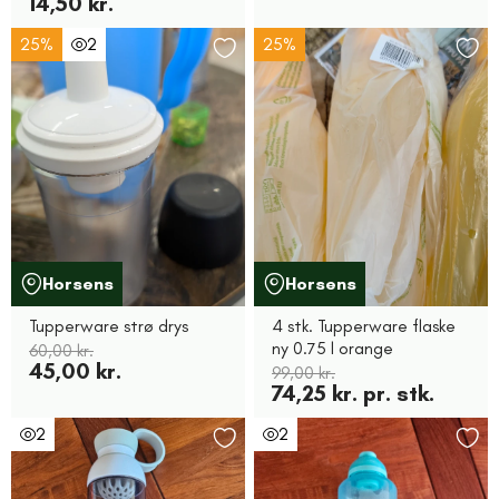
14,50 kr.
25%
2
25%
Horsens
Horsens
Tupperware strø drys
4 stk. Tupperware flaske
ny 0.75 l orange
60,00 kr.
45,00 kr.
99,00 kr.
74,25 kr. pr. stk.
2
2