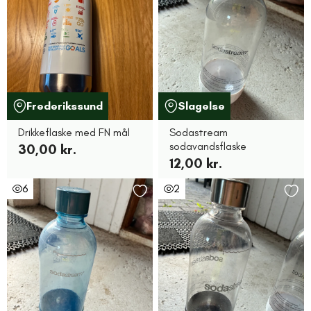
Frederikssund
Slagelse
Drikkeflaske med FN mål
Sodastream
sodavandsflaske
30,00 kr.
12,00 kr.
6
2