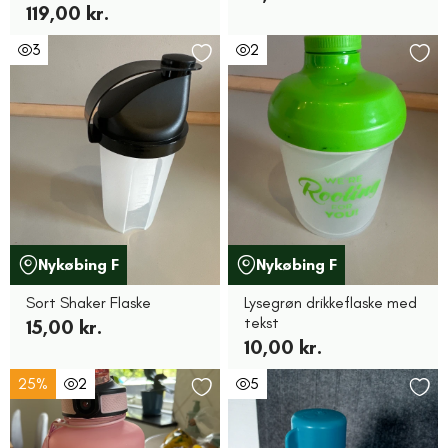
119,00 kr.
3
2
Nykøbing F
Nykøbing F
Sort Shaker Flaske
Lysegrøn drikkeflaske med
tekst
15,00 kr.
10,00 kr.
25%
2
5