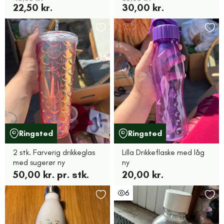
22,50 kr.
30,00 kr.
Ringsted
Ringsted
2 stk. Farverig drikkeglas
Lilla Drikkeflaske med låg
med sugerør ny
ny
50,00 kr. pr. stk.
20,00 kr.
6