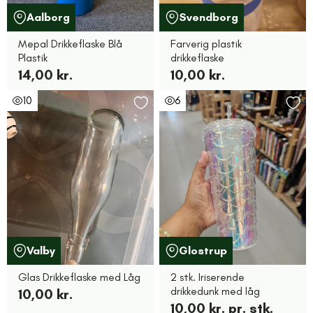
Aalborg
Svendborg
Mepal Drikkeflaske Blå
Farverig plastik
Plastik
drikkeflaske
14,00 kr.
10,00 kr.
10
6
Valby
Glostrup
Glas Drikkeflaske med Låg
2 stk. Iriserende
drikkedunk med låg
10,00 kr.
10,00 kr. pr. stk.