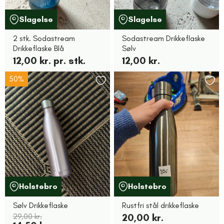
Slagelse
Slagelse
2 stk. Sodastream
Sodastream Drikkeflaske
Drikkeflaske Blå
Sølv
12,00 kr. pr. stk.
12,00 kr.
50%
Holstebro
Holstebro
Sølv Drikkeflaske
Rustfri stål drikkeflaske
29,00 kr.
20,00 kr.