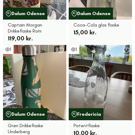
Dalum Odense
Dalum Odense
Captain Morgan
Coca-Cola glas flaske
Drikkeflaske Rom
15,00 kr.
119,00 kr.
1
1
Dalum Odense
Fredericia
Grøn Drikkeflaske
Patentflaske
Underberg
10,00 kr.