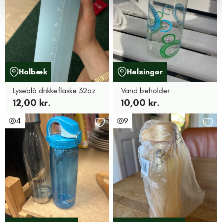
Holbæk
Helsingør
Lyseblå drikkeflaske 32oz
Vand beholder
12,00 kr.
10,00 kr.
4
9