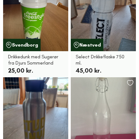
Svendborg
Næstved
Drikkedunk med Sugerør
Select Drikkeflaske 750
fra Djurs Sommerland
ml.
25,00 kr.
45,00 kr.