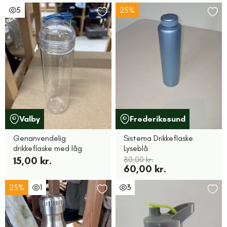
5
25%
Valby
Frederikssund
Genanvendelig
Sistema Drikkeflaske
drikkeflaske med låg
Lyseblå
15,00 kr.
80,00 kr.
60,00 kr.
25%
1
3