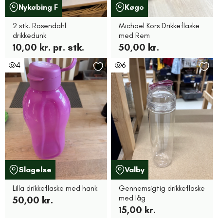
Nykøbing F
Køge
2 stk. Rosendahl
Michael Kors Drikkeflaske
drikkedunk
med Rem
10,00 kr. pr. stk.
50,00 kr.
4
6
Slagelse
Valby
Lilla drikkeflaske med hank
Gennemsigtig drikkeflaske
med låg
50,00 kr.
15,00 kr.