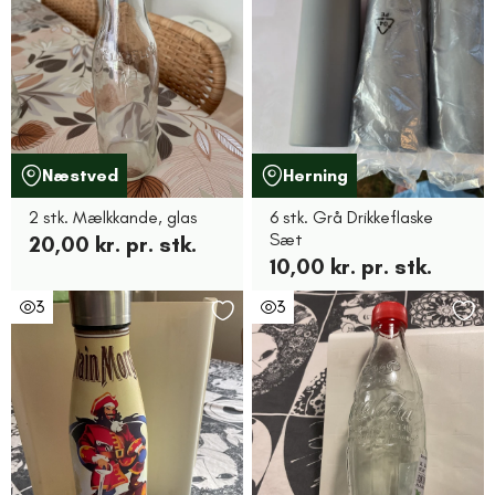
Næstved
Herning
2 stk. Mælkkande, glas
6 stk. Grå Drikkeflaske
Sæt
20,00 kr. pr. stk.
10,00 kr. pr. stk.
3
3