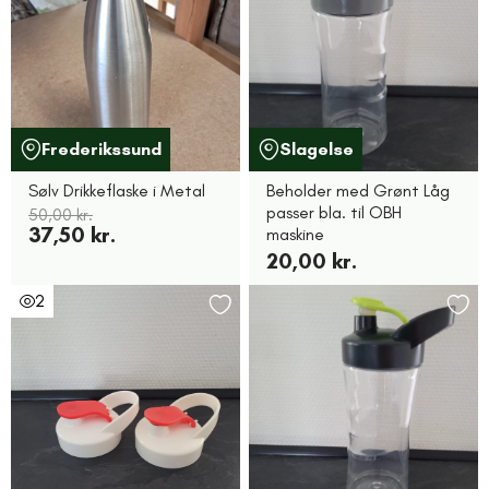
Frederikssund
Slagelse
Sølv Drikkeflaske i Metal
Beholder med Grønt Låg
passer bla. til OBH
50,00 kr.
37,50 kr.
maskine
20,00 kr.
2