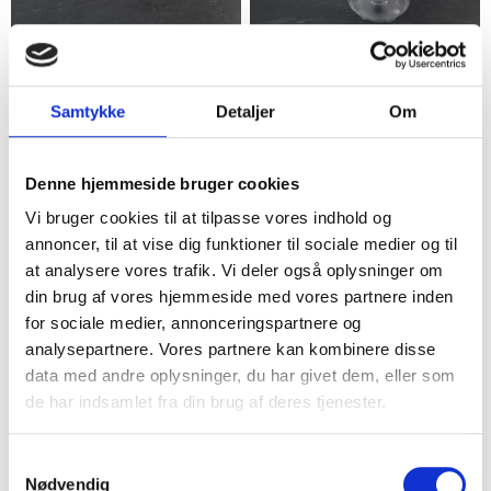
Slagelse
Slagelse
2 stk. flaskelåg hvid/rød
Drikkeflaske passer bla. til
OBH maskinen
Samtykke
Detaljer
Om
10,00 kr.
20,00 kr.
3
Denne hjemmeside bruger cookies
Vi bruger cookies til at tilpasse vores indhold og
annoncer, til at vise dig funktioner til sociale medier og til
at analysere vores trafik. Vi deler også oplysninger om
din brug af vores hjemmeside med vores partnere inden
for sociale medier, annonceringspartnere og
analysepartnere. Vores partnere kan kombinere disse
data med andre oplysninger, du har givet dem, eller som
de har indsamlet fra din brug af deres tjenester.
Glostrup
Frederikssund
Plastik Shaker Drikkeflaske
Sort MIX shaker
Samtykkevalg
28,00 kr.
25,00 kr.
Nødvendig