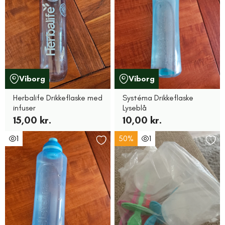
Viborg
Viborg
Herbalife Drikkeflaske med
Systéma Drikkeflaske
infuser
Lyseblå
15,00 kr.
10,00 kr.
1
50%
1