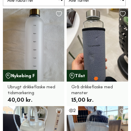
Nykøbing F
Tilst
Ubrugt drikkeflaske med
Grå drikkeflaske med
tidsmarkering
mønster
40,00 kr.
15,00 kr.
2