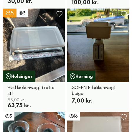
30,00 kr.
100,00 kr.
25%
3
Helsingør
Herning
Hvid køkkenvægt i retro
SOEHNLE køkkenvægt
stil
beige
85,00 kr.
7,00 kr.
63,75 kr.
5
16