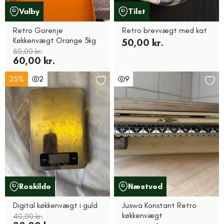
Valby
Tilst
Retro Gorenje
Retro brevvægt med kat
Køkkenvægt Orange 3kg
50,00 kr.
80,00 kr.
60,00 kr.
25%
2
9
Roskilde
Næstved
Digital køkkenvægt i guld
Juswa Konstant Retro
køkkenvægt
40,00 kr.