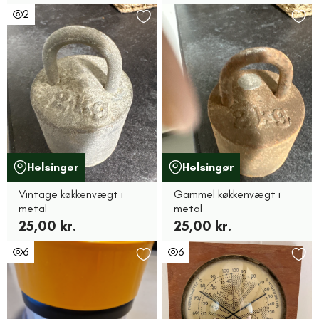
2
Helsingør
Helsingør
Vintage køkkenvægt i
Gammel køkkenvægt i
metal
metal
25,00 kr.
25,00 kr.
6
6