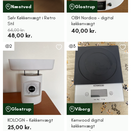
Næstved
Glostrup
Sølv Køkkenvægt i Retro
OBH Nordica - digital
Stil
køkkenvægt
64,00 kr.
40,00 kr.
48,00 kr.
2
3
Glostrup
Viborg
KOLOGN - Køkkenvægt
Kenwood digital
køkkenvægt
25,00 kr.