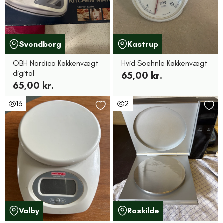
Svendborg
Kastrup
OBH Nordica Køkkenvægt
Hvid Soehnle Køkkenvægt
digital
65,00 kr.
65,00 kr.
13
2
Valby
Roskilde