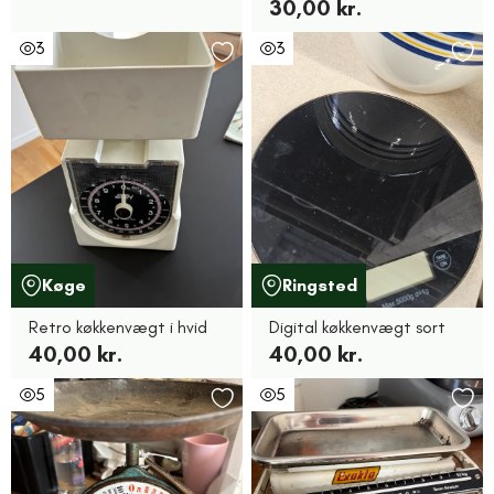
30,00 kr.
3
3
Køge
Ringsted
Retro køkkenvægt i hvid
Digital køkkenvægt sort
40,00 kr.
40,00 kr.
5
5