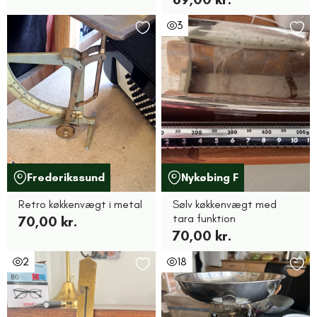
3
Frederikssund
Nykøbing F
Retro køkkenvægt i metal
Sølv køkkenvægt med
tara funktion
70,00 kr.
70,00 kr.
2
18