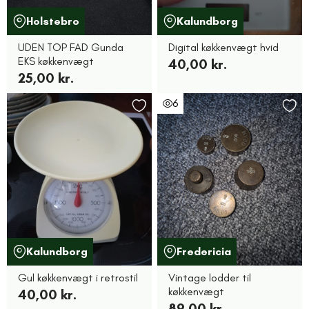
Holstebro
Kalundborg
UDEN TOP FAD Gunda
Digital køkkenvægt hvid
EKS køkkenvægt
40,00 kr.
25,00 kr.
6
Kalundborg
Fredericia
Gul køkkenvægt i retrostil
Vintage lodder til
køkkenvægt
40,00 kr.
89,00 kr.