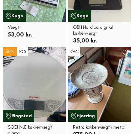
Køge
Køge
Vægt
OBH Nordica digital
køkkenvægt
53,00 kr.
35,00 kr.
50%
6
4
Ringsted
Hjørring
SOEHNLE køkkenvægt
Retro køkkenvægt i metal
digital