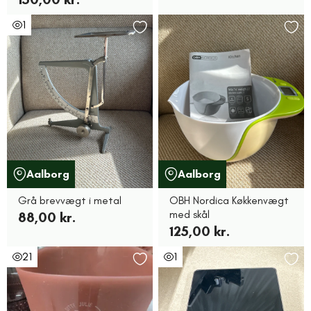
1
Aalborg
Aalborg
Grå brevvægt i metal
OBH Nordica Køkkenvægt
med skål
88,00 kr.
125,00 kr.
21
1