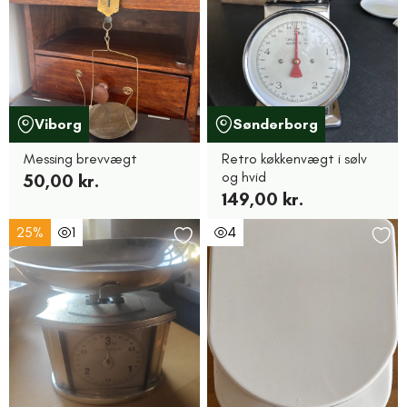
Viborg
Sønderborg
Messing brevvægt
Retro køkkenvægt i sølv
og hvid
50,00 kr.
149,00 kr.
25%
1
4