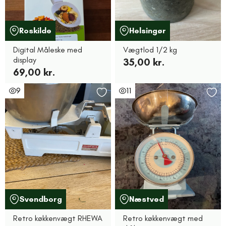
Roskilde
Helsingør
Digital Måleske med
Vægtlod 1/2 kg
display
35,00 kr.
69,00 kr.
9
11
Svendborg
Næstved
Retro køkkenvægt RHEWA
Retro køkkenvægt med