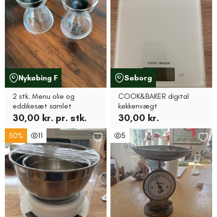
Nykøbing F
Søborg
2 stk. Menu olie og
COOK&BAKER digital
eddikesæt samlet
køkkenvægt
30,00 kr. pr. stk.
30,00 kr.
50%
11
5