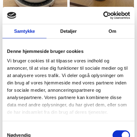
Aalborg
Nykøbing F
Krups køkkenvægt med to
Retro køkkenvægt grå
Samtykke
Detaljer
Om
skåle
metal
50,00 kr.
100,00 kr.
25,00 kr.
Denne hjemmeside bruger cookies
4
3
Vi bruger cookies til at tilpasse vores indhold og
annoncer, til at vise dig funktioner til sociale medier og til
at analysere vores trafik. Vi deler også oplysninger om
din brug af vores hjemmeside med vores partnere inden
for sociale medier, annonceringspartnere og
analysepartnere. Vores partnere kan kombinere disse
data med andre oplysninger, du har givet dem, eller som
de har indsamlet fra din brug af deres tjenester.
Holbæk
Sønderborg
Samtykkevalg
Guldfarvet Kuffert vægt
Retro køkkenvægt i grå
Nødvendig