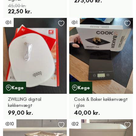
275,00 kr.
45,00 kr.
22,50 kr.
1
1
Køge
Køge
ZWILLING digital
Cook & Baker køkkenvægt
køkkenvægt
i glas
99,00 kr.
40,00 kr.
10
2