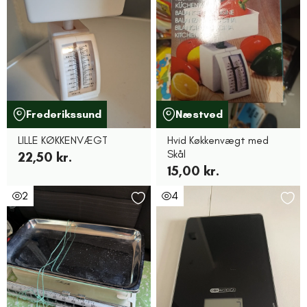
Frederikssund
Næstved
LILLE KØKKENVÆGT
Hvid Køkkenvægt med
Skål
22,50 kr.
15,00 kr.
2
4