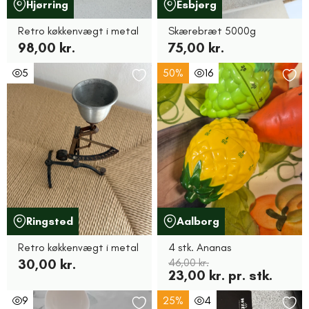
Hjørring
Esbjerg
Retro køkkenvægt i metal
Skærebræt 5000g
98,00 kr.
75,00 kr.
5
50%
16
Ringsted
Aalborg
Retro køkkenvægt i metal
4 stk. Ananas
30,00 kr.
46,00 kr.
23,00 kr. pr. stk.
9
25%
4