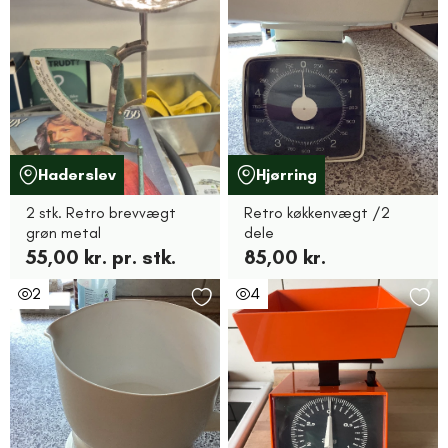
Haderslev
Hjørring
2 stk. Retro brevvægt
Retro køkkenvægt /2
grøn metal
dele
55,00 kr. pr. stk.
85,00 kr.
2
4