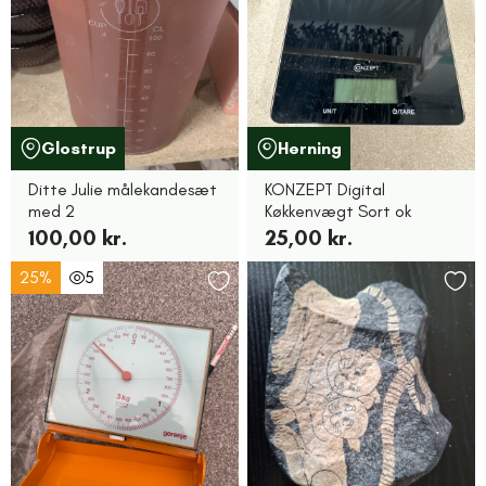
Glostrup
Herning
Ditte Julie målekandesæt
KONZEPT Digital
med 2
Køkkenvægt Sort ok
100,00 kr.
25,00 kr.
25%
5