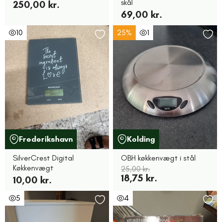
skål
250,00 kr.
69,00 kr.
10
25%
1
Frederikshavn
Kolding
SilverCrest Digital
OBH køkkenvægt i stål
Køkkenvægt
25,00 kr.
18,75 kr.
10,00 kr.
5
4