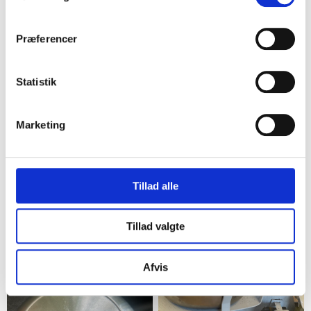
med Krog
29,00 kr.
39,75 kr.
Præferencer
8
8
Statistik
Marketing
Tillad alle
Herning
Nykøbing F
Termometer
Digital køkkenvægt sort
Tillad valgte
20,00 kr.
40,00 kr.
6
8
Afvis