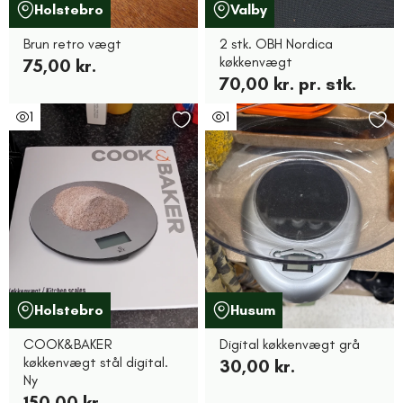
Holstebro
Valby
Brun retro vægt
2 stk. OBH Nordica
køkkenvægt
75,00 kr.
70,00 kr. pr. stk.
1
1
Holstebro
Husum
COOK&BAKER
Digital køkkenvægt grå
køkkenvægt stål digital.
30,00 kr.
Ny
150,00 kr.