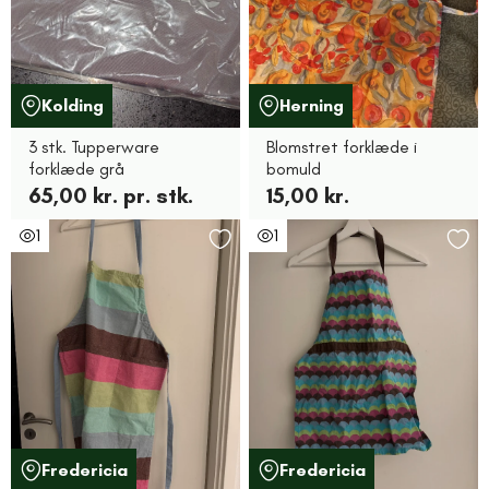
Kolding
Herning
3 stk. Tupperware
Blomstret forklæde i
forklæde grå
bomuld
65,00 kr. pr. stk.
15,00 kr.
1
1
Fredericia
Fredericia