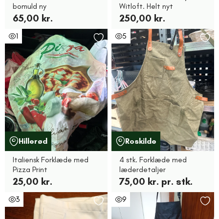
bomuld ny
Witloft. Helt nyt
65,00 kr.
250,00 kr.
1
5
Hillerød
Roskilde
Italiensk Forklæde med
4 stk. Forklæde med
Pizza Print
læderdetaljer
25,00 kr.
75,00 kr. pr. stk.
3
9