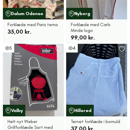
Dalum Odense
Nyborg
Forklæde med Paris tema
Forklæde med Carls
Minde logo
35,00 kr.
99,00 kr.
5
4
Valby
Hillerød
Helt nyt Weber
Ternet forklæde i bomuld
Grillforklæde Sort med
37,00 kr.