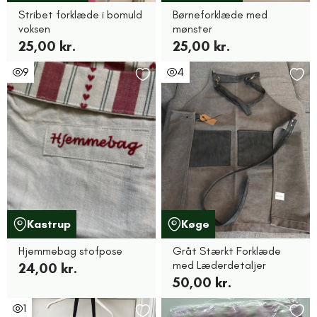
Stribet forklæde i bomuld
Børneforklæde med
voksen
mønster
25,00 kr.
25,00 kr.
9
4
Kastrup
Køge
Hjemmebag stofpose
Gråt Stærkt Forklæde
med Læderdetaljer
24,00 kr.
50,00 kr.
1