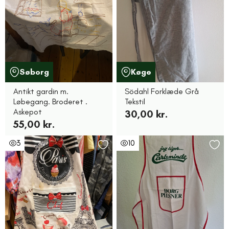
Søborg
Køge
Antikt gardin m.
Södahl Forklæde Grå
Løbegang. Broderet .
Tekstil
Askepot
30,00 kr.
55,00 kr.
3
10