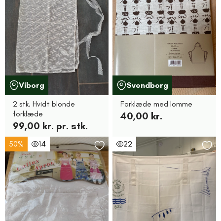
Viborg
Svendborg
2 stk. Hvidt blonde
Forklæde med lomme
forklæde
40,00 kr.
99,00 kr. pr. stk.
50%
14
22