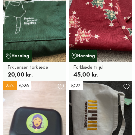
Herning
Herning
Frk Jensen forklæde
Forklæde til jul
20,00 kr.
45,00 kr.
25%
26
27