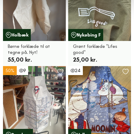
Holbæk
Nykøbing F
Børne forklæde til at
Grønt forklæde "Lifes
tegne på. Nyt!
good"
55,00 kr.
25,00 kr.
50%
9
24