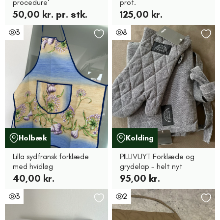
procedure'
prof.
50,00 kr. pr. stk.
125,00 kr.
3
8
Holbæk
Kolding
Lilla sydfransk forklæde
PILLIVUYT Forklæde og
med hvidløg
grydelap - helt nyt
40,00 kr.
95,00 kr.
3
2