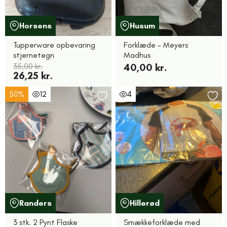
Horsens
Husum
Tupperware opbevaring
Forklæde - Meyers
stjernetegn
Madhus
35,00 kr.
40,00 kr.
26,25 kr.
50%
12
4
Randers
Hillerød
3 stk. 2 Pynt Flaske
Smækkeforklæde med