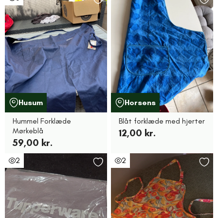
Husum
Horsens
Hummel Forklæde
Blåt forklæde med hjerter
Mørkeblå
12,00 kr.
59,00 kr.
2
2