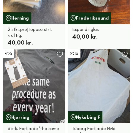
Herning
Frederikssund
2 stk sprøjtepose str L
Isspand i glas
kraftig.
40,00 kr.
40,00 kr.
3
13
Hjørring
Nykøbing F
3 stk. Forklæde 'the same
Tuborg Forklæde Hvid