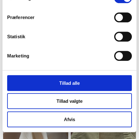
Præferencer
Statistik
Marketing
Kastrup
Frederikssund
Da'core grillforklæde i
2 stk. Forklæde med
canvas og ægte
grøntsagsprint
Tillad alle
bøffellæder
69,60 kr. pr. stk.
165,00 kr.
123,75 kr.
Tillad valgte
4
13
Afvis