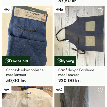
37,50 kr.
3
13
Fredericia
Nyborg
Sobczyk kokkeforklæde
Stuff design Forklæde
med lommer
med Lommer
50,00 kr.
220,00 kr.
7
2