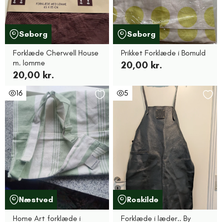
Søborg
Søborg
Forklæde Cherwell House
Prikket Forklæde i Bomuld
m. lomme
20,00 kr.
20,00 kr.
16
5
Næstved
Roskilde
Home Art forklæde i
Forklæde i læder.. By