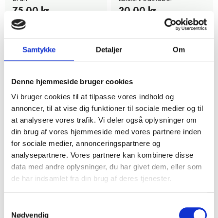
75,00 kr.
20,00 kr.
5
25%
3
Samtykke
Detaljer
Om
Denne hjemmeside bruger cookies
Vi bruger cookies til at tilpasse vores indhold og
annoncer, til at vise dig funktioner til sociale medier og til
at analysere vores trafik. Vi deler også oplysninger om
din brug af vores hjemmeside med vores partnere inden
Helsingør
Køge
for sociale medier, annonceringspartnere og
Prikket forklæde i bomuld
Ternet lyserødt
analysepartnere. Vores partnere kan kombinere disse
forklædeLyserødt
50,00 kr.
data med andre oplysninger, du har givet dem, eller som
forklæde og kokke
de har indsamlet fra din brug af deres tjenester.
25,00 kr.
18,75 kr.
Samtykkevalg
25%
6
4
Nødvendig