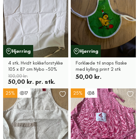
Hjørring
Hjørring
4 stk. Hvidt kokkeforstykke
Forklæde til snaps flaske
105 x 87 cm Nybo -50%
med kylling print 2 stk
100,00 kr.
50,00 kr.
50,00 kr. pr. stk.
25%
17
25%
8