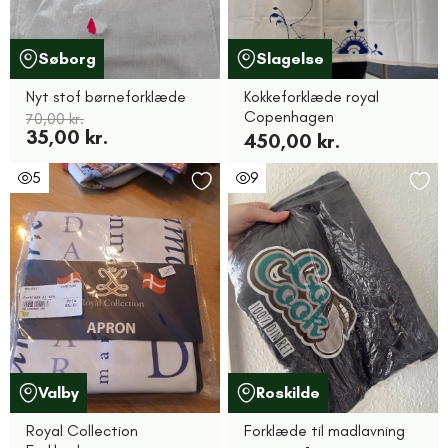
Søborg
Slagelse
Nyt stof børneforklæde
Kokkeforklæde royal
Copenhagen
70,00 kr.
35,00 kr.
450,00 kr.
5
9
Valby
Roskilde
Royal Collection
Forklæde til madlavning