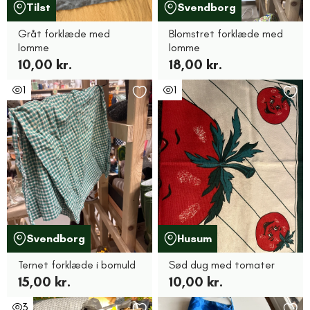
Tilst
Svendborg
Gråt forklæde med
Blomstret forklæde med
lomme
lomme
10,00 kr.
18,00 kr.
1
1
Svendborg
Husum
Ternet forklæde i bomuld
Sød dug med tomater
15,00 kr.
10,00 kr.
3