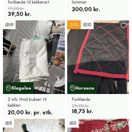
forklæde til køkkenet
lommer
79,00 kr.
200,00 kr.
39,50 kr.
19
25%
10
Slagelse
Horsens
2 stk. Hvid bukser til
Forklæde
køkken
25,00 kr.
18,75 kr.
20,00 kr. pr. stk.
3
2