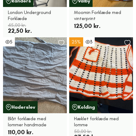
Randers
Valby
London Underground
Moomin Forklæde med
Forklæde
vinterprint
45,00 kr.
125,00 kr.
22,50 kr.
5
25%
3
Haderslev
Kolding
Blåt forklæde med
Hæklet forklæde med
lommer handmade
lomme
110,00 kr.
50,00 kr.