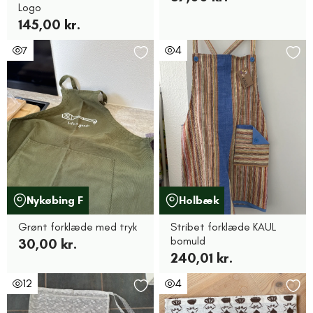
Logo
145,00 kr.
7
4
Nykøbing F
Holbæk
Grønt forklæde med tryk
Stribet forklæde KAUL
bomuld
30,00 kr.
240,01 kr.
12
4