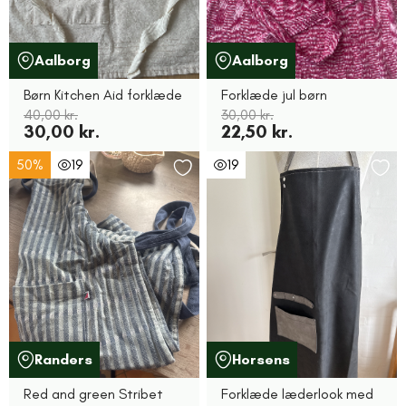
Aalborg
Aalborg
Børn Kitchen Aid forklæde
Forklæde jul børn
40,00 kr.
30,00 kr.
30,00 kr.
22,50 kr.
50%
19
19
Randers
Horsens
Red and green Stribet
Forklæde læderlook med