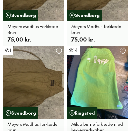
Svendborg
Svendborg
Meyers Madhus Forklæde
Meyers Madhus forklæde
Brun
brun
75,00 kr.
75,00 kr.
1
14
Svendborg
Ringsted
Meyers Madhus forklæde
Milda børneforklæde med
brun
køkkenredskaber