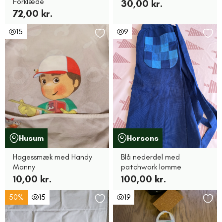
Forklæde
30,00 kr.
72,00 kr.
15
9
Husum
Horsens
Hagessmæk med Handy
Blå nederdel med
Manny
patchwork lomme
10,00 kr.
100,00 kr.
50%
15
19