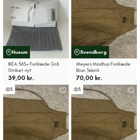
Husum
Svendborg
IKEA 365+ Forklæde Grå
Meyers Madhus Forklæde
Stribet nyt
Brun Tekstil
39,00 kr.
70,00 kr.
3
3