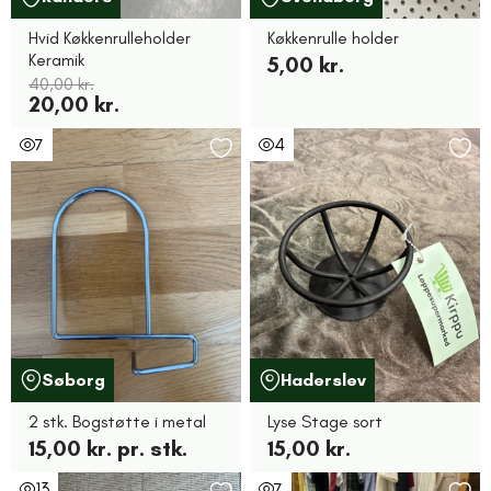
Hvid Køkkenrulleholder
Køkkenrulle holder
Keramik
5,00 kr.
40,00 kr.
20,00 kr.
7
4
Søborg
Haderslev
2 stk. Bogstøtte i metal
Lyse Stage sort
15,00 kr. pr. stk.
15,00 kr.
13
7