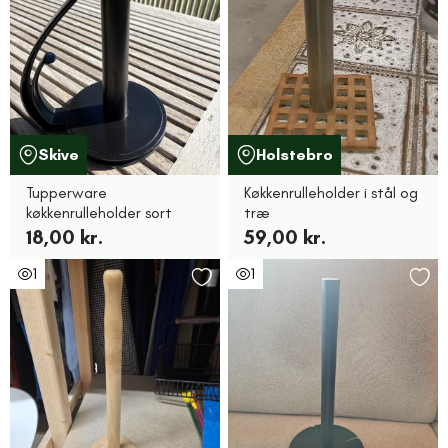
Skive
Holstebro
Tupperware
Køkkenrulleholder i stål og
køkkenrulleholder sort
træ
18,00 kr.
59,00 kr.
1
1