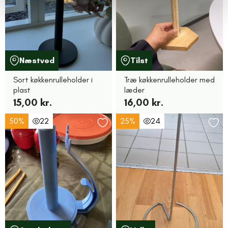
Næstved
Tilst
Sort køkkenrulleholder i
Træ køkkenrulleholder med
plast
læder
15,00 kr.
16,00 kr.
50%
22
25%
24