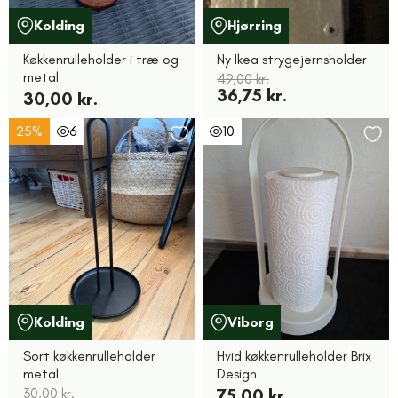
Kolding
Hjørring
Køkkenrulleholder i træ og
Ny Ikea strygejernsholder
metal
49,00 kr.
36,75 kr.
30,00 kr.
25%
6
10
Kolding
Viborg
Sort køkkenrulleholder
Hvid køkkenrulleholder Brix
metal
Design
30,00 kr.
75,00 kr.