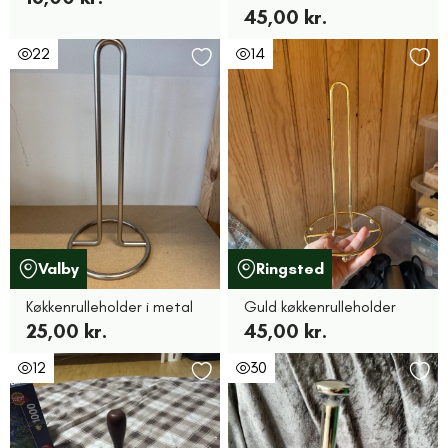
45,00 kr.
22
14
Valby
Ringsted
Køkkenrulleholder i metal
Guld køkkenrulleholder
25,00 kr.
45,00 kr.
12
30