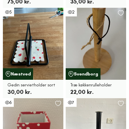
75,00 kr.
35,00 kr.
5
2
Næstved
Svendborg
Gedin servietholder sort
Træ køkkenrulleholder
30,00 kr.
22,00 kr.
6
7