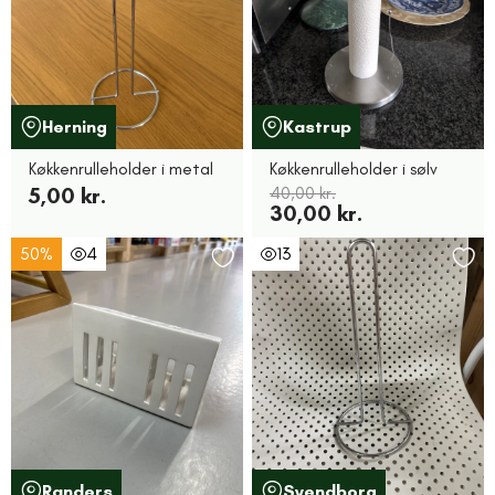
Herning
Kastrup
Køkkenrulleholder i metal
Køkkenrulleholder i sølv
5,00 kr.
40,00 kr.
30,00 kr.
50%
4
13
Randers
Svendborg