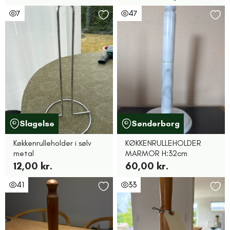
7
47
Slagelse
Sønderborg
Køkkenrulleholder i sølv
KØKKENRULLEHOLDER
metal
MARMOR H:32cm
12,00 kr.
60,00 kr.
41
33