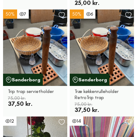
25,00 kr.
50%
7
50%
6
Sønderborg
Sønderborg
Trip trap servietholder
Træ køkkenrulleholder
RetroTrip trap
75,00 kr.
37,50 kr.
75,00 kr.
37,50 kr.
12
14