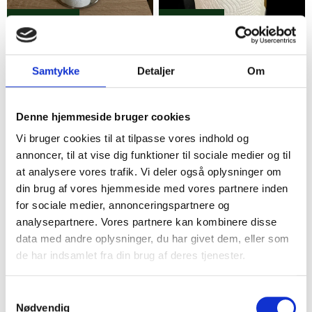
Ringsted
Esbjerg
Køkkenrulleholder i krom
Metal køkkenrulleholder
og grøn
med indhold
Samtykke
Detaljer
Om
25,00 kr.
28,00 kr.
33
12
Denne hjemmeside bruger cookies
Vi bruger cookies til at tilpasse vores indhold og
annoncer, til at vise dig funktioner til sociale medier og til
at analysere vores trafik. Vi deler også oplysninger om
din brug af vores hjemmeside med vores partnere inden
for sociale medier, annonceringspartnere og
analysepartnere. Vores partnere kan kombinere disse
data med andre oplysninger, du har givet dem, eller som
Frederikssund
Skive
de har indsamlet fra din brug af deres tjenester.
Køkkenrulleholder i metal.
Træ køkkenrulleholder med
Samtykkevalg
Kan vægmonteres
kant
Nødvendig