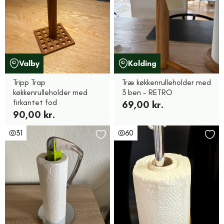
Valby
Kolding
Tripp Trap
Træ køkkenrulleholder med
køkkenrulleholder med
3 ben - RETRO
firkantet fod
69,00 kr.
90,00 kr.
31
60