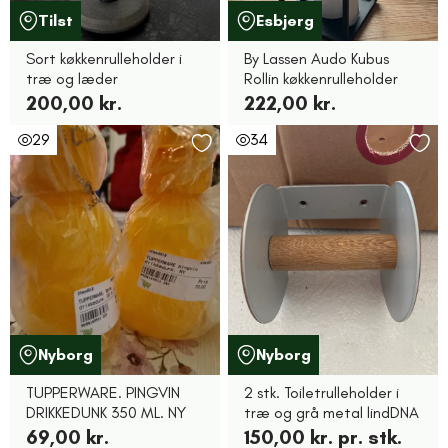
Tilst
Esbjerg
Sort køkkenrulleholder i
By Lassen Audo Kubus
træ og læder
Rollin køkkenrulleholder
200,00 kr.
222,00 kr.
29
34
Nyborg
Nyborg
TUPPERWARE. PINGVIN
2 stk. Toiletrulleholder i
DRIKKEDUNK 350 ML. NY
træ og grå metal lindDNA
69,00 kr.
150,00 kr. pr. stk.