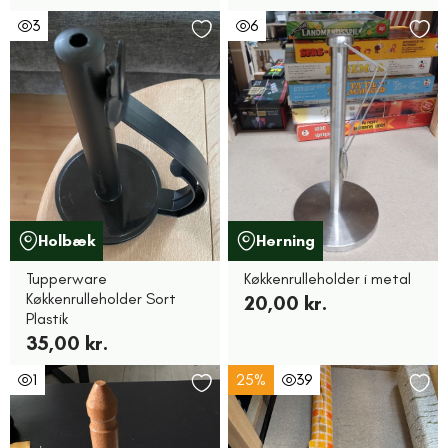
3
6
Holbæk
Herning
Tupperware
Køkkenrulleholder i metal
Køkkenrulleholder Sort
20,00 kr.
Plastik
35,00 kr.
1
25%
39