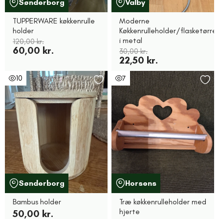
Sønderborg
Valby
TUPPERWARE køkkenrulle
Moderne
holder
Køkkenrulleholder/flasketørrer
i metal
120,00 kr.
60,00 kr.
30,00 kr.
22,50 kr.
10
7
Sønderborg
Horsens
Bambus holder
Træ køkkenrulleholder med
hjerte
50,00 kr.