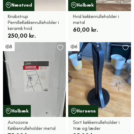
Næstved
Holbæk
Knabstrup
Hvid køkkenrulleholder i
PernilleKøkkenrulleholder i
metal
keramik hvid
60,00 kr.
250,00 kr.
8
6
Holbæk
Horsens
Autozone
Sort køkkenrulleholder i
Køkkenrulleholder metal
træ og læder