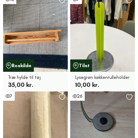
Roskilde
Tilst
Træ hylde til tøj
Lysegrøn køkkenrulleholder
35,00 kr.
10,00 kr.
7
26