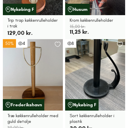
Nykøbing F
Husum
Trip trap køkkenrulleholder
Krom køkkenrulleholder
i trak
15,00 kr.
11,25 kr.
129,00 kr.
50%
4
8
Frederikshavn
Nykøbing F
Træ køkkenrulleholder med
Sort køkkenrulleholder i
guld detalje
plastik
70,00 kr.