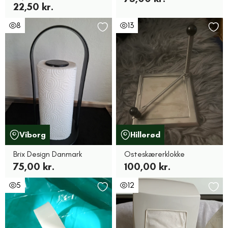
22,50 kr.
8
13
Viborg
Hillerød
Brix Design Danmark
Osteskærerklokke
75,00 kr.
100,00 kr.
5
12