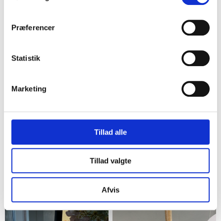
10,00 kr.
60,00 kr.
15
28
Præferencer
Statistik
Marketing
Skive
Esbjerg
Tillad alle
Ikea krea tegne rulle
Træ køkkenrulleholder
75,00 kr.
90,00 kr.
Tillad valgte
22
27
Afvis