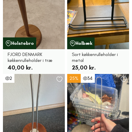
Holstebro
Holbæk
FJORD DENMARK
Sort køkkenrulleholder i
køkkenrulleholder i træ
metal
40,00 kr.
25,00 kr.
2
25%
34