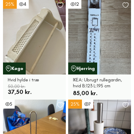
25%
4
12
Køge
Hjørring
Hvid hylde i træ
IKEA: Ubrugt rullegardin,
hvid B:123 L:195 cm
50,00 kr.
37,50 kr.
85,00 kr.
5
25%
7