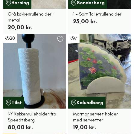
Herning
Sønderborg
Grå køkkenrulleholder i
1 - Sort Toiletrulleholder
metal
25,00 kr.
20,00 kr.
20
7
Tilst
Kalundborg
NY Køkkenrulleholder fra
Marmor serviet holder
Speedtsberg
med servietter
80,00 kr.
19,00 kr.