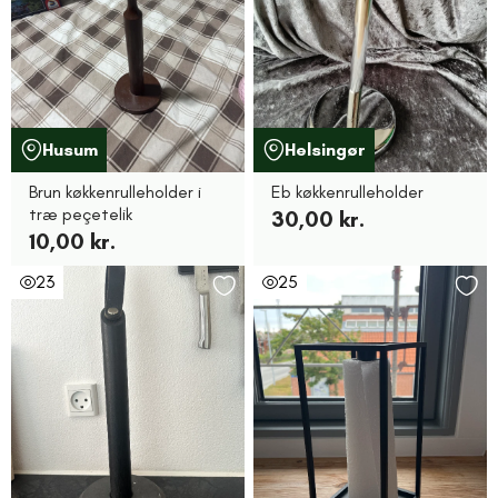
Husum
Helsingør
Brun køkkenrulleholder i
Eb køkkenrulleholder
træ peçetelik
30,00 kr.
10,00 kr.
23
25