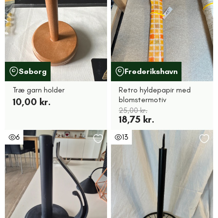
Søborg
Frederikshavn
Træ garn holder
Retro hyldepapir med
blomstermotiv
10,00 kr.
25,00 kr.
18,75 kr.
6
13