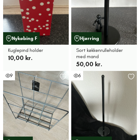
Nykøbing F
Hjørring
Kuglepind holder
Sort køkkenrulleholder
med mand
10,00 kr.
50,00 kr.
9
6