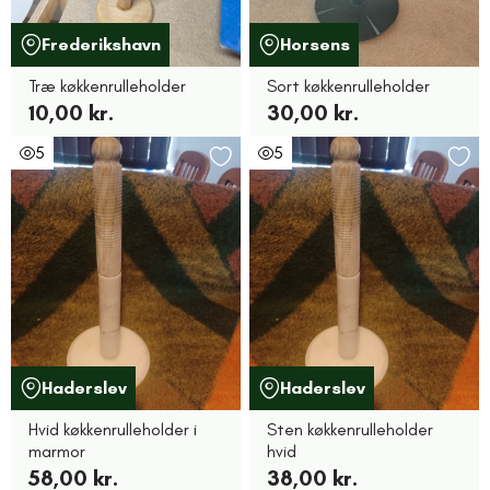
Frederikshavn
Horsens
Træ køkkenrulleholder
Sort køkkenrulleholder
10,00 kr.
30,00 kr.
5
5
Haderslev
Haderslev
Hvid køkkenrulleholder i
Sten køkkenrulleholder
marmor
hvid
58,00 kr.
38,00 kr.