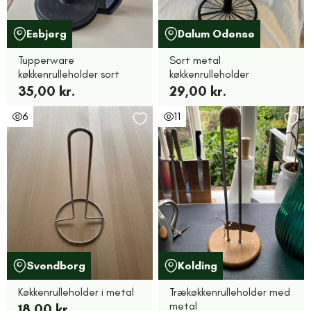
Esbjerg
Dalum Odense
Tupperware
Sort metal
køkkenrulleholder sort
køkkenrulleholder
35,00 kr.
29,00 kr.
6
11
Svendborg
Kolding
Køkkenrulleholder i metal
Trækøkkenrulleholder med
metal
18,00 kr.